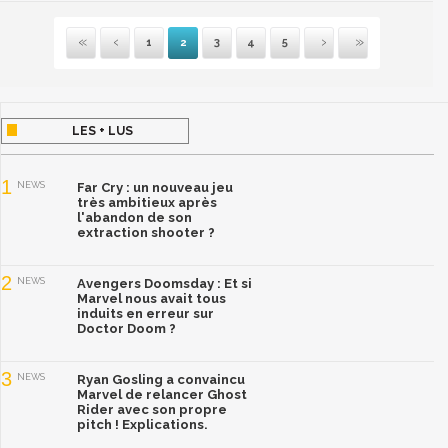
1
2
3
4
5
Première
Précédente
Suivante
Dernière
LES + LUS
1
NEWS
Far Cry : un nouveau jeu
très ambitieux après
l'abandon de son
extraction shooter ?
2
NEWS
Avengers Doomsday : Et si
Marvel nous avait tous
induits en erreur sur
Doctor Doom ?
3
NEWS
Ryan Gosling a convaincu
Marvel de relancer Ghost
Rider avec son propre
pitch ! Explications.