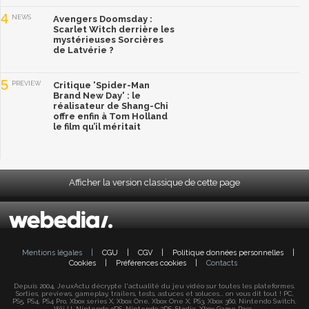
4
NEWS
Avengers Doomsday :
Scarlet Witch derrière les
mystérieuses Sorcières
de Latvérie ?
5
PREVIEW
Critique 'Spider-Man
Brand New Day' : le
réalisateur de Shang-Chi
offre enfin à Tom Holland
le film qu’il méritait
Afficher la version classique de cette page
Mentions légales
|
CGU
|
CGV
|
Politique données personnelles
|
Cookies
|
Préférences cookies
|
Contacts
Depuis 2004, JeuxActu décrypte l'actualité du jeu vidéo sur toutes les plateformes.
Sorties, previews, gameplay, trailers, tests, astuces et soluces... on vous dit tout ! PC,
PS5, PS4, PS4 Pro, Xbox series X, Xbox One, Xbox One X, PS3, Xbox 360, Nintendo Switch,
Wii U, Nintendo 3DS, Nintendo 2DS, Stadia, Xbox Game Pass...