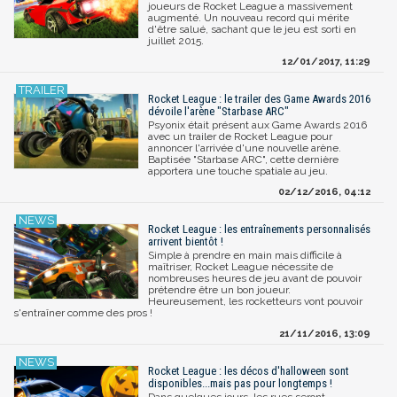
joueurs de Rocket League a massivement
augmenté. Un nouveau record qui mérite
d'être salué, sachant que le jeu est sorti en
juillet 2015.
12/01/2017, 11:29
Rocket League : le trailer des Game Awards 2016
dévoile l'arène "Starbase ARC"
Psyonix était présent aux Game Awards 2016
avec un trailer de Rocket League pour
annoncer l'arrivée d'une nouvelle arène.
Baptisée "Starbase ARC", cette dernière
apportera une touche spatiale au jeu.
02/12/2016, 04:12
Rocket League : les entraînements personnalisés
arrivent bientôt !
Simple à prendre en main mais difficile à
maîtriser, Rocket League nécessite de
nombreuses heures de jeu avant de pouvoir
prétendre être un bon joueur.
Heureusement, les rocketteurs vont pouvoir
s'entraîner comme des pros !
21/11/2016, 13:09
Rocket League : les décos d'halloween sont
disponibles...mais pas pour longtemps !
Dans quelques jours, les rues seront