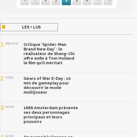
2
3
4
5
6
Première
Précédente
Suivante
Dernière
LES + LUS
1
PREVIEW
Critique 'Spider-Man
Brand New Day' : le
réalisateur de Shang-Chi
offre enfin à Tom Holland
le film qu’il méritait
2
VIDÉO
Gears of War E-Day : 10
min de gameplay pour
découvrir le mode
multijoueur
3
NEWS
1666 Amsterdam présente
ses deux personnages
principaux et leurs
pouvoirs
4
NEWS