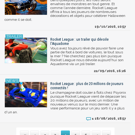
envahies de monstres en tout genre. Et
comme l'année dernière, Rocket League
offrira à tous les joueurs de nombreuses
décorations et objets pour célébrer Halloween
comme il se doit.
19/10/2016, 10:57
Rocket League : un trailer qui dévoile
l'Aquadome
Vous avez toujours rêvé de pouvoir faire une
partie de foot à bord de voitures, le tout sous
la mer ? Ne cherchez pas plus loin puisque
Rocket League nous dévoile aujourd'hui son
Aquadome via un joli trailer.
22/09/2016, 16:26
Rocket League : plus de 20 millions de joueurs
connectés !
Le champagne doit couler à flots chez Psyonix
puisque Rocket League vient de dépasser les
20 millions de joueurs, avec un million de
nouveaux venus sur le mois dernier. Une
vraie performance pour un jeu sorti il y a plus
d'un an.
18/08/2016, 18:57
1