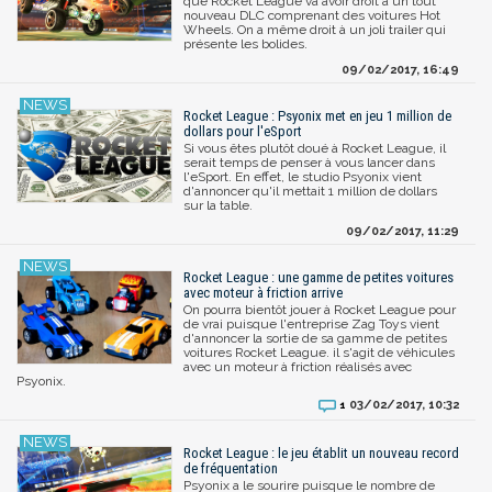
que Rocket League va avoir droit à un tout
nouveau DLC comprenant des voitures Hot
Wheels. On a même droit à un joli trailer qui
présente les bolides.
09/02/2017, 16:49
Rocket League : Psyonix met en jeu 1 million de
dollars pour l'eSport
Si vous êtes plutôt doué à Rocket League, il
serait temps de penser à vous lancer dans
l'eSport. En effet, le studio Psyonix vient
d'annoncer qu'il mettait 1 million de dollars
sur la table.
09/02/2017, 11:29
Rocket League : une gamme de petites voitures
avec moteur à friction arrive
On pourra bientôt jouer à Rocket League pour
de vrai puisque l'entreprise Zag Toys vient
d'annoncer la sortie de sa gamme de petites
voitures Rocket League. il s'agit de véhicules
avec un moteur à friction réalisés avec
Psyonix.
03/02/2017, 10:32
1
Rocket League : le jeu établit un nouveau record
de fréquentation
Psyonix a le sourire puisque le nombre de