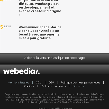
On pensait la licence en
difficulté, Wuchang 2 est
en développement et
avec le créateur d'origine
!
5
NEWS
Warhammer Space Marine
2 conclut son Année 2 en
beauté avec une énorme
mise à jour gratuite
Afficher la version classique de cette page
Mentions légales
|
CGU
|
CGV
|
Politique données personnelles
|
Cookies
|
Préférences cookies
|
Contacts
Depuis 2004, JeuxActu décrypte l'actualité du jeu vidéo sur toutes les plateformes.
Sorties, previews, gameplay, trailers, tests, astuces et soluces... on vous dit tout ! PC,
PS5, PS4, PS4 Pro, Xbox series X, Xbox One, Xbox One X, PS3, Xbox 360, Nintendo Switch,
Wii U, Nintendo 3DS, Nintendo 2DS, Stadia, Xbox Game Pass...
Jeuxactu.com est édité par
Webedia