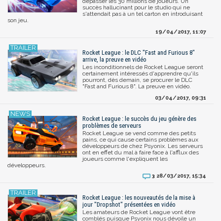
dépasser les 30 millions de joueurs. Un
succès hallucinant pour le studio qui ne
s'attendait pas à un tel carton en introduisant
son jeu.
19/04/2017, 11:07
Rocket League : le DLC "Fast and Furious 8"
arrive, la preuve en vidéo
Les inconditionnels de Rocket League seront
certainement intéressés d'apprendre qu'ils
pourront, dès demain, se procurer le DLC
"Fast and Furious 8". La preuve en vidéo.
03/04/2017, 09:31
Rocket League : le succès du jeu génère des
problèmes de serveurs
Rocket League se vend comme des petits
pains, ce qui cause certains problèmes aux
développeurs de chez Psyonix. Les serveurs
ont en effet du mal à faire face à l'afflux des
joueurs comme l'expliquent les
développeurs.
28/03/2017, 15:34
3
Rocket League : les nouveautés de la mise à
jour "Dropshot" présentées en vidéo
Les amateurs de Rocket League vont être
comblés puisque Psyonix nous dévoile un