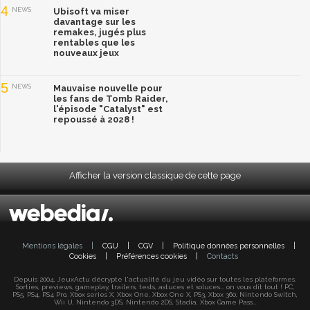
4
NEWS
Ubisoft va miser
davantage sur les
remakes, jugés plus
rentables que les
nouveaux jeux
5
NEWS
Mauvaise nouvelle pour
les fans de Tomb Raider,
l'épisode "Catalyst" est
repoussé à 2028 !
Afficher la version classique de cette page
Mentions légales
|
CGU
|
CGV
|
Politique données personnelles
|
Cookies
|
Préférences cookies
|
Contacts
Depuis 2004, JeuxActu décrypte l'actualité du jeu vidéo sur toutes les plateformes.
Sorties, previews, gameplay, trailers, tests, astuces et soluces... on vous dit tout ! PC,
PS5, PS4, PS4 Pro, Xbox series X, Xbox One, Xbox One X, PS3, Xbox 360, Nintendo Switch,
Wii U, Nintendo 3DS, Nintendo 2DS, Stadia, Xbox Game Pass...