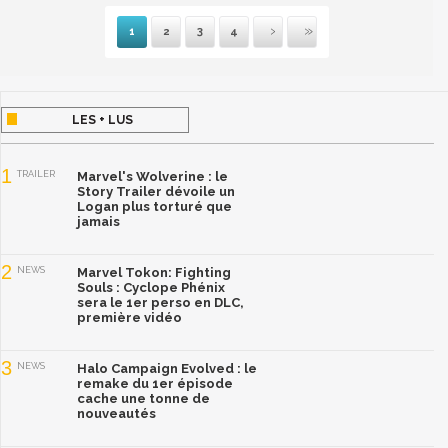
1
2
3
4
Suivante
Dernière
LES + LUS
1
TRAILER
Marvel's Wolverine : le
Story Trailer dévoile un
Logan plus torturé que
jamais
2
NEWS
Marvel Tokon: Fighting
Souls : Cyclope Phénix
sera le 1er perso en DLC,
première vidéo
3
NEWS
Halo Campaign Evolved : le
remake du 1er épisode
cache une tonne de
nouveautés