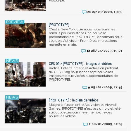
Prototype.
27/03/2009, 19:35
28
[PROTOTYPE]
C'est à New York que nous nous sommes
rendus pour assister à une nouvelle
présentation de [PROTOTYPE], désormais sous
l'égide d'Activision. Premières impressions,
manette en main.
26/03/2009, 19:01
12
CES 09 > [PROTOTYPE] : images et vidéos
Radical Entertainment et Activision profitent
du CES 2009 pour lâcher sept nouvelles
images et deux vidéos supplémentaires de
[PROTOTYPE].
09/01/2009, 17:45
9
[PROTOTYPE] : le plein de vidéos
Malgré la fusion entre Activision et Vivendi
Games, [PROTOTYPE] n'est pas un projet jeté
aux oubliettes comme en témoigne ces
nouvelles vidéos.
08/01/2009, 12:05
8