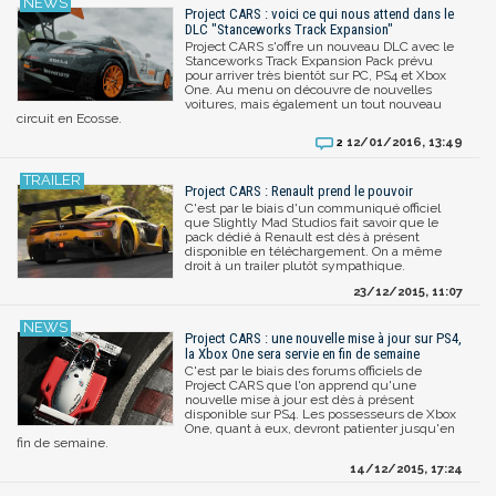
Project CARS : voici ce qui nous attend dans le
DLC "Stanceworks Track Expansion"
Project CARS s'offre un nouveau DLC avec le
Stanceworks Track Expansion Pack prévu
pour arriver très bientôt sur PC, PS4 et Xbox
One. Au menu on découvre de nouvelles
voitures, mais également un tout nouveau
circuit en Ecosse.
12/01/2016, 13:49
2
Project CARS : Renault prend le pouvoir
C'est par le biais d'un communiqué officiel
que Slightly Mad Studios fait savoir que le
pack dédié à Renault est dès à présent
disponible en téléchargement. On a même
droit à un trailer plutôt sympathique.
23/12/2015, 11:07
Project CARS : une nouvelle mise à jour sur PS4,
la Xbox One sera servie en fin de semaine
C'est par le biais des forums officiels de
Project CARS que l'on apprend qu'une
nouvelle mise à jour est dès à présent
disponible sur PS4. Les possesseurs de Xbox
One, quant à eux, devront patienter jusqu'en
fin de semaine.
14/12/2015, 17:24