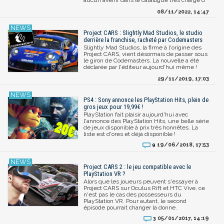
08/11/2022, 14:47
Project CARS : Slightly Mad Studios, le studio
derrière la franchise, racheté par Codemasters
Slightly Mad Studios, la firme à l'origine des
Project CARS, vient désormais de passer sous
le giron de Codemasters. La nouvelle a été
déclarée par l'éditeur aujourd'hui même !
29/11/2019, 17:03
PS4 : Sony annonce les PlayStation Hits, plein de
gros jeux pour 19,99€ !
PlayStation fait plaisir aujourd'hui avec
l'annonce des PlayStation Hits, une belle série
de jeux disponible à prix très honnêtes. La
liste est d'ores et déjà disponible !
19/06/2018, 17:53
9
Project CARS 2 : le jeu compatible avec le
PlayStation VR ?
Alors que les joueurs peuvent s'essayer à
Project CARS sur Oculus Rift et HTC Vive, ce
n'est pas le cas des possesseurs du
PlayStation VR. Pour autant, le second
épisode pourrait changer la donne.
05/01/2017, 14:19
3