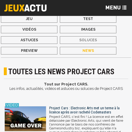
JEU
TEST
VIDÉOS
IMAGES
ASTUCES
SOLUCES
PREVIEW
NEWS
TOUTES LES NEWS PROJECT CARS
Tout sur Project CARS.
Les infos, actualités, vidéos et astuces ou soluces de Project CARS
Project Cars : Electronic Arts met un terme à la
licence après avoir racheté Codemasters
Project CARS, c'est fini ! La licence est en effet
délaissée par Electronic Arts, qui vient de faire
l'annonce par le biais de nos confrères de
Gamesindustry.biz, expliquant qu'elle n'a
aucun avenir dans le catalogue très chargé d