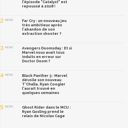
l'épisode "Catalyst" est
repoussé à 2028 !
2
NEWS
Far Cry : un nouveau jeu
très ambitieux après
l'abandon de son
extraction shooter ?
3
NEWS
Avengers Doomsday : Et si
Marvel nous avait tous
induits en erreur sur
Doctor Doom ?
4
NEWS
Black Panther 3 : Marvel
dévoile son nouveau
T'Challa, Ryan Coogler
l'aurait trouvé en
quelques semaines
5
NEWS
Ghost Rider dans le MCU :
Ryan Gosling prend le
relais de Nicolas Cage