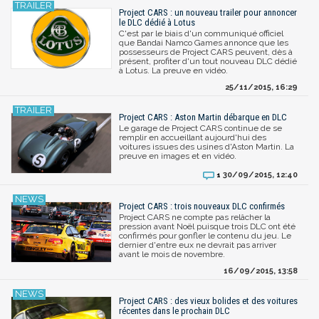
Project CARS : un nouveau trailer pour annoncer
le DLC dédié à Lotus
C'est par le biais d'un communiqué officiel
que Bandai Namco Games annonce que les
possesseurs de Project CARS peuvent, dès à
présent, profiter d'un tout nouveau DLC dédié
à Lotus. La preuve en vidéo.
25/11/2015, 16:29
Project CARS : Aston Martin débarque en DLC
Le garage de Project CARS continue de se
remplir en accueillant aujourd'hui des
voitures issues des usines d'Aston Martin. La
preuve en images et en vidéo.
30/09/2015, 12:40
1
Project CARS : trois nouveaux DLC confirmés
Project CARS ne compte pas relâcher la
pression avant Noël puisque trois DLC ont été
confirmés pour gonfler le contenu du jeu. Le
dernier d'entre eux ne devrait pas arriver
avant le mois de novembre.
16/09/2015, 13:58
Project CARS : des vieux bolides et des voitures
récentes dans le prochain DLC