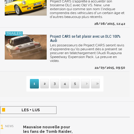
Project CARS s'apprête à accueillir son
troisème DLC avec Old VS. New, une
extension qui comme son nom l'indique
comprendra des véhicules d'un certain âge et
d'autres beaucoup plus récents.
28/08/2015, 12:42
Project CARS se fait plaisir avec un DLC 100%
Audi
Les possesseurs de Project CARS seront ravis
d'apprendre qu'ils peuvent dès à présent se
procurer en téléchargement l'Audi Ruapuna
Speedway Expension Pack. La preuve en
vidéo.
22/07/2015, 09:50
1
2
3
4
5
Suivante
Dernière
LES + LUS
1
NEWS
Mauvaise nouvelle pour
les fans de Tomb Raider,