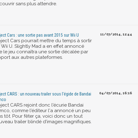
couvrir sans plus attendre.
11/07/2014, 12:44
ject Cars : une sortie pas avant 2015 sur Wii U
ject Cars pourrait mettre du temps à sortir
 Wii U. Slightly Mad a en effet annoncé
e le jeu connaîtra une sortie décalée par
pport aux autres plateformes.
04/07/2014, 16:16
ject CARS : un nouveau trailer sous l'égide de Bandai
mco
oject CARS rejoint donc l'écurie Bandai
mco, comme l'éditeur l'a annoncé un peu
s tôt. Pour fêter ça, voici donc un tout
uveau trailer blindé d'images magnifiques.