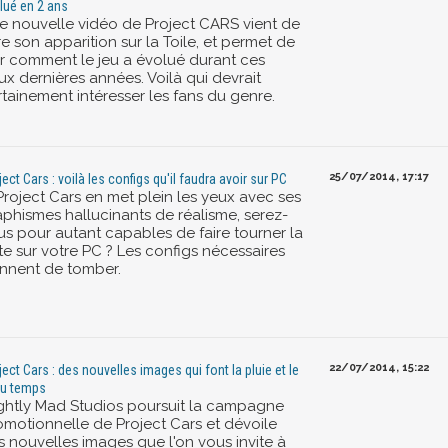
lué en 2 ans
e nouvelle vidéo de Project CARS vient de
re son apparition sur la Toile, et permet de
ir comment le jeu a évolué durant ces
ux dernières années. Voilà qui devrait
rtainement intéresser les fans du genre.
25/07/2014, 17:17
ject Cars : voilà les configs qu'il faudra avoir sur PC
Project Cars en met plein les yeux avec ses
aphismes hallucinants de réalisme, serez-
us pour autant capables de faire tourner la
te sur votre PC ? Les configs nécessaires
ennent de tomber.
22/07/2014, 15:22
ject Cars : des nouvelles images qui font la pluie et le
u temps
ightly Mad Studios poursuit la campagne
omotionnelle de Project Cars et dévoile
s nouvelles images que l'on vous invite à