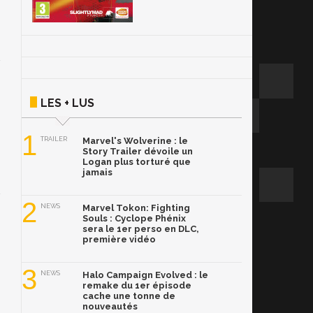
LES + LUS
1
TRAILER
Marvel's Wolverine : le
Story Trailer dévoile un
Logan plus torturé que
jamais
2
NEWS
Marvel Tokon: Fighting
Souls : Cyclope Phénix
sera le 1er perso en DLC,
première vidéo
3
NEWS
Halo Campaign Evolved : le
remake du 1er épisode
cache une tonne de
nouveautés