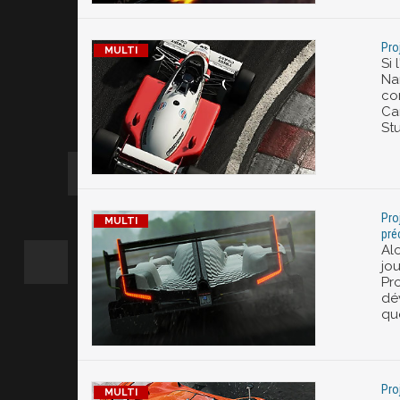
Pro
Si 
Na
co
Ca
Stu
Pro
pr
Al
jo
Pr
dé
que
Pro