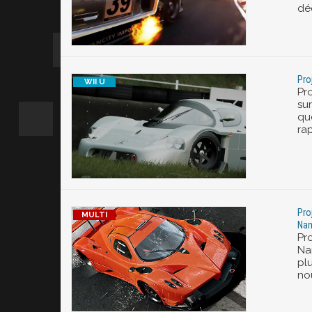
dé
Pro
Pro
sur
qu
ra
Pro
Na
Pr
Na
plu
no