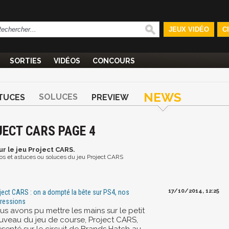
JEUX VIDÉO
C
SORTIES
VIDÉOS
CONCOURS
NEWS
SOLUCES
TUCES
PREVIEW
JECT CARS PAGE 4
ur le jeu Project CARS.
déos et astuces ou soluces du jeu Project CARS
17/10/2014, 12:25
ject CARS : on a dompté la bête sur PS4, nos
ressions
us avons pu mettre les mains sur le petit
uveau du jeu de course, Project CARS,