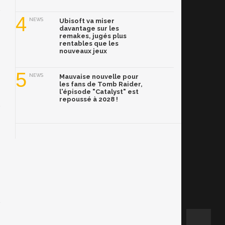
4
NEWS
Ubisoft va miser
davantage sur les
remakes, jugés plus
rentables que les
nouveaux jeux
5
NEWS
Mauvaise nouvelle pour
les fans de Tomb Raider,
l'épisode "Catalyst" est
repoussé à 2028 !