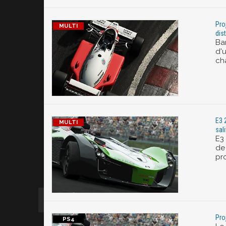
Pro
dis
Ba
d'
cha
E3 
sal
E3
de
pr
Pro