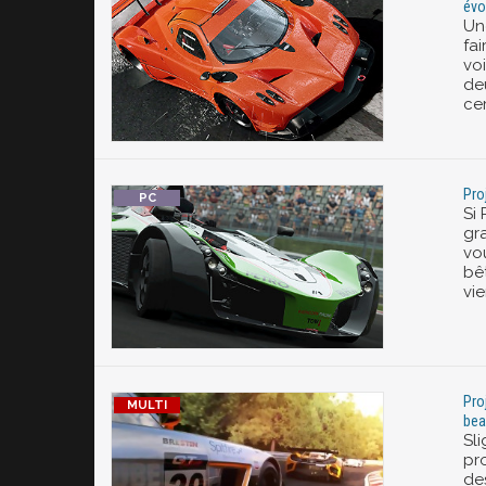
évo
Un
fai
vo
de
ce
Pro
Si 
gr
vo
bê
vi
Pro
bea
Sl
pr
de