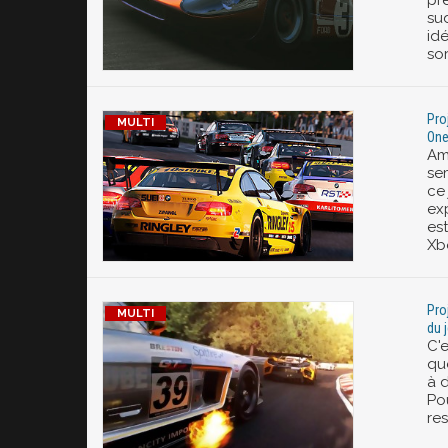
pr
su
id
sor
Pro
On
Am
sem
ce
ex
est
Xb
Pro
du 
C'e
qu
à d
Pou
res