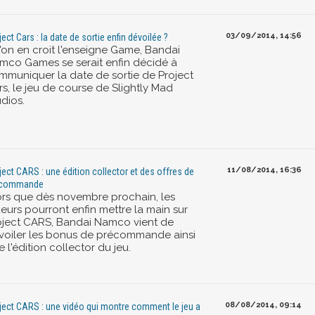
03/09/2014, 14:56
ject Cars : la date de sortie enfin dévoilée ?
l'on en croit l'enseigne Game, Bandai
mco Games se serait enfin décidé à
mmuniquer la date de sortie de Project
rs, le jeu de course de Slightly Mad
dios.
11/08/2014, 16:36
ject CARS : une édition collector et des offres de
écommande
ors que dès novembre prochain, les
ueurs pourront enfin mettre la main sur
oject CARS, Bandai Namco vient de
voiler les bonus de précommande ainsi
 l'édition collector du jeu.
08/08/2014, 09:14
ject CARS : une vidéo qui montre comment le jeu a