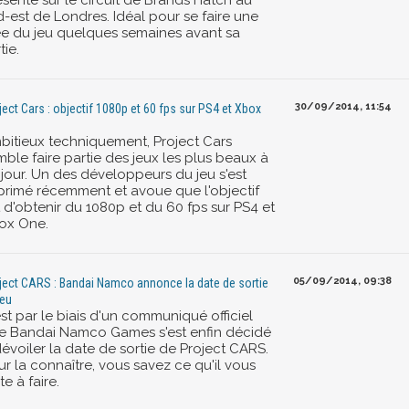
ésenté sur le circuit de Brands Hatch au
d-est de Londres. Idéal pour se faire une
ée du jeu quelques semaines avant sa
tie.
30/09/2014, 11:54
ject Cars : objectif 1080p et 60 fps sur PS4 et Xbox
e
bitieux techniquement, Project Cars
ble faire partie des jeux les plus beaux à
 jour. Un des développeurs du jeu s'est
primé récemment et avoue que l'objectif
 d'obtenir du 1080p et du 60 fps sur PS4 et
ox One.
05/09/2014, 09:38
ject CARS : Bandai Namco annonce la date de sortie
jeu
st par le biais d'un communiqué officiel
e Bandai Namco Games s'est enfin décidé
évoiler la date de sortie de Project CARS.
r la connaître, vous savez ce qu'il vous
te à faire.