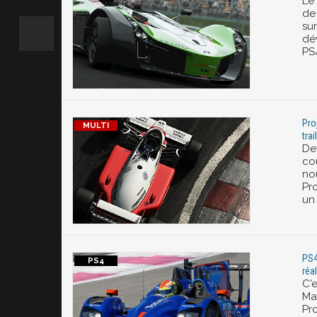
Le
de
su
dé
PS
Pro
trai
De
co
nou
Pro
un 
PS4
réal
C'e
Ma
Pr