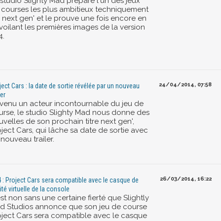
 studio Slighty Mad prépare l'un des jeux
 courses les plus ambitieux techniquement
r next gen' et le prouve une fois encore en
voilant les premières images de la version
4.
24/04/2014, 07:58
ject Cars : la date de sortie révélée par un nouveau
ler
venu un acteur incontournable du jeu de
urse, le studio Slighty Mad nous donne des
velles de son prochain titre next gen',
ject Cars, qui lâche sa date de sortie avec
nouveau trailer.
26/03/2014, 16:22
 : Project Cars sera compatible avec le casque de
ité virtuelle de la console
st non sans une certaine fierté que Slightly
d Studios annonce que son jeu de course
oject Cars sera compatible avec le casque