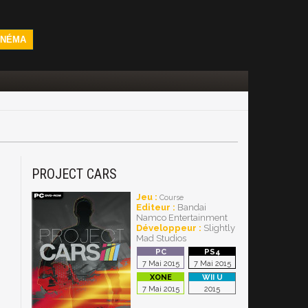
INÉMA
PROJECT CARS
Jeu :
Course
Editeur :
Bandai
Namco Entertainment
Développeur :
Slightly
Mad Studios
7 Mai 2015
7 Mai 2015
7 Mai 2015
2015