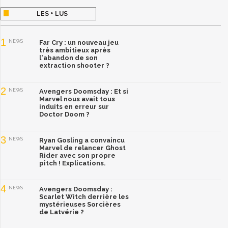
LES + LUS
1
NEWS
Far Cry : un nouveau jeu
très ambitieux après
l'abandon de son
extraction shooter ?
2
NEWS
Avengers Doomsday : Et si
Marvel nous avait tous
induits en erreur sur
Doctor Doom ?
3
NEWS
Ryan Gosling a convaincu
Marvel de relancer Ghost
Rider avec son propre
pitch ! Explications.
4
NEWS
Avengers Doomsday :
Scarlet Witch derrière les
mystérieuses Sorcières
de Latvérie ?