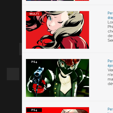
Per
dra
Lo
Phi
ch
de
Ser
Per
épi
Ve
n'
mai
dé
Per