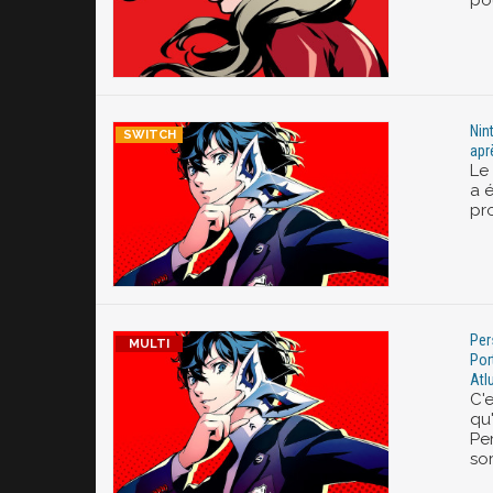
pou
Nin
apr
Le 
a é
pro
Per
Por
Atl
C'e
qu
Pe
sor