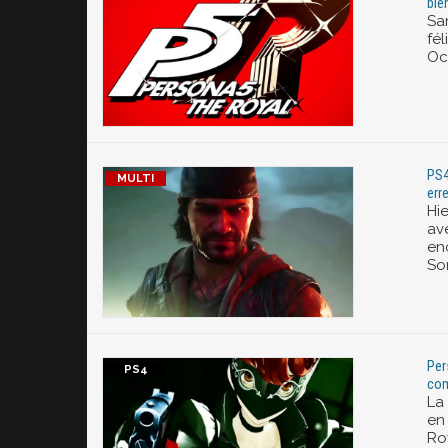
bie
Sa
fél
Occ
PS4
err
Hie
av
en
Son
Per
com
La
en
Ro