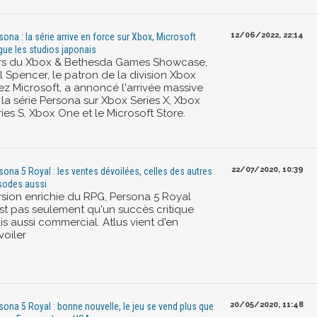
12/06/2022, 22:14
sona : la série arrive en force sur Xbox, Microsoft
gue les studios japonais
rs du Xbox & Bethesda Games Showcase,
l Spencer, le patron de la division Xbox
ez Microsoft, a annoncé l'arrivée massive
 la série Persona sur Xbox Series X, Xbox
ies S, Xbox One et le Microsoft Store.
22/07/2020, 10:39
sona 5 Royal : les ventes dévoilées, celles des autres
sodes aussi
rsion enrichie du RPG, Persona 5 Royal
est pas seulement qu'un succès critique
s aussi commercial. Atlus vient d'en
voiler
20/05/2020, 11:48
sona 5 Royal : bonne nouvelle, le jeu se vend plus que