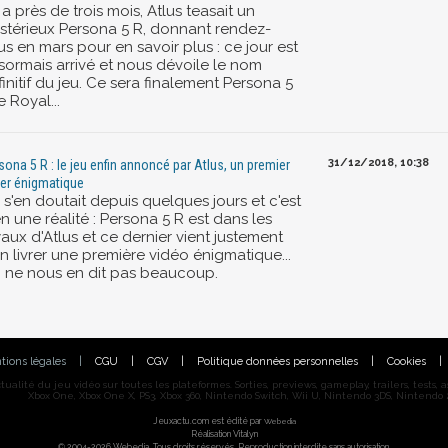
y a près de trois mois, Atlus teasait un
stérieux Persona 5 R, donnant rendez-
s en mars pour en savoir plus : ce jour est
sormais arrivé et nous dévoile le nom
initif du jeu. Ce sera finalement Persona 5
 Royal...
31/12/2018, 10:38
sona 5 R : le jeu enfin annoncé par Atlus, un premier
iler énigmatique
s'en doutait depuis quelques jours et c'est
n une réalité : Persona 5 R est dans les
aux d'Atlus et ce dernier vient justement
n livrer une première vidéo énigmatique...
i ne nous en dit pas beaucoup.
tions légales
|
CGU
|
CGV
|
Politique données personnelles
|
Cookies
|
alité du jeu vidéo sur toutes les plateformes. Sorties, previews, gameplay, trailers, tests, astu
Xbox One, Xbox One X, PS3, Xbox 360, Nintendo Switch, Wii U, Nintendo 3DS, Nintendo 2
Jeuxactu.com est édité par
Webedia
Réalisation Vitalyn
© 2004-2026 Webedia. Tous droits réservés. Reproduction interdite sans autorisation.