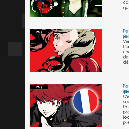
co
qu
Pers
ple
Ve
Per
un
da
dé
Per
que
C'
sou
Roy
pr
lo
pre