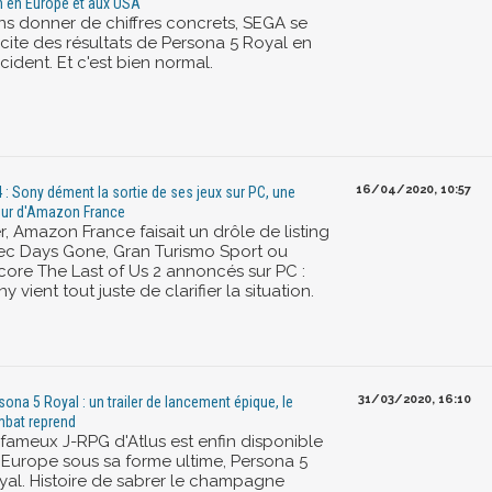
n en Europe et aux USA
ns donner de chiffres concrets, SEGA se
icite des résultats de Persona 5 Royal en
ident. Et c'est bien normal.
16/04/2020, 10:57
 : Sony dément la sortie de ses jeux sur PC, une
eur d'Amazon France
r, Amazon France faisait un drôle de listing
ec Days Gone, Gran Turismo Sport ou
core The Last of Us 2 annoncés sur PC :
y vient tout juste de clarifier la situation.
31/03/2020, 16:10
sona 5 Royal : un trailer de lancement épique, le
bat reprend
 fameux J-RPG d'Atlus est enfin disponible
 Europe sous sa forme ultime, Persona 5
yal. Histoire de sabrer le champagne