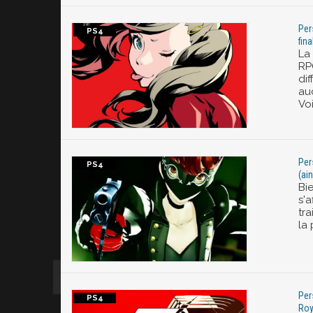
Per
fin
La 
RPG
dif
auc
Voi
Per
(ai
Bi
s'a
tra
la
Per
Roya