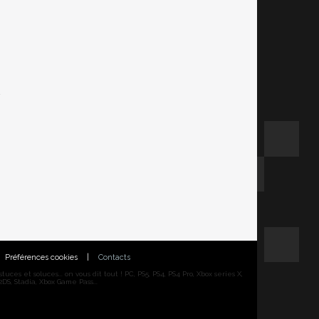
Préférences cookies
|
Contacts
ces et soluces... on vous dit tout ! PC, PS5, PS4, PS4 Pro, Xbox series X,
DS, Stadia, Xbox Game Pass...