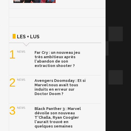
LES + LUS
1
NEWS
Far Cry : un nouveau jeu
très ambitieux après
l'abandon de son
extraction shooter ?
2
NEWS
Avengers Doomsday : Et si
Marvel nous avait tous
induits en erreur sur
Doctor Doom ?
3
NEWS
Black Panther 3 : Marvel
dévoile son nouveau
T'Challa, Ryan Coogler
l'aurait trouvé en
quelques semaines