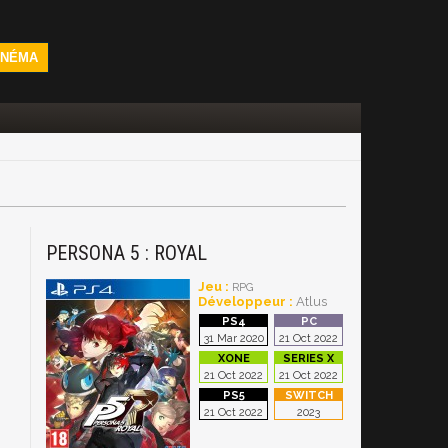
INÉMA
PERSONA 5 : ROYAL
Jeu :
RPG
Développeur :
Atlus
31 Mar 2020
21 Oct 2022
21 Oct 2022
21 Oct 2022
21 Oct 2022
2023