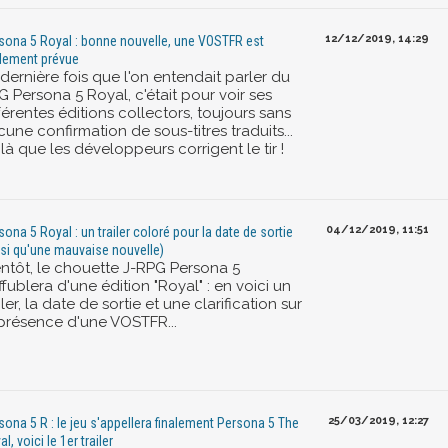
12/12/2019, 14:29
sona 5 Royal : bonne nouvelle, une VOSTFR est
alement prévue
dernière fois que l'on entendait parler du
 Persona 5 Royal, c'était pour voir ses
férentes éditions collectors, toujours sans
une confirmation de sous-titres traduits...
là que les développeurs corrigent le tir !
04/12/2019, 11:51
sona 5 Royal : un trailer coloré pour la date de sortie
nsi qu'une mauvaise nouvelle)
entôt, le chouette J-RPG Persona 5
ffublera d'une édition "Royal" : en voici un
iler, la date de sortie et une clarification sur
 présence d'une VOSTFR...
25/03/2019, 12:27
sona 5 R : le jeu s'appellera finalement Persona 5 The
l, voici le 1er trailer