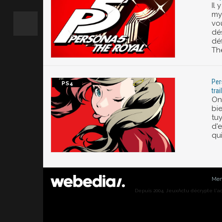
Il 
my
vou
dé
déf
The
Per
tra
On 
bie
tuy
d'e
qu
Men
Depuis 2004, JeuxActu décrypte l'actu