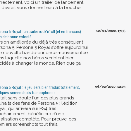
rrectement, voici un trailer de lancement
i devrait vous donner l'eau à la bouche.
12/03/2020, 17:35
ona 5 Royal : un trailer rock'n'roll (et en français)
in de bonne volonté
rsion améliorée du déjà très conséquent
sona 5, Persona 5 Royal s'offre aujourd'hui
e nouvelle bande-annonce mouvementée
ns laquelle nos héros semblent bien
cidés à changer le monde. Rien que ça.
06/02/2020, 12:03
sona 5 Royal : le jeu sera bien traduit totalement,
lques screenshots francophones
était sans doute l'un des plus grands
haits des fans de Persona 5 : l'édition
al, qui arrivera sur PS4 très
ochainement, bénéficiera d'une
calisation complète. Pour preuve, ces
miers screenshots tout frais.