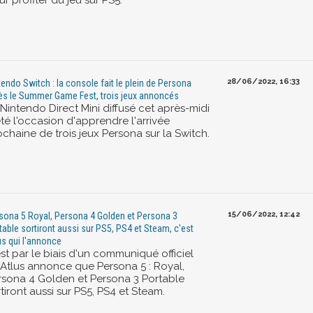
r profiter du jeu sur PS5.
28/06/2022, 16:33
tendo Switch : la console fait le plein de Persona
ès le Summer Game Fest, trois jeux annoncés
Nintendo Direct Mini diffusé cet après-midi
té l'occasion d'apprendre l'arrivée
chaine de trois jeux Persona sur la Switch.
15/06/2022, 12:42
sona 5 Royal, Persona 4 Golden et Persona 3
table sortiront aussi sur PS5, PS4 et Steam, c'est
us qui l'annonce
st par le biais d'un communiqué officiel
'Atlus annonce que Persona 5 : Royal,
rsona 4 Golden et Persona 3 Portable
tiront aussi sur PS5, PS4 et Steam.