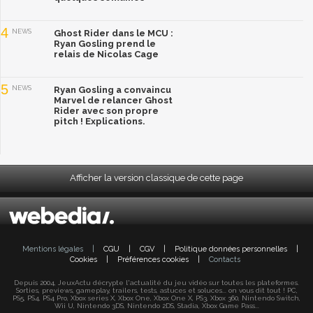
4
NEWS
Ghost Rider dans le MCU :
Ryan Gosling prend le
relais de Nicolas Cage
5
NEWS
Ryan Gosling a convaincu
Marvel de relancer Ghost
Rider avec son propre
pitch ! Explications.
Afficher la version classique de cette page
Mentions légales
|
CGU
|
CGV
|
Politique données personnelles
|
Cookies
|
Préférences cookies
|
Contacts
Depuis 2004, JeuxActu décrypte l'actualité du jeu vidéo sur toutes les plateformes.
Sorties, previews, gameplay, trailers, tests, astuces et soluces... on vous dit tout ! PC,
PS5, PS4, PS4 Pro, Xbox series X, Xbox One, Xbox One X, PS3, Xbox 360, Nintendo Switch,
Wii U, Nintendo 3DS, Nintendo 2DS, Stadia, Xbox Game Pass...