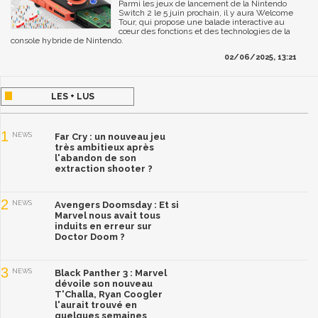
Parmi les jeux de lancement de la Nintendo
Switch 2 le 5 juin prochain, il y aura Welcome
Tour, qui propose une balade interactive au
cœur des fonctions et des technologies de la
console hybride de Nintendo.
02/06/2025, 13:21
LES + LUS
1
NEWS
Far Cry : un nouveau jeu
très ambitieux après
l'abandon de son
extraction shooter ?
2
NEWS
Avengers Doomsday : Et si
Marvel nous avait tous
induits en erreur sur
Doctor Doom ?
3
NEWS
Black Panther 3 : Marvel
dévoile son nouveau
T'Challa, Ryan Coogler
l'aurait trouvé en
quelques semaines