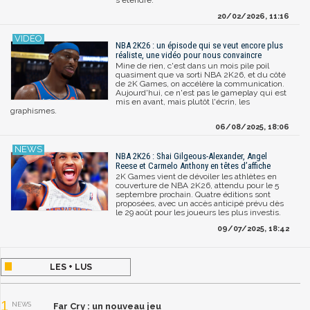
20/02/2026, 11:16
NBA 2K26 : un épisode qui se veut encore plus
réaliste, une vidéo pour nous convaincre
Mine de rien, c'est dans un mois pile poil
quasiment que va sorti NBA 2K26, et du côté
de 2K Games, on accélère la communication.
Aujourd'hui, ce n'est pas le gameplay qui est
mis en avant, mais plutôt l'écrin, les
graphismes.
06/08/2025, 18:06
NBA 2K26 : Shai Gilgeous-Alexander, Angel
Reese et Carmelo Anthony en têtes d’affiche
2K Games vient de dévoiler les athlètes en
couverture de NBA 2K26, attendu pour le 5
septembre prochain. Quatre éditions sont
proposées, avec un accès anticipé prévu dès
le 29 août pour les joueurs les plus investis.
09/07/2025, 18:42
LES + LUS
1
NEWS
Far Cry : un nouveau jeu