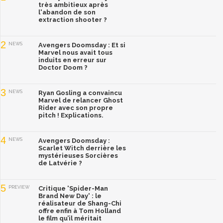
très ambitieux après
l'abandon de son
extraction shooter ?
2
NEWS
Avengers Doomsday : Et si
Marvel nous avait tous
induits en erreur sur
Doctor Doom ?
3
NEWS
Ryan Gosling a convaincu
Marvel de relancer Ghost
Rider avec son propre
pitch ! Explications.
4
NEWS
Avengers Doomsday :
Scarlet Witch derrière les
mystérieuses Sorcières
de Latvérie ?
5
PREVIEW
Critique 'Spider-Man
Brand New Day' : le
réalisateur de Shang-Chi
offre enfin à Tom Holland
le film qu’il méritait