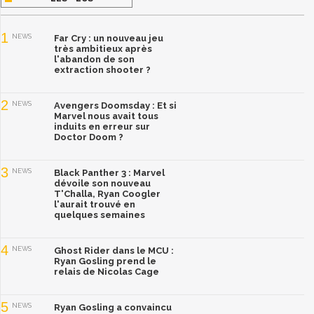
1
NEWS
Far Cry : un nouveau jeu
très ambitieux après
l'abandon de son
extraction shooter ?
2
NEWS
Avengers Doomsday : Et si
Marvel nous avait tous
induits en erreur sur
Doctor Doom ?
3
NEWS
Black Panther 3 : Marvel
dévoile son nouveau
T'Challa, Ryan Coogler
l'aurait trouvé en
quelques semaines
4
NEWS
Ghost Rider dans le MCU :
Ryan Gosling prend le
relais de Nicolas Cage
5
NEWS
Ryan Gosling a convaincu