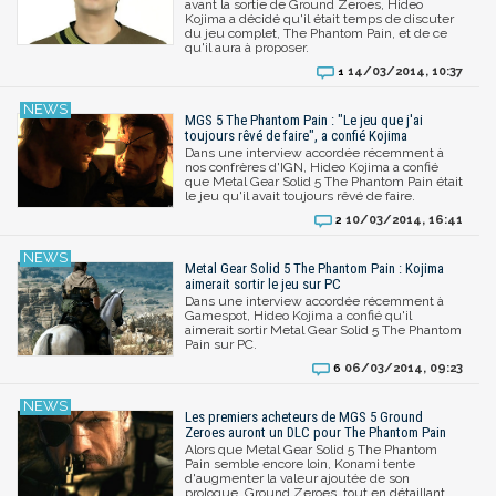
avant la sortie de Ground Zeroes, Hideo
Kojima a décidé qu'il était temps de discuter
du jeu complet, The Phantom Pain, et de ce
qu'il aura à proposer.
14/03/2014, 10:37
1
MGS 5 The Phantom Pain : "Le jeu que j'ai
toujours rêvé de faire", a confié Kojima
Dans une interview accordée récemment à
nos confrères d'IGN, Hideo Kojima a confié
que Metal Gear Solid 5 The Phantom Pain était
le jeu qu'il avait toujours rêvé de faire.
10/03/2014, 16:41
2
Metal Gear Solid 5 The Phantom Pain : Kojima
aimerait sortir le jeu sur PC
Dans une interview accordée récemment à
Gamespot, Hideo Kojima a confié qu'il
aimerait sortir Metal Gear Solid 5 The Phantom
Pain sur PC.
06/03/2014, 09:23
6
Les premiers acheteurs de MGS 5 Ground
Zeroes auront un DLC pour The Phantom Pain
Alors que Metal Gear Solid 5 The Phantom
Pain semble encore loin, Konami tente
d'augmenter la valeur ajoutée de son
prologue, Ground Zeroes, tout en détaillant