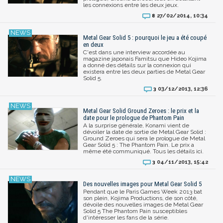
les connexions entre les deux jeux.
27/02/2014, 10:34
8
Metal Gear Solid 5 : pourquoi le jeu a été coupé
en deux
C'est dans une interview accordée au
magazine japonais Famitsu que Hideo Kojima
a donné des détails sur la connexion qui
existera entre les deux parties de Metal Gear
Solid 5.
03/12/2013, 12:36
3
Metal Gear Solid Ground Zeroes : le prix et la
date pour le prologue de Phantom Pain
A la surprise générale, Konami vient de
dévoiler la date de sortie de Metal Gear Solid :
Ground Zeroes qui sera le prologue de Metal
Gear Solid 5 : The Phantom Pain. Le prix a
même été communiqué. Tous les détails ici.
04/11/2013, 15:42
3
Des nouvelles images pour Metal Gear Solid 5
Pendant que le Paris Games Week 2013 bat
son plein, Kojima Productions, de son côté,
dévoile des nouvelles images de Metal Gear
Solid 5 The Phantom Pain susceptibles
d'intéresser les fans de la série.