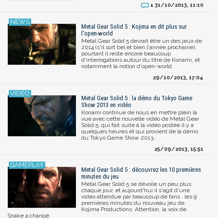
31/10/2013, 11:10
1
Metal Gear Solid 5 : Kojima en dit plus sur
l'open-world
Metal Gear Solid 5 devrait être un des jeux de
2014 (s'il sort bel et bien l'année prochaine),
pourtant il reste encore beaucoup
d'interrogations autour du titre de Konami, et
notamment la notion d'open-world.
29/10/2013, 17:04
Metal Gear Solid 5 : la démo du Tokyo Game
Show 2013 en vidéo
Konami continue de nous en mettre plein la
vue avec cette nouvelle vidéo de Metal Gear
Solid 5, qui fait suite à la vidéo postée il y a
quelques heures et qui provient de la démo
du Tokyo Game Show 2013.
25/09/2013, 15:51
Metal Gear Solid 5 : découvrez les 10 premières
minutes du jeu
Metal Gear Solid 5 se dévoile un peu plus
chaque jour, et aujourd'hui il s'agit d'une
vidéo attendue par beaucoup de fans : les 9
premières minutes du nouveau jeu de
Kojima Productions. Attention, la voix de
Snake a changé.