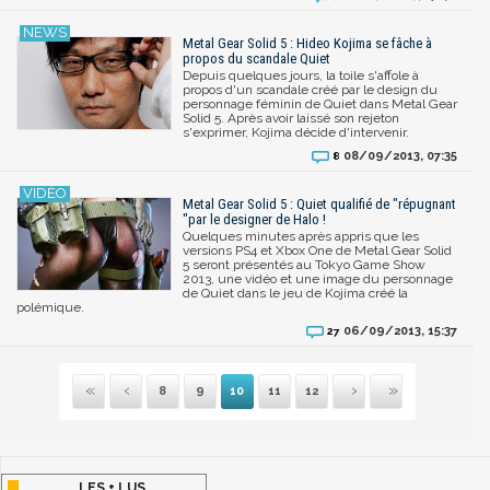
Metal Gear Solid 5 : Hideo Kojima se fâche à
propos du scandale Quiet
Depuis quelques jours, la toile s'affole à
propos d'un scandale créé par le design du
personnage féminin de Quiet dans Metal Gear
Solid 5. Après avoir laissé son rejeton
s'exprimer, Kojima décide d'intervenir.
08/09/2013, 07:35
8
Metal Gear Solid 5 : Quiet qualifié de "répugnant
"par le designer de Halo !
Quelques minutes après appris que les
versions PS4 et Xbox One de Metal Gear Solid
5 seront présentés au Tokyo Game Show
2013, une vidéo et une image du personnage
de Quiet dans le jeu de Kojima créé la
polémique.
06/09/2013, 15:37
27
8
9
10
11
12
Première
Précédente
Suivante
Dernière
LES + LUS