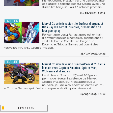
Marvel Cosmic Invasion via une démo jouable,
et gratuite, à télécharger sur Steam, avec une
durée limitée jusqu'au 20 octobre prochain.
01/10/2025, 18:54
Marvel Cosmic Invasion : le Surfeur d'argent et
Beta Ray Bill seront jouables, présentation de
leur gameplay
Pendant que Les 4 Fantastiques est en train
d'envahir tous les cinémas du monde entier,
c’est à la Comic-Con de San Diego que
Dotemu et Tribute Games ont donné des
nouvelles MARVEL Cosmic Invasion.
25/07/2025, 10:23
Marvel Cosmic Invasion : un beat'em all 2D fait à
la main avec Captain America, Spider-Man,
Wolverine et d'autres
Le Nintendo Direct du 27 avril 2025 aura
permis de révéler l'existence de Marvel
Cosmic Invasion, qui n'est autre que le
nouveau jeu de la collaboration entre DotEmu
et Tribute Games, qui n'est autre que le studio qui a développé
27/03/2025, 16:22
LES + LUS