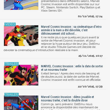
présentations dans différents salons, Marvel
Cosmic Invasion est enfin disponible sur sur
PC, Steam, Nintendo Switch, PlayStation 5 et
Xbox Series S|X.
01/12/2025, 17:24
Marvel Cosmic Invasion : sa cinématique d'intro
animée à la main a été dévoilée, c'est
délicieusement old school...
Il ne reste plus que quelques jours avant la
sortie de Marvel Cosmic Invasion, et pour
relancer la hype autour de leur jeu, DotEmu
et le studio Tribute Games ont décidé de
dévoiler la cinématique d'introduction réalisée à la main.
25/11/2025, 10:17
MARVEL Cosmic Invasion : enfin la date de sortie
et un nouveau trailer
Il était temps ! Après des mois de teasing et
de doutes aussi, la date de sortie de Marvel
Cosmic Invasion est enfin connue et officielle.
22/10/2025, 17:39
Marvel Cosmic Invasion : démo jouable et
nouveau trailer, c'est la double dose
Comm ça, sans prévenir, DotEmu nous
annonce la disponibilité dès maintenant de