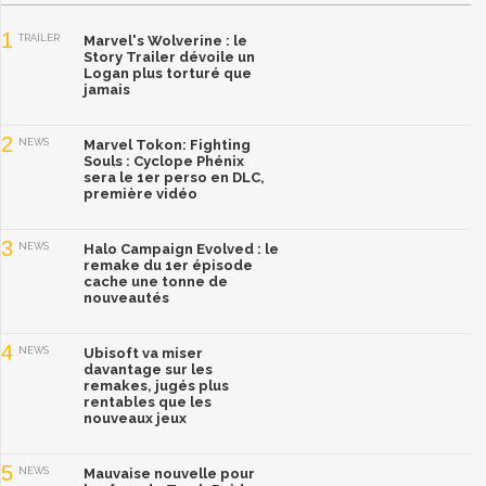
1
TRAILER
Marvel's Wolverine : le
Story Trailer dévoile un
Logan plus torturé que
jamais
2
NEWS
Marvel Tokon: Fighting
Souls : Cyclope Phénix
sera le 1er perso en DLC,
première vidéo
3
NEWS
Halo Campaign Evolved : le
remake du 1er épisode
cache une tonne de
nouveautés
4
NEWS
Ubisoft va miser
davantage sur les
remakes, jugés plus
rentables que les
nouveaux jeux
5
NEWS
Mauvaise nouvelle pour