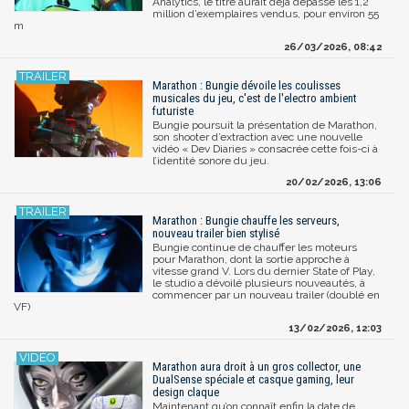
Analytics, le titre aurait déjà dépassé les 1,2
million d’exemplaires vendus, pour environ 55
m
26/03/2026, 08:42
Marathon : Bungie dévoile les coulisses
musicales du jeu, c'est de l'electro ambient
futuriste
Bungie poursuit la présentation de Marathon,
son shooter d’extraction avec une nouvelle
vidéo « Dev Diaries » consacrée cette fois-ci à
l’identité sonore du jeu.
20/02/2026, 13:06
Marathon : Bungie chauffe les serveurs,
nouveau trailer bien stylisé
Bungie continue de chauffer les moteurs
pour Marathon, dont la sortie approche à
vitesse grand V. Lors du dernier State of Play,
le studio a dévoilé plusieurs nouveautés, à
commencer par un nouveau trailer (doublé en
VF)
13/02/2026, 12:03
Marathon aura droit à un gros collector, une
DualSense spéciale et casque gaming, leur
design claque
Maintenant qu’on connaît enfin la date de