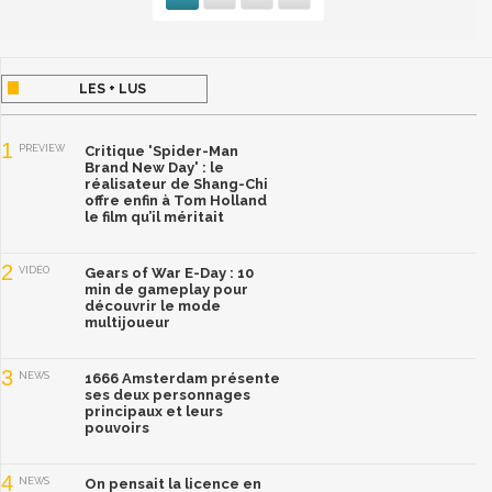
LES + LUS
1
PREVIEW
Critique 'Spider-Man
Brand New Day' : le
réalisateur de Shang-Chi
offre enfin à Tom Holland
le film qu’il méritait
2
VIDÉO
Gears of War E-Day : 10
min de gameplay pour
découvrir le mode
multijoueur
3
NEWS
1666 Amsterdam présente
ses deux personnages
principaux et leurs
pouvoirs
4
NEWS
On pensait la licence en