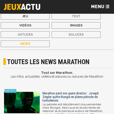
JEU
TEST
VIDÉOS
IMAGES
ASTUCES
SOLUCES
NEWS
TOUTES LES NEWS MARATHON
Tout sur Marathon.
Les infos, actualités, vidéos et astuces ou soluces de Marathon
Marathon perd son game director : Joseph
Ziegler quitte Bungie en pleine période de
turbulences
La période est décidément mouvementée
chez Bungie. Alors que le studio tente de
relancer sa dynamique autour de Marathon,