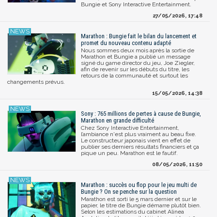
Bungie et Sony Interactive Entertainment.
27/05/2026, 17:48
Marathon : Bungie fait le bilan du lancement et
promet du nouveau contenu adapté
Nous sommes deux mois après la sortie de
Marathon et Bungie a publié un message
signé du game director du jeu, Joe Ziegler,
afin de revenir sur les débuts du titre, les
retours de la communauté et surtout les
changements prévus.
15/05/2026, 14:38
Sony : 765 millions de pertes à cause de Bungie,
Marathon en grande difficulté
Chez Sony Interactive Entertainment,
l’ambiance n'est plus vraiment au beau fixe.
Le constructeur japonais vient en effet de
publier ses derniers résultats financiers et ça
pique un peu. Marathon est le fautif.
08/05/2026, 11:50
Marathon : succès ou flop pour le jeu multi de
Bungie ? On se penche sur la question
Marathon est sorti le 5 mars dernier et sur le
papier, le titre de Bungie démarre plutôt bien.
Selon les estimations du cabinet Alinea