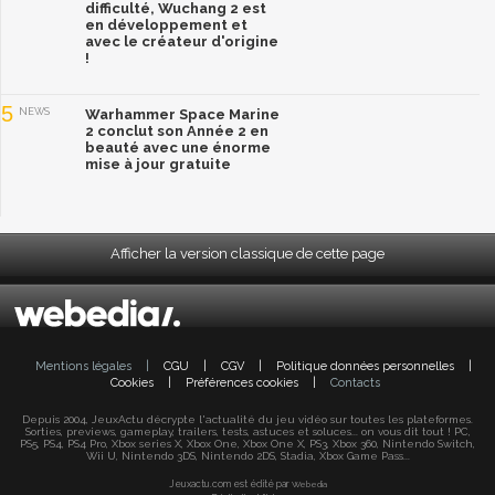
difficulté, Wuchang 2 est
en développement et
avec le créateur d'origine
!
5
NEWS
Warhammer Space Marine
2 conclut son Année 2 en
beauté avec une énorme
mise à jour gratuite
Afficher la version classique de cette page
Mentions légales
|
CGU
|
CGV
|
Politique données personnelles
|
Cookies
|
Préférences cookies
|
Contacts
Depuis 2004, JeuxActu décrypte l'actualité du jeu vidéo sur toutes les plateformes.
Sorties, previews, gameplay, trailers, tests, astuces et soluces... on vous dit tout ! PC,
PS5, PS4, PS4 Pro, Xbox series X, Xbox One, Xbox One X, PS3, Xbox 360, Nintendo Switch,
Wii U, Nintendo 3DS, Nintendo 2DS, Stadia, Xbox Game Pass...
Jeuxactu.com est édité par
Webedia