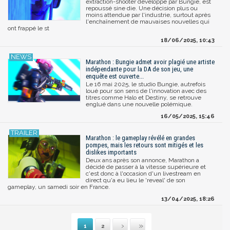
extraction-shooter développé par Bungie, est
repoussé sine die. Une décision plus ou
moins attendue par l'industrie, surtout après
l'enchaînement de mauvaises nouvelles qui
ont frappé le st
18/06/2025, 10:43
Marathon : Bungie admet avoir plagié une artiste
indépendante pour la DA de son jeu, une
enquête est ouverte...
Le 16 mai 2025, le studio Bungie, autrefois
loué pour son sens de l'innovation avec des
titres comme Halo et Destiny, se retrouve
englué dans une nouvelle polémique.
16/05/2025, 15:46
Marathon : le gameplay révélé en grandes
pompes, mais les retours sont mitigés et les
dislikes importants
Deux ans après son annonce, Marathon a
décidé de passer à la vitesse supérieure et
c'est donc à l'occasion d'un livestream en
direct qu'a eu lieu le 'reveal' de son
gameplay, un samedi soir en France.
13/04/2025, 18:26
1
2
Suivante
Dernière