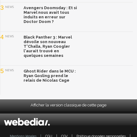
3
NEWS
Avengers Doomsday : Et si
Marvel nous avait tous
induits en erreur sur
Doctor Doom ?
4
NEWS
Black Panther 3 : Marvel
dévoile son nouveau
T'Challa, Ryan Coogler
l'aurait trouvé en
quelques semaines
5
NEWS
Ghost Rider dans le MCU :
Ryan Gosling prend le
relais de Nicolas Cage
Afficher la version classique de cette page
Mentions légales
|
CGU
|
CGV
|
Politique données personnelles
|