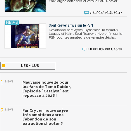
Enix lorgne cette fois-ci vers le Soul Reaver.
11/02/2013, 10:47
3
Soul Reaver arrive sur le PSN
Développé par Crystal Dynamics, le fameux
Legacy of Kain : Soul Reaver arrive enfin sur le
PSN pour les amateurs de vampire déchu.
02/03/2011, 15:30
18
LES + LUS
1
NEWS
Mauvaise nouvelle pour
les fans de Tomb Raider,
l'épisode "Catalyst" est
repoussé à 2028 !
2
NEWS
Far Cry : un nouveau jeu
très ambitieux après
l'abandon de son
extraction shooter ?