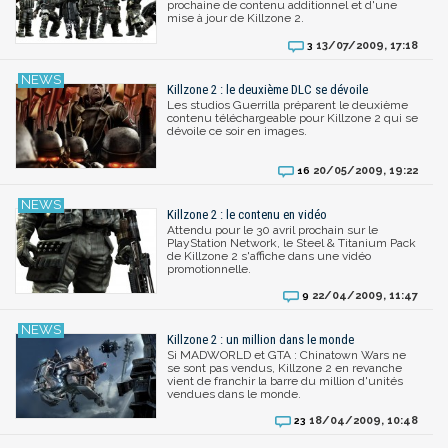
prochaine de contenu additionnel et d'une
mise à jour de Killzone 2.
13/07/2009, 17:18
3
Killzone 2 : le deuxième DLC se dévoile
Les studios Guerrilla préparent le deuxième
contenu téléchargeable pour Killzone 2 qui se
dévoile ce soir en images.
20/05/2009, 19:22
16
Killzone 2 : le contenu en vidéo
Attendu pour le 30 avril prochain sur le
PlayStation Network, le Steel & Titanium Pack
de Killzone 2 s'affiche dans une vidéo
promotionnelle.
22/04/2009, 11:47
9
Killzone 2 : un million dans le monde
Si MADWORLD et GTA : Chinatown Wars ne
se sont pas vendus, Killzone 2 en revanche
vient de franchir la barre du million d'unités
vendues dans le monde.
18/04/2009, 10:48
23