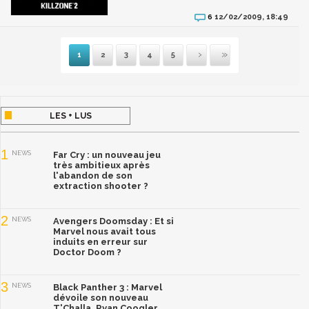
12/02/2009, 18:49
6
1
2
3
4
5
Suivante
Dernière
LES + LUS
1
NEWS
Far Cry : un nouveau jeu
très ambitieux après
l'abandon de son
extraction shooter ?
2
NEWS
Avengers Doomsday : Et si
Marvel nous avait tous
induits en erreur sur
Doctor Doom ?
3
NEWS
Black Panther 3 : Marvel
dévoile son nouveau
T'Challa, Ryan Coogler