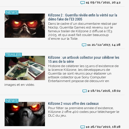
09/01/2021, 20:42
15
Killzone 2 : Guerrilla révèle enfin la vérité sur la
démo fake de l'E3 2005
Dans le cadre d'un documentaire réalisé par
Noclip, Guerrilla Games est revenu sur le
fameux trailer de Killzone 2 diffusé à l'E3
2005, et qui avait fait couler beaucoup
d'encre sur la Toile.
21/12/2017, 14:28
11
Killzone : un artbook collector pour célébrer les
15 ans de la série
Histoire de célébrer les 15 ans d'existence de
la licence Killzone, les développeurs de
Guerrilla se sont réunis pour élaborer un
artbook collector que Sony Computer
Entertainment propose de découvrir en
images et en vidéo.
18/01/2016, 18:02
2
Killzone 2 vous offre des cadeaux
Pour fêter sa première année d'existence,
Killzone 2 offre 400 codes pour télécharger le
DLC du jeu.
26/02/2010, 18:28
10