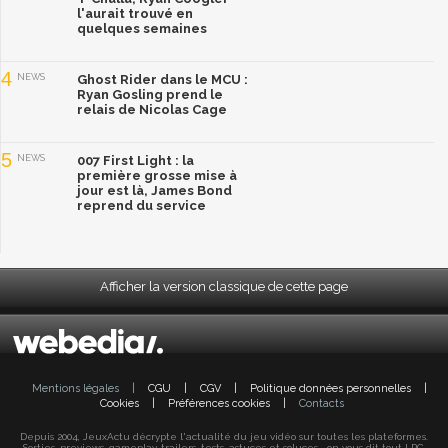
l'aurait trouvé en
quelques semaines
4
NEWS
Ghost Rider dans le MCU :
Ryan Gosling prend le
relais de Nicolas Cage
5
NEWS
007 First Light : la
première grosse mise à
jour est là, James Bond
reprend du service
Afficher la version classique de cette page
Mentions légales
|
CGU
|
CGV
|
Politique données personnelles
|
Cookies
|
Préférences cookies
|
Contacts
Depuis 2004, JeuxActu décrypte l'actualité du jeu vidéo sur toutes les plateformes.
Sorties, previews, gameplay, trailers, tests, astuces et soluces... on vous dit tout ! PC,