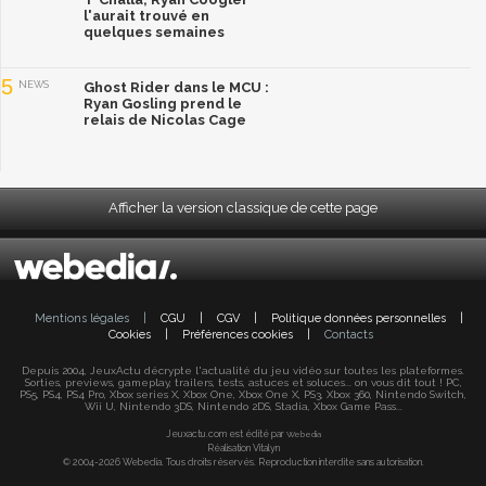
l'aurait trouvé en
quelques semaines
5
NEWS
Ghost Rider dans le MCU :
Ryan Gosling prend le
relais de Nicolas Cage
Afficher la version classique de cette page
Mentions légales
|
CGU
|
CGV
|
Politique données personnelles
|
Cookies
|
Préférences cookies
|
Contacts
Depuis 2004, JeuxActu décrypte l'actualité du jeu vidéo sur toutes les plateformes.
Sorties, previews, gameplay, trailers, tests, astuces et soluces... on vous dit tout ! PC,
PS5, PS4, PS4 Pro, Xbox series X, Xbox One, Xbox One X, PS3, Xbox 360, Nintendo Switch,
Wii U, Nintendo 3DS, Nintendo 2DS, Stadia, Xbox Game Pass...
Jeuxactu.com est édité par
Webedia
Réalisation Vitalyn
© 2004-2026 Webedia. Tous droits réservés. Reproduction interdite sans autorisation.