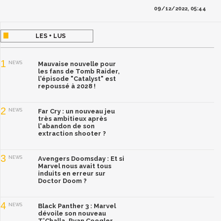
09/12/2022, 05:44
LES + LUS
1
NEWS
Mauvaise nouvelle pour
les fans de Tomb Raider,
l'épisode "Catalyst" est
repoussé à 2028 !
2
NEWS
Far Cry : un nouveau jeu
très ambitieux après
l'abandon de son
extraction shooter ?
3
NEWS
Avengers Doomsday : Et si
Marvel nous avait tous
induits en erreur sur
Doctor Doom ?
4
NEWS
Black Panther 3 : Marvel
dévoile son nouveau
T'Challa, Ryan Coogler