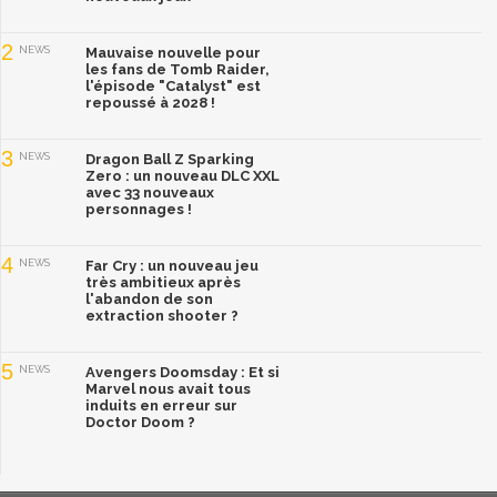
2
NEWS
Mauvaise nouvelle pour
les fans de Tomb Raider,
l'épisode "Catalyst" est
repoussé à 2028 !
3
NEWS
Dragon Ball Z Sparking
Zero : un nouveau DLC XXL
avec 33 nouveaux
personnages !
4
NEWS
Far Cry : un nouveau jeu
très ambitieux après
l'abandon de son
extraction shooter ?
5
NEWS
Avengers Doomsday : Et si
Marvel nous avait tous
induits en erreur sur
Doctor Doom ?