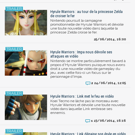
Hyrule Warriors : au tour de la princesse Zelda
de croiser le fer
Nintendo poursuit la campagne
promotionnelle de Hyrule Warriors et dévoile
une toute nouvelle vidéo dans laquelle la
princesse Zelda croise le fer.
25/06/2014, 16:00
Hyrule Warriors : Impa nous dévoile ses
attaques en vidéo
Nintendo se montre particulièrement bavard à
propos d'Hyrule Warriors puisque nous avons
droit à une nouvelle vidéo de gameplay du
jeu, avec cette fois-ci un focus sur le
personnage d'Impa.
24/06/2014, 12:05
2
Hyrule Warriors : Link met le feu en vidéo
Koei Tecmo ne lâche pas le morceau avec
Hyrule Warriors et dévoile une toute nouvelle
vidéo dans laquelle Link embrase ses
ennemis.
23/06/2014, 16:16
1
Hyrule Warriors : Link dégaine son épée en vidéo