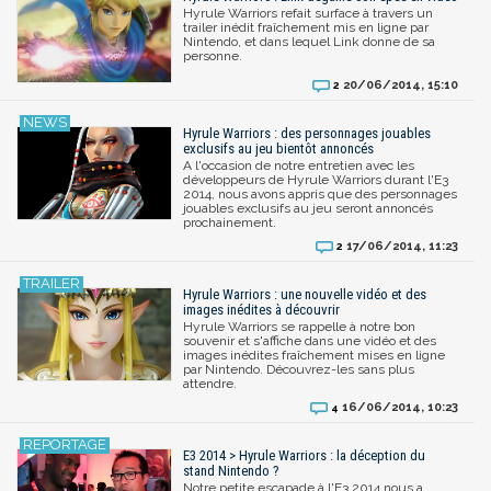
Hyrule Warriors refait surface à travers un
trailer inédit fraîchement mis en ligne par
Nintendo, et dans lequel Link donne de sa
personne.
20/06/2014, 15:10
2
Hyrule Warriors : des personnages jouables
exclusifs au jeu bientôt annoncés
A l'occasion de notre entretien avec les
développeurs de Hyrule Warriors durant l'E3
2014, nous avons appris que des personnages
jouables exclusifs au jeu seront annoncés
prochainement.
17/06/2014, 11:23
2
Hyrule Warriors : une nouvelle vidéo et des
images inédites à découvrir
Hyrule Warriors se rappelle à notre bon
souvenir et s'affiche dans une vidéo et des
images inédites fraîchement mises en ligne
par Nintendo. Découvrez-les sans plus
attendre.
16/06/2014, 10:23
4
E3 2014 > Hyrule Warriors : la déception du
stand Nintendo ?
Notre petite escapade à l'E3 2014 nous a