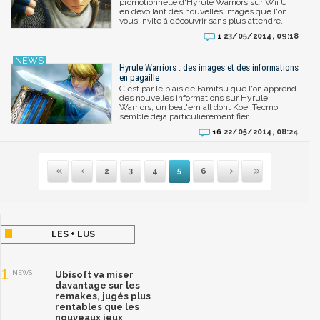
promotionnelle d'Hyrule Warriors sur Wii U
en dévoilant des nouvelles images que l'on
vous invite à découvrir sans plus attendre.
23/05/2014, 09:18
1
Hyrule Warriors : des images et des informations
en pagaille
C'est par le biais de Famitsu que l'on apprend
des nouvelles informations sur Hyrule
Warriors, un beat'em all dont Koei Tecmo
semble déjà particulièrement fier.
22/05/2014, 08:24
16
2
3
4
5
6
Première
Précédente
Suivante
Dernière
LES + LUS
1
NEWS
Ubisoft va miser
davantage sur les
remakes, jugés plus
rentables que les
nouveaux jeux