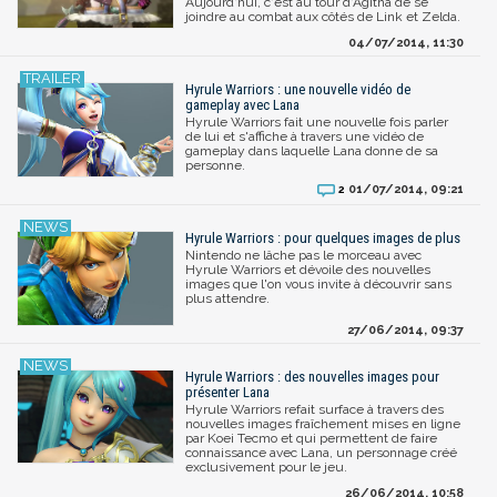
Aujourd'hui, c'est au tour d'Agitha de se
joindre au combat aux côtés de Link et Zelda.
04/07/2014, 11:30
Hyrule Warriors : une nouvelle vidéo de
gameplay avec Lana
Hyrule Warriors fait une nouvelle fois parler
de lui et s'affiche à travers une vidéo de
gameplay dans laquelle Lana donne de sa
personne.
01/07/2014, 09:21
2
Hyrule Warriors : pour quelques images de plus
Nintendo ne lâche pas le morceau avec
Hyrule Warriors et dévoile des nouvelles
images que l'on vous invite à découvrir sans
plus attendre.
27/06/2014, 09:37
Hyrule Warriors : des nouvelles images pour
présenter Lana
Hyrule Warriors refait surface à travers des
nouvelles images fraîchement mises en ligne
par Koei Tecmo et qui permettent de faire
connaissance avec Lana, un personnage créé
exclusivement pour le jeu.
26/06/2014, 10:58