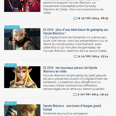
permis d'essayer Hyrule Warriors, ce
croisement improbable entre Dynasty
Warriors et Zelda. Voici nos impressions en
vidéo.
13/06/2014, 08:23
8
E3 2014 : plus d'une demi-heure de gameplay sur
Hyrule Warriors !
L'E3 Digital Event de Nintendo n'a même pas
duré une heure, mais les présentations sur le
stand du constructeur s'enchaînent, avec
cette fois-ci 40 minutes de gameplay de
Hyrule Warriors, beat'em all à la sauce Zelda.
12/06/2014, 13:14
2
E3 2014 : les nouveaux persos de Hyrule
Warriors en vidéo
Hyrule Warriors faisait partie du petit paquet
de jeux présentés durant l'E3 Digital Event de
Nintendo. Le beat'em all a bénéficié d'un
nouveau trailer montrant les différents
personnages de la série qui seront jouables.
10/06/2014, 19:42
2
Hyrule Warriors : une tonne d'images grand
format
Nintendo poursuit la campagne