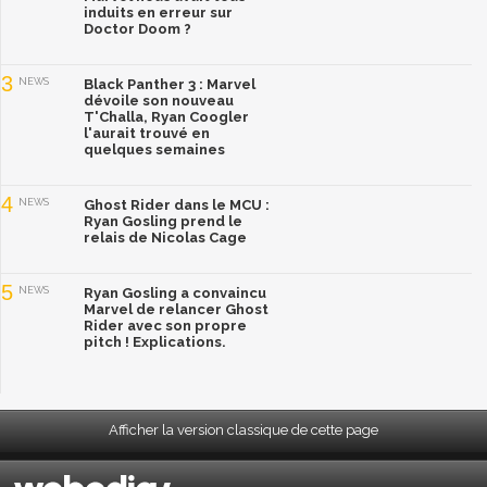
induits en erreur sur
Doctor Doom ?
3
NEWS
Black Panther 3 : Marvel
dévoile son nouveau
T'Challa, Ryan Coogler
l'aurait trouvé en
quelques semaines
4
NEWS
Ghost Rider dans le MCU :
Ryan Gosling prend le
relais de Nicolas Cage
5
NEWS
Ryan Gosling a convaincu
Marvel de relancer Ghost
Rider avec son propre
pitch ! Explications.
Afficher la version classique de cette page