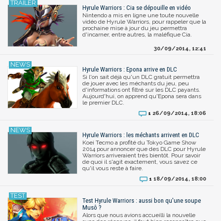
Hyrule Warriors : Cia se dépouille en vidéo
Nintendo a mis en ligne une toute nouvelle
vidéo de Hyrule Warriors, pour rappeler que la
prochaine mise à jour du jeu permettra
d'incarner, entre autres, la maléfique Cia.
30/09/2014, 12:41
Hyrule Warriors : Epona arrive en DLC
Si l'on sait déjà qu'un DLC gratuit permettra
de jouer avec les méchants du jeu, peu
d'informations ont filtré sur les DLC payants.
Aujourd'hui, on apprend qu'Epona sera dans
le premier DLC.
26/09/2014, 18:06
1
Hyrule Warriors : les méchants arrivent en DLC
Koei Tecmo a profité du Tokyo Game Show
2014 pour annoncer que des DLC pour Hyrule
Warriors arriveraient très bientôt. Pour savoir
de quoi il s'agit exactement, vous savez ce
qu'il vous reste à faire.
18/09/2014, 18:00
1
Test Hyrule Warriors : aussi bon qu'une soupe
Musô ?
Alors que nous avions accueilli la nouvelle