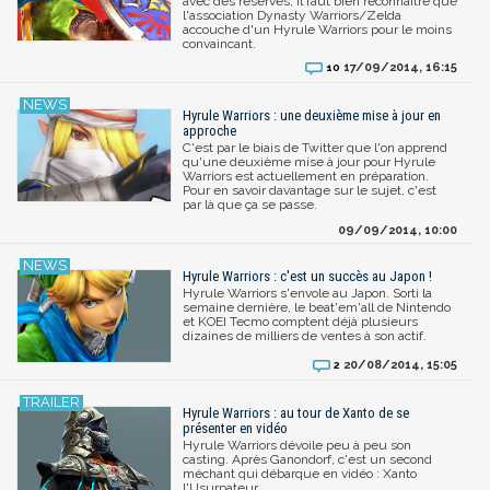
avec des réserves, il faut bien reconnaître que
l'association Dynasty Warriors/Zelda
accouche d'un Hyrule Warriors pour le moins
convaincant.
17/09/2014, 16:15
10
Hyrule Warriors : une deuxième mise à jour en
approche
C'est par le biais de Twitter que l'on apprend
qu'une deuxième mise à jour pour Hyrule
Warriors est actuellement en préparation.
Pour en savoir davantage sur le sujet, c'est
par là que ça se passe.
09/09/2014, 10:00
Hyrule Warriors : c'est un succès au Japon !
Hyrule Warriors s'envole au Japon. Sorti la
semaine dernière, le beat'em'all de Nintendo
et KOEI Tecmo comptent déjà plusieurs
dizaines de milliers de ventes à son actif.
20/08/2014, 15:05
2
Hyrule Warriors : au tour de Xanto de se
présenter en vidéo
Hyrule Warriors dévoile peu à peu son
casting. Après Ganondorf, c'est un second
méchant qui débarque en vidéo : Xanto
l'Usurpateur.