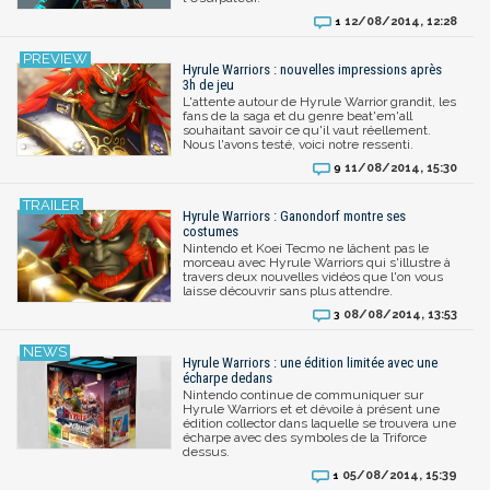
12/08/2014, 12:28
1
Hyrule Warriors : nouvelles impressions après
3h de jeu
L'attente autour de Hyrule Warrior grandit, les
fans de la saga et du genre beat'em'all
souhaitant savoir ce qu'il vaut réellement.
Nous l'avons testé, voici notre ressenti.
11/08/2014, 15:30
9
Hyrule Warriors : Ganondorf montre ses
costumes
Nintendo et Koei Tecmo ne lâchent pas le
morceau avec Hyrule Warriors qui s'illustre à
travers deux nouvelles vidéos que l'on vous
laisse découvrir sans plus attendre.
08/08/2014, 13:53
3
Hyrule Warriors : une édition limitée avec une
écharpe dedans
Nintendo continue de communiquer sur
Hyrule Warriors et et dévoile à présent une
édition collector dans laquelle se trouvera une
écharpe avec des symboles de la Triforce
dessus.
05/08/2014, 15:39
1