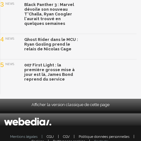
3
NEWS
Black Panther 3 : Marvel
dévoile son nouveau
T'Challa, Ryan Coogler
l'aurait trouvé en
quelques semaines
4
NEWS
Ghost Rider dans le MCU :
Ryan Gosling prend le
relais de Nicolas Cage
5
NEWS
007 First Light : la
première grosse mise à
jour est là, James Bond
reprend du service
Afficher la version classique de cette page
Mentions légales
|
CGU
|
CGV
|
Politique données personnelles
|