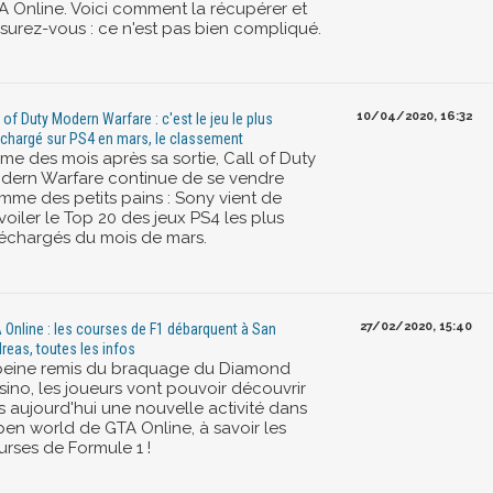
A Online. Voici comment la récupérer et
ssurez-vous : ce n'est pas bien compliqué.
10/04/2020, 16:32
l of Duty Modern Warfare : c'est le jeu le plus
échargé sur PS4 en mars, le classement
me des mois après sa sortie, Call of Duty
dern Warfare continue de se vendre
mme des petits pains : Sony vient de
oiler le Top 20 des jeux PS4 les plus
léchargés du mois de mars.
27/02/2020, 15:40
 Online : les courses de F1 débarquent à San
reas, toutes les infos
peine remis du braquage du Diamond
sino, les joueurs vont pouvoir découvrir
s aujourd'hui une nouvelle activité dans
open world de GTA Online, à savoir les
urses de Formule 1 !