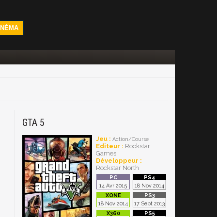
INÉMA
GTA 5
Jeu :
Action/Course
Editeur :
Rockstar
Games
Développeur :
Rockstar North
14 Avr 2015
18 Nov 2014
18 Nov 2014
17 Sept 2013