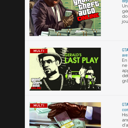
dép
Un
gé
do
jo
GTA
ave
En
ne
ap
dé
gr
GTA
con
Hi
an
d'