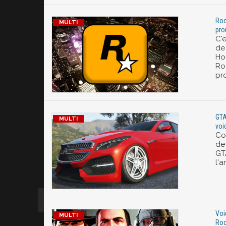
Roc
pro
C'
de
Ho
Ro
pr
GTA
voi
Co
de
GT
l'a
Voi
Roc