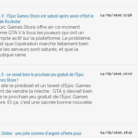
14/05/2020, 17:56
 V : l'Epic Games Store est saturé après avoir offert le
 de Rockstar
Epic Games Store offre en ce moment
me GTA V à tous les joueurs qui ont un
mpte actif sur la plateforme. Le problème,
est que l'opération marche tellement bien
 les serveurs sont saturés, et que la
utique rame.
14/05/2020, 10:10
5 : ce serait bien le prochain jeu gratuit de l'Epic
es Store !
site le prédisait et un tweet d'Epic Games
ent de vendre la mèche : GTA 5 devrait bien
e le prochain jeu gratuit de l'Epic Games
re. Et ça, c'est une sacrée bonne nouvelle.
04/05/2020, 18:27
 Online : une jolie somme d'argent offerte pour