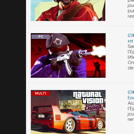
pai
jou
pui
re
GTA
est
San
l'
li
On
de 
GTA
Evo
Al
l'
jo
re