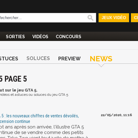
JEUX VIDÉO
C
SORTIES
VIDÉOS
CONCOURS
NEWS
SOLUCES
STUCES
PREVIEW
5 PAGE 5
ut
sur le jeu GTA 5.
 vidéos et astuces ou soluces du jeu GTA 5
22/05/2020, 11:16
 5 : les nouveaux chiffres de ventes dévoilés,
scension continue
t ans après son arrivée, l'illustre GTA 5
ntinue de se vendre comme des petits