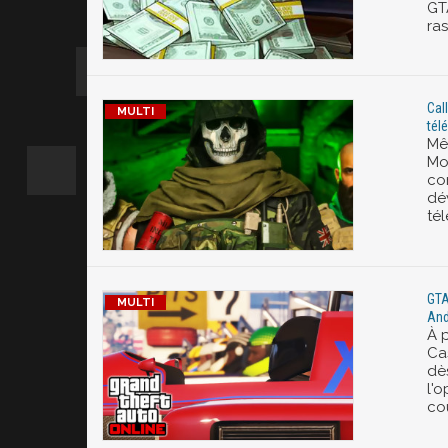
GT
ra
Cal
tél
Mê
Mo
co
dév
té
GTA
And
À 
Ca
dè
l'
co