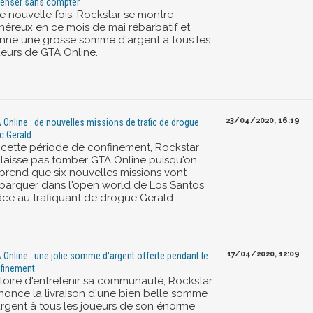
enser sans compter
e nouvelle fois, Rockstar se montre
néreux en ce mois de mai rébarbatif et
nne une grosse somme d'argent à tous les
ueurs de GTA Online.
23/04/2020, 16:19
 Online : de nouvelles missions de trafic de drogue
c Gerald
 cette période de confinement, Rockstar
 laisse pas tomber GTA Online puisqu'on
prend que six nouvelles missions vont
barquer dans l'open world de Los Santos
âce au trafiquant de drogue Gerald.
17/04/2020, 12:09
 Online : une jolie somme d'argent offerte pendant le
finement
stoire d'entretenir sa communauté, Rockstar
nonce la livraison d'une bien belle somme
argent à tous les joueurs de son énorme