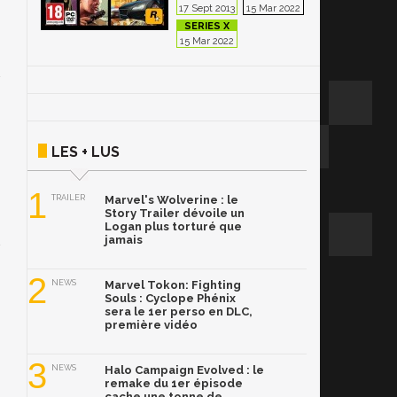
17 Sept 2013
15 Mar 2022
15 Mar 2022
LES + LUS
1
TRAILER
Marvel's Wolverine : le
Story Trailer dévoile un
Logan plus torturé que
jamais
2
NEWS
Marvel Tokon: Fighting
Souls : Cyclope Phénix
sera le 1er perso en DLC,
première vidéo
3
NEWS
Halo Campaign Evolved : le
remake du 1er épisode
cache une tonne de