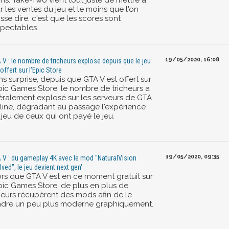
ns. Take-Two vient tout juste de mettre à
r les ventes du jeu et le moins que l'on
sse dire, c'est que les scores sont
spectables.
19/05/2020, 16:08
 V : le nombre de tricheurs explose depuis que le jeu
 offert sur l'Epic Store
s surprise, depuis que GTA V est offert sur
Epic Games Store, le nombre de tricheurs a
ttéralement explosé sur les serveurs de GTA
line, dégradant au passage l'expérience
jeu de ceux qui ont payé le jeu.
19/05/2020, 09:35
 V : du gameplay 4K avec le mod "NaturalVision
lved", le jeu devient next gen'
ors que GTA V est en ce moment gratuit sur
Epic Games Store, de plus en plus de
ueurs récupèrent des mods afin de le
ndre un peu plus moderne graphiquement.