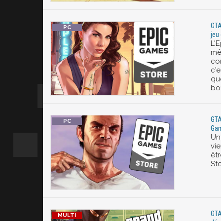
GTA
jeu
L'
mê
co
c'
que
bo
GTA 
Gam
Un 
vi
êtr
Sto
GTA