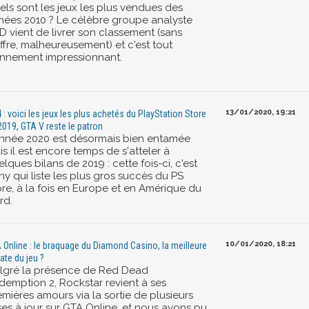
els sont les jeux les plus vendues des
nées 2010 ? Le célèbre groupe analyste
D vient de livrer son classement (sans
ffre, malheureusement) et c'est tout
nnement impressionnant.
13/01/2020, 19:21
 : voici les jeux les plus achetés du PlayStation Store
2019, GTA V reste le patron
année 2020 est désormais bien entamée
s il est encore temps de s'atteler à
lques bilans de 2019 : cette fois-ci, c'est
y qui liste les plus gros succès du PS
ore, à la fois en Europe et en Amérique du
rd.
10/01/2020, 18:21
 Online : le braquage du Diamond Casino, la meilleure
ate du jeu ?
lgré la présence de Red Dead
demption 2, Rockstar revient à ses
mières amours via la sortie de plusieurs
ses à jour sur GTA Online, et nous avons pu