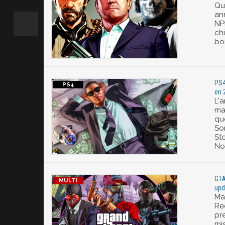
Qu
an
NP
chi
bo
PS4
en 
L'
mai
que
Son
St
No
GTA
upd
Ma
Re
pre
mi