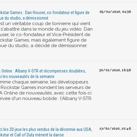
05/02/2020, 02:36
kstar Games : Dan Houser, co-fondateur et figure de
ue du studio, a démissionné
est un véritable coup de tonnerre qui vient
 s'abattre dans le monde du jeu vidéo. Dan
user, le co-fondateur et Vice-Président de
ckstar Games, mais également figure de
oue du studio, a décidé de démissionner.
30/01/2020, 16:56
 Online : Albany V-STR et récompenses doublées,
ci les nouveautés de la semaine
mme chaque semaine, les développeurs
 Rockstar Games inondent les serveurs de
A Online de nouveautés, avec cette fois-ci
rrivée d'un nouveau bolide : l'Albany V-STR.
17/01/2020, 10:46
ci les 20 jeux les plus vendus de la décennie aux USA,
kstar et Call of Duty mènent la danse