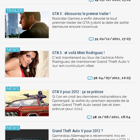
GTA 5 : découvrez le premier trailer !
Rockstar Games a enfin dévoilé le tout
premier trailer de GTA 5 dont la date de sortie
demeure encore inconnue.
02/11/2011, 17:03
75
GTA 5 : et voilà Mimi Rodriguez !
C'est maintenant au tour de l'actrice Mimi
Rodriguez de mentionner Grand Theft Auto V
sur son curriculum vitae.
04/07/2011, 10:03
36
GTA V pour 2012 : ça se précise
Si l'on en croit les dernières indiscrétions de
Gamespot, la sortie du prochain épisode de la
série Grand Theft Auto serait bel et bien
prévue pour 2012.
21/06/2011, 18:04
38
Grand Theft Auto V pour 2012 ?
Gamestop Allemagne a récemment mis en
ligne une offre de pré-commande pour GTA V,