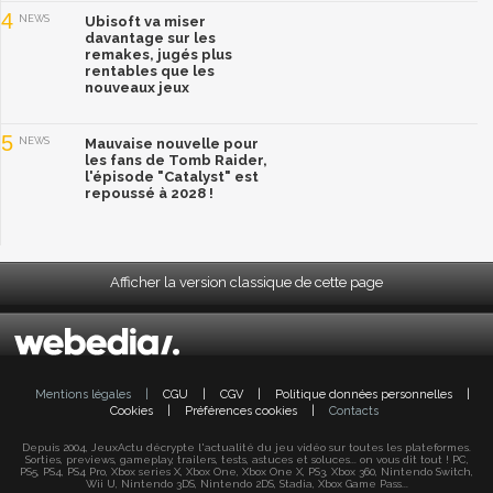
4
NEWS
Ubisoft va miser
davantage sur les
remakes, jugés plus
rentables que les
nouveaux jeux
5
NEWS
Mauvaise nouvelle pour
les fans de Tomb Raider,
l'épisode "Catalyst" est
repoussé à 2028 !
Afficher la version classique de cette page
Mentions légales
|
CGU
|
CGV
|
Politique données personnelles
|
Cookies
|
Préférences cookies
|
Contacts
Depuis 2004, JeuxActu décrypte l'actualité du jeu vidéo sur toutes les plateformes.
Sorties, previews, gameplay, trailers, tests, astuces et soluces... on vous dit tout ! PC,
PS5, PS4, PS4 Pro, Xbox series X, Xbox One, Xbox One X, PS3, Xbox 360, Nintendo Switch,
Wii U, Nintendo 3DS, Nintendo 2DS, Stadia, Xbox Game Pass...