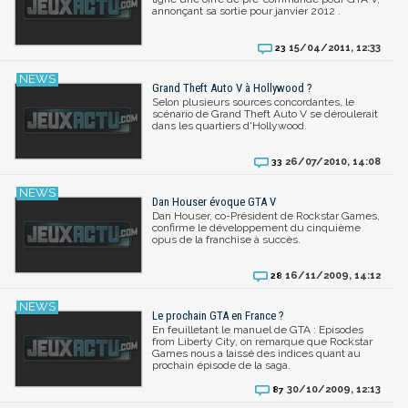
annonçant sa sortie pour janvier 2012 .
15/04/2011, 12:33
23
Grand Theft Auto V à Hollywood ?
Selon plusieurs sources concordantes, le
scénario de Grand Theft Auto V se déroulerait
dans les quartiers d'Hollywood.
26/07/2010, 14:08
33
Dan Houser évoque GTA V
Dan Houser, co-Président de Rockstar Games,
confirme le développement du cinquième
opus de la franchise à succès.
16/11/2009, 14:12
28
Le prochain GTA en France ?
En feuilletant le manuel de GTA : Episodes
from Liberty City, on remarque que Rockstar
Games nous a laissé des indices quant au
prochain épisode de la saga.
30/10/2009, 12:13
87