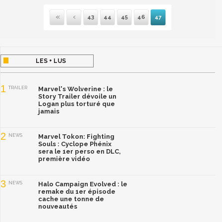
43
44
45
46
47
Première
Précédente
LES + LUS
1
TRAILER
Marvel's Wolverine : le
Story Trailer dévoile un
Logan plus torturé que
jamais
2
NEWS
Marvel Tokon: Fighting
Souls : Cyclope Phénix
sera le 1er perso en DLC,
première vidéo
3
NEWS
Halo Campaign Evolved : le
remake du 1er épisode
cache une tonne de
nouveautés