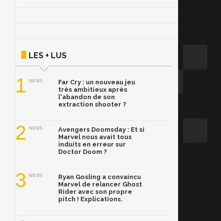
LES + LUS
1
NEWS
Far Cry : un nouveau jeu
très ambitieux après
l'abandon de son
extraction shooter ?
2
NEWS
Avengers Doomsday : Et si
Marvel nous avait tous
induits en erreur sur
Doctor Doom ?
3
NEWS
Ryan Gosling a convaincu
Marvel de relancer Ghost
Rider avec son propre
pitch ! Explications.