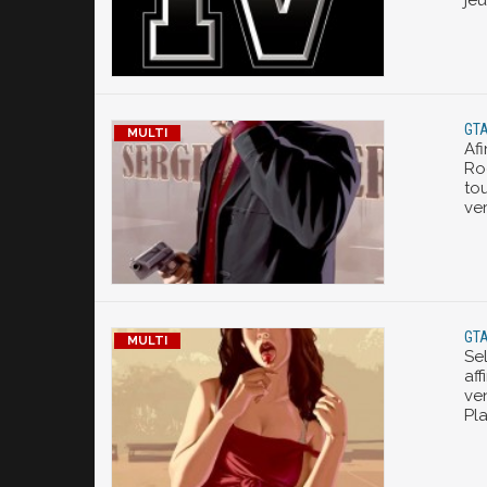
je
GTA
Af
Ro
tou
ver
GTA
Sel
aff
ve
Pla