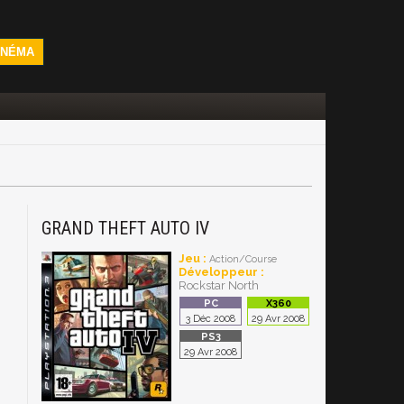
INÉMA
GRAND THEFT AUTO IV
Jeu :
Action/Course
Développeur :
Rockstar North
3 Déc 2008
29 Avr 2008
29 Avr 2008