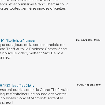
ant de vous balancer le test du très
tendu et énormissime Grand Theft Auto IV,
ci les toutes dernières images officielles.
25/04/2008, 23:26
 IV : Niko Bellic à l'honneur
quelques jours de la sortie mondiale de
and Theft Auto IV, Rockstar Games lâche
e nouvelle vidéo, mettant Niko Bellic à
onneur.
23/04/2008, 12:37
0 / PS3 : les offres GTA IV
nscient que la sortie de Grand Theft Auto
 risque d'entraîner une hausse des ventes
 consoles, Sony et Microsoft sortent le
nd jeu !