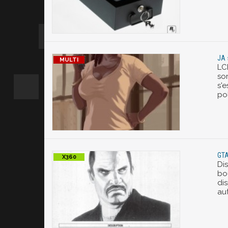
JA 
LC
so
s'
po
GTA
Di
bo
di
au