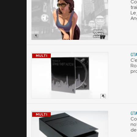
Co
tra
Le
An
GTA
C'e
Ro
pr
GTA 
Co
not
de