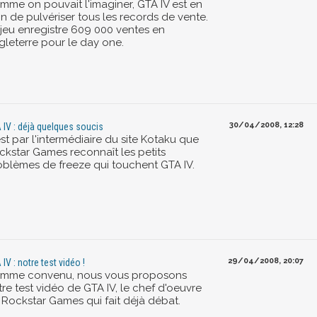
mme on pouvait l'imaginer, GTA IV est en
in de pulvériser tous les records de vente.
 jeu enregistre 609 000 ventes en
gleterre pour le day one.
30/04/2008, 12:28
 IV : déjà quelques soucis
st par l'intermédiaire du site Kotaku que
ckstar Games reconnaît les petits
oblèmes de freeze qui touchent GTA IV.
29/04/2008, 20:07
IV : notre test vidéo !
mme convenu, nous vous proposons
re test vidéo de GTA IV, le chef d'oeuvre
 Rockstar Games qui fait déjà débat.