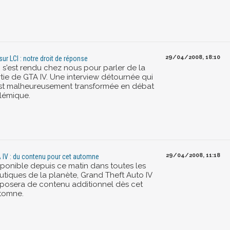
29/04/2008, 18:10
sur LCI : notre droit de réponse
I s'est rendu chez nous pour parler de la
rtie de GTA IV. Une interview détournée qui
est malheureusement transformée en débat
lémique.
29/04/2008, 11:18
 IV : du contenu pour cet automne
sponible depuis ce matin dans toutes les
utiques de la planète, Grand Theft Auto IV
sposera de contenu additionnel dès cet
tomne.