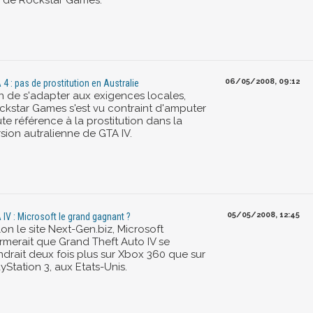
u de Rockstar Games.
06/05/2008, 09:12
 4 : pas de prostitution en Australie
in de s'adapter aux exigences locales,
ckstar Games s'est vu contraint d'amputer
te référence à la prostitution dans la
sion autralienne de GTA IV.
05/05/2008, 12:45
 IV : Microsoft le grand gagnant ?
on le site Next-Gen.biz, Microsoft
irmerait que Grand Theft Auto IV se
ndrait deux fois plus sur Xbox 360 que sur
yStation 3, aux Etats-Unis.