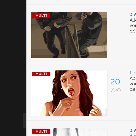
GTA
All
vo
dév
Test
Ap
20
voi
/20
de
GTA