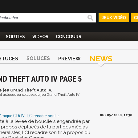
JEUX VIDÉO
C
SORTIES
VIDÉOS
CONCOURS
NEWS
SOLUCES
STUCES
PREVIEW
D THEFT AUTO IV PAGE 5
e jeu Grand Theft Auto IV.
 et astuces ou soluces du jeu Grand Theft Auto IV
06/05/2008, 12:38
émique GTA IV : LCI recadre son tir
ite à la levée de boucliers engendrée par
s propos déplacés de la part des médias
éralistes, LCI recadre son tir à propos du