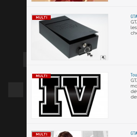
GTA
GT
les
ch
Tou
GT
mo
dé
des
GTA