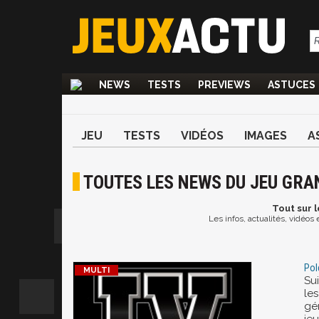
NEWS
TESTS
PREVIEWS
ASTUCES
JEU
TESTS
VIDÉOS
IMAGES
A
TOUTES LES NEWS DU JEU GRAN
Tout
sur l
Les infos, actualités, vidéos
Pol
Su
le
gén