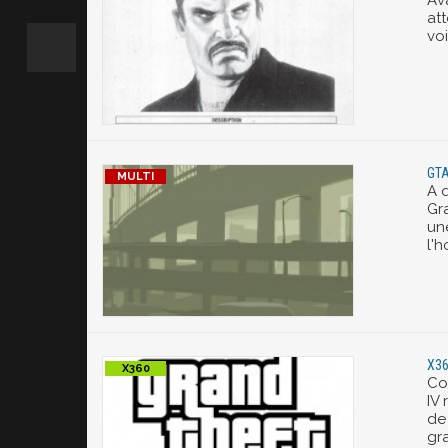
Av
at
voi
GTA
A 
Gr
un
l'h
X36
Co
IV
de
gra