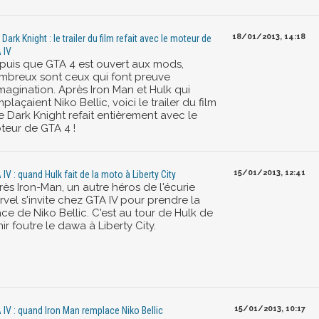
18/01/2013, 14:18
Dark Knight : le trailer du film refait avec le moteur de
 IV
puis que GTA 4 est ouvert aux mods,
mbreux sont ceux qui font preuve
imagination. Après Iron Man et Hulk qui
plaçaient Niko Bellic, voici le trailer du film
e Dark Knight refait entièrement avec le
teur de GTA 4 !
15/01/2013, 12:41
 IV : quand Hulk fait de la moto à Liberty City
rès Iron-Man, un autre héros de l'écurie
rvel s'invite chez GTA IV pour prendre la
ce de Niko Bellic. C'est au tour de Hulk de
ir foutre le dawa à Liberty City.
15/01/2013, 10:17
 IV : quand Iron Man remplace Niko Bellic