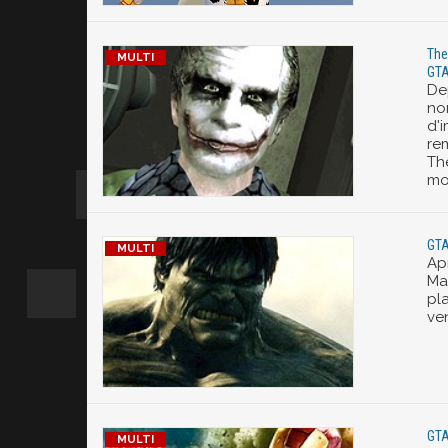
The 
GTA
De
no
d'
rem
Th
mo
GTA
Ap
Ma
pla
ven
GTA