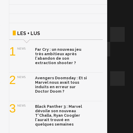
LES + LUS
1
NEWS
Far Cry : un nouveau jeu
très ambitieux après
l'abandon de son
extraction shooter ?
2
NEWS
Avengers Doomsday : Et si
Marvel nous avait tous
induits en erreur sur
Doctor Doom ?
3
NEWS
Black Panther 3 : Marvel
dévoile son nouveau
T'Challa, Ryan Coogler
l'aurait trouvé en
quelques semaines