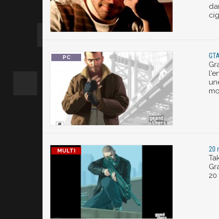
da
cig
GTA
Gr
l'
un
mo
20 
Ta
Gra
20