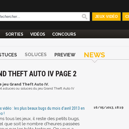
JEUX VIDÉO
C
SORTIES
VIDÉOS
CONCOURS
NEWS
SOLUCES
STUCES
PREVIEW
D THEFT AUTO IV PAGE 2
e jeu Grand Theft Auto IV.
 et astuces ou soluces du jeu Grand Theft Auto IV
16/05/2013, 18:19
x vidéo : les plus beaux bugs du mois d'avril 2013 en
éo !
s tous les jeux, il reste des petits bugs,
el que soit le nombre d'heures passées