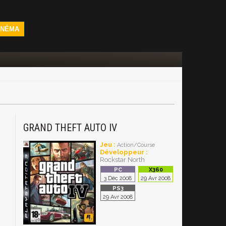
INÉMA
GRAND THEFT AUTO IV
Jeu :
Action/Course
Développeur :
Rockstar North
3 Déc 2008
29 Avr 2008
29 Avr 2008