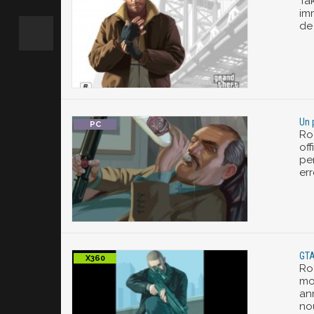
Ta
im
de
Un 
Ro
off
pe
err
GTA
Ro
mod
an
no