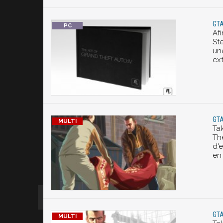
GTA
Afi
St
un
ext
GTA
Ta
The
d'
en
GTA