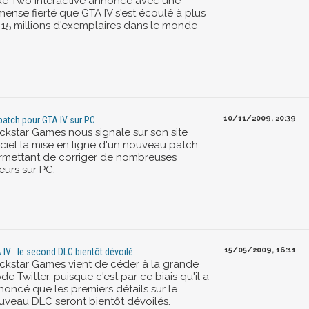
ke Two Interactive annonce avec une
mense fierté que GTA IV s'est écoulé à plus
 15 millions d'exemplaires dans le monde
10/11/2009, 20:39
patch pour GTA IV sur PC
ckstar Games nous signale sur son site
iciel la mise en ligne d'un nouveau patch
rmettant de corriger de nombreuses
eurs sur PC.
15/05/2009, 16:11
 IV : le second DLC bientôt dévoilé
ckstar Games vient de céder à la grande
e Twitter, puisque c'est par ce biais qu'il a
noncé que les premiers détails sur le
uveau DLC seront bientôt dévoilés.