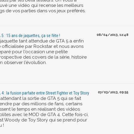
ssus par les bêta testeurs. On vous a
ouvé une vidéo qui recense les meilleurs
gs de vos parties dans vos jeux préférés.
08/04/2013, 12:48
 5 : 15 ans de jaquettes, ça se fête !
 jaquette tant attendue de GTA 5 a enfin
 officialisée par Rockstar et nous avons
éparé pour l'occasion une petite
rospective des covers de la série, histoire
n observer l'évolution.
07/03/2013, 09:55
 4 : la fusion parfaite entre Street Fighter et Toy Story
attendant la sortie de GTA 5 qui se fait
endre par des millions de fans, certains
ssent le temps en réalisant des vidéos
olites avec le MOD de GTA 4. Cette fois-ci,
est Woody de Toy Story qui se prend pour
 !