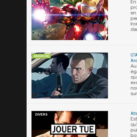
En 
pr
en
pe
Iro
dan
GTA
And
Au
ég
qu
ex
no
sur
Atte
Est
qu
pu
bo