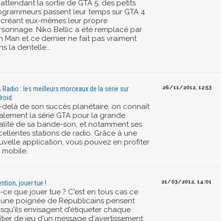
attendant la sortie de GTA 5, des petits
ogrammeurs passent leur temps sur GTA 4
 créant eux-mêmes leur propre
rsonnage. Niko Bellic a été remplacé par
n Man et ce dernier ne fait pas vraiment
s la dentelle...
26/11/2012, 12:53
 Radio : les meilleurs morceaux de la série sur
roid
-delà de son succès planétaire, on connaît
alement la série GTA pour la grande
alité de sa bande-son, et notamment ses
cellentes stations de radio. Grâce à une
uvelle application, vous pouvez en profiter
 mobile.
21/03/2012, 14:01
ntion, jouer tue !
-ce que jouer tue ? C'est en tous cas ce
'une poignée de Républicains pensent
isqu'ils envisagent d'étiqueter chaque
îtier de jeu d'un message d'avertissement