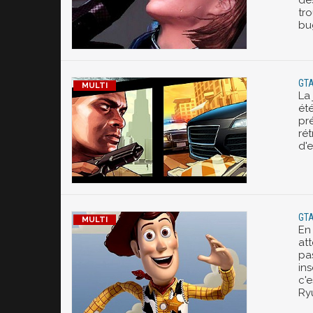
de
tr
bu
GTA
La
été
pr
rét
d'e
GTA
En 
att
pa
ins
c'
Ryu