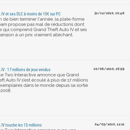
31/12/2010, 10:46
 IV et ses DLC à moins de 10€ sur PC
n de bien terminer l'année, la plate-forme
eam propose pas mal de réductions dont
e qui comprend Grand Theft Auto IV et ses
ension à un prix vraiment alléchant.
10/06/2010, 16:59
 IV : 17 millions de jeux vendus
ke Two Interactive annonce que Grand
ft Auto IV s'est écoulé à plus de 17 millions
exemplaires dans le monde depuis sa sortie
 2008.
04/03/2010, 12:21
 IV touche les 15 millions