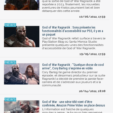
que la sortie de God of War Ragnarök a été
reportée à 2023, finalement, les nouvelles
aventures de Kratos pourraient bel et bien
débarquer dès cette année.
10/06/2022, 17:59
God of War Ragnarök : Sony présente les
fonctionnalités d'accessibilité sur PS5, il y en a
un paquet
God of War Ragnarök refait surface à travers le
PlayStation Blog où Santa Monica Studio
présente quelques-unes des fonctionnalités
d'accessibilité de God of War Ragnarök.
19/05/2022, 17:59
God of War Ragnarök : "Quelque chose de cool
arrive", Cory Barlog s'exprime en vidéo
Cory Barlog (le game director du premier
épisode, et désormais producteur sur sa suite
Ragnarök) a décidé de prendre la parole face-
caméra et de s'adresser aux joueurs et à la
communauté.
20/04/2022, 18:08
God of War : une série télé vient d'être
confirmée, Amazon Prime Video se place dessus
Li'nformation est fraîche de quelques
minutes à peine : le toujours très renseigné