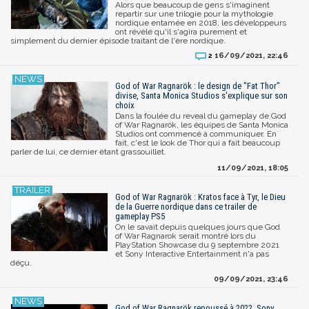
Alors que beaucoup de gens s'imaginent
repartir sur une trilogie pour la mythologie
nordique entamée en 2018, les développeurs
ont révélé qu'il s'agira purement et
simplement du dernier épisode traitant de l'ère nordique.
16/09/2021, 22:46
2
God of War Ragnarök : le design de "Fat Thor"
divise, Santa Monica Studios s'explique sur son
choix
Dans la foulée du reveal du gameplay de God
of War Ragnarök, les équipes de Santa Monica
Studios ont commencé à communiquer. En
fait, c'est le look de Thor qui a fait beaucoup
parler de lui, ce dernier étant grassouillet.
11/09/2021, 18:05
God of War Ragnarök : Kratos face à Tyr, le Dieu
de la Guerre nordique dans ce trailer de
gameplay PS5
On le savait depuis quelques jours que God
of War Ragnarok serait montré lors du
PlayStation Showcase du 9 septembre 2021
et Sony Interactive Entertainment n'a pas
déçu.
09/09/2021, 23:46
God of War Ragnarök repoussé à 2022, Sony