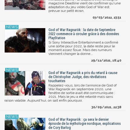
magazine Deadline vient de confirmer qu'une
adaptation du jeu vidéo God of War est
prévue sur petit écran.
07/03/2022, 23:51
God of War Ragnarök : la date de Septembre
2022 commence à circuler grâce à des données
PlayStation
Si Sony Interactive Entertainment a confirmé
une sortie pour 2022, la date reste pour le
moment assez floue. Mais des rumeurs
viennent changer la donne...
29/12/2021, 18:40
God of War Ragnarök a pris du retard à cause
de Christopher Judge, des révélations
touchantes
Rappelez-vous, lors de l'annonce de God of
War Ragnarök en septembre 2020, une
fenêtre de sortie avait été communiquée :
2021. Mais le jeu a été retardé mais sans
raison valable. Aujourd'hui, on sait enfin pourquoi.
30/09/2021, 22:38
God of War Ragnarök : ça sera le dernier
épisode de la mythologie nordique, explications
de Cory Barlog