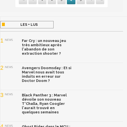
LES + LUS
1
NEWS
Far Cry : un nouveau jeu
très ambitieux après
l'abandon de son
extraction shooter ?
2
NEWS
Avengers Doomsday : Et si
Marvel nous avait tous
induits en erreur sur
Doctor Doom ?
3
NEWS
Black Panther 3 : Marvel
dévoile son nouveau
T'Challa, Ryan Coogler
l'aurait trouvé en
quelques semaines
4
NEWS
Ghost Rider dans le MCU :