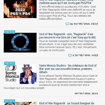
confirme aussi qu'il est cross-gen PS5/PS4
C'est officiel depuis quelques minutes : God
of War Ragnarök (titre non définitif je vous le
rappelle) ne sortira pas en 2021 et qu'il sera
cross-gen PS5 et PS4. Tous les détails de
cette officialisation.
02/06/2021, 19:17
15
God of War Ragnarök : non, "Ragnarök" n'est
pas encore le vrai titre (et c'est Sony qui le dit)
Tout le monde l'appelle God of War Ragnarök
et pourtant, il ne s'agit pas de son véritable
titre comme l'avoue Sony. Et c'est, forcément,
un peu la confusion.
31/05/2021, 12:53
1
Santa Monica Studios : les créateurs de God of
War sont sur une nouvelle licence, premiers
détails
Si on attend Santa Monica Studios pour God of
War Ragnarok, officiellement toujours prévu
pour 2021, on apprend de manière totalement
publique que le studio californien est à
l'ouvrage sur un nouveau projet.
20/01/2021, 15:11
God of War Ragnarök : un Sound Designer de