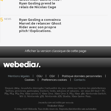
Ryan Gosling prend le
relais de Nicolas Cage
5
NEWS
Ryan Gosling a convaincu
Marvel de relancer Ghost
Rider avec son propre
pitch ! Explications.
Afficher la version classique de cette page
Mentions légales
|
CGU
|
CGV
|
Politique données personnelles
|
Cookies
|
Préférences cookies
|
Contacts
Depuis 2004, JeuxActu décrypte l'actualité du jeu vidéo sur toutes les plateformes.
Sorties, previews, gameplay, trailers, tests, astuces et soluces... on vous dit tout ! PC,
PS5, PS4, PS4 Pro, Xbox series X, Xbox One, Xbox One X, PS3, Xbox 360, Nintendo Switch,
Wii U, Nintendo 3DS, Nintendo 2DS, Stadia, Xbox Game Pass...
Jeuxactu.com est édité par
Webedia
Réalisation Vitalyn
© 2004-2026 Webedia. Tous droits réservés. Reproduction interdite sans autorisation.