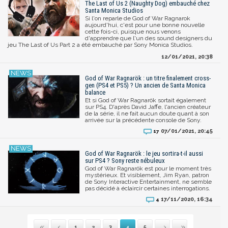
The Last of Us 2 (Naughty Dog) embauché chez
Santa Monica Studios
Si l'on reparle de God of War Ragnarok
aujourd'hui, c'est pour une bonne nouvelle
cette fois-ci, puisque nous venons
d'apprendre que l'un des sound designers du
jeu The Last of Us Part 2 a été embauché par Sony Monica Studios.
12/01/2021, 20:38
God of War Ragnarök : un titre finalement cross-
gen (PS4 et PS5) ? Un ancien de Santa Monica
balance
Et si God of War Ragnarök sortait également
sur PS4. D'après David Jaffe, l'ancien créateur
de la série, il ne fait aucun doute quant à son
arrivée sur la précédente console de Sony.
07/01/2021, 20:45
17
God of War Ragnarök : le jeu sortira-t-il aussi
sur PS4 ? Sony reste nébuleux
God of War Ragnarök est pour le moment très
mystérieux. Et visiblement, Jim Ryan, patron
de Sony Interactive Entertainment, ne semble
pas décidé à éclaircir certaines interrogations.
17/11/2020, 16:34
4
1
2
3
4
5
Première
Précédente
Suivante
Dernière