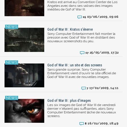
Kratos est arrivé au Convention Center de Los
Angeles avec dans ses valises des images
inédites de Gof of War III.
03/06/2009, 09:06
15
God of War III : Kratos s'énerve
Sony Computer Entertainment fait monter la
pression avec God of War III en distillant des
nouveaux screenshots du jeu.
25/05/2009, 17:32
17
God of War III : un site et des screens
Sans grande surprise, Sony Computer
Entertainment vient d'ouvrir le site officiel de
God of War III avec de nouvelles images.
17/02/2009, 14:11
7
God of War III : plus d'images
Les six images de God of War III de vendredi
dernier n'étaient pas suffisantes, alors Sony
Computer Entertainment lâche de nouveaux
screens.
16/02/2009, 18:49
8