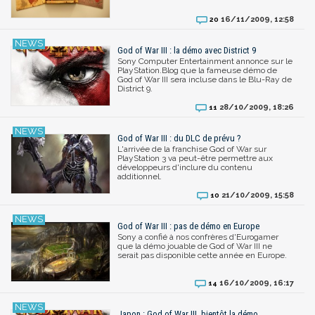
16/11/2009, 12:58
20
God of War III : la démo avec District 9
Sony Computer Entertainment annonce sur le
PlayStation.Blog que la fameuse démo de
God of War III sera incluse dans le Blu-Ray de
District 9.
28/10/2009, 18:26
11
God of War III : du DLC de prévu ?
L'arrivée de la franchise God of War sur
PlayStation 3 va peut-être permettre aux
développeurs d'inclure du contenu
additionnel.
21/10/2009, 15:58
10
God of War III : pas de démo en Europe
Sony a confié à nos confrères d'Eurogamer
que la démo jouable de God of War III ne
serait pas disponible cette année en Europe.
16/10/2009, 16:17
14
Japon : God of War III, bientôt la démo