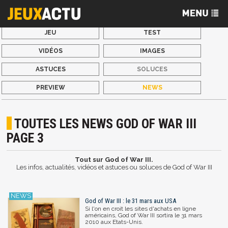
JEU
TEST
VIDÉOS
IMAGES
ASTUCES
SOLUCES
PREVIEW
NEWS
TOUTES LES NEWS GOD OF WAR III
PAGE 3
Tout sur God of War III.
Les infos, actualités, vidéos et astuces ou soluces de God of War III
God of War III : le 31 mars aux USA
Si l'on en croit les sites d'achats en ligne
américains, God of War III sortira le 31 mars
2010 aux Etats-Unis.