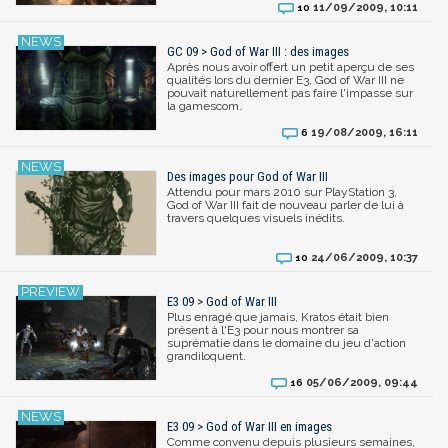
11/09/2009, 10:11
10
GC 09 > God of War III : des images
Après nous avoir offert un petit aperçu de ses
qualités lors du dernier E3, God of War III ne
pouvait naturellement pas faire l'impasse sur
la gamescom.
19/08/2009, 16:11
6
Des images pour God of War III
Attendu pour mars 2010 sur PlayStation 3,
God of War III fait de nouveau parler de lui à
travers quelques visuels inédits.
24/06/2009, 10:37
10
E3 09 > God of War III
Plus enragé que jamais, Kratos était bien
présent à l'E3 pour nous montrer sa
suprématie dans le domaine du jeu d'action
grandiloquent.
05/06/2009, 09:44
16
E3 09 > God of War III en images
Comme convenu depuis plusieurs semaines,