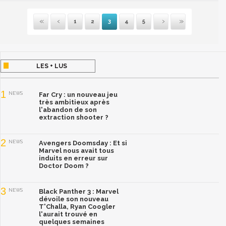
1
2
3
4
5
Première
Précédente
Suivante
Dernière
LES + LUS
1
NEWS
Far Cry : un nouveau jeu
très ambitieux après
l'abandon de son
extraction shooter ?
2
NEWS
Avengers Doomsday : Et si
Marvel nous avait tous
induits en erreur sur
Doctor Doom ?
3
NEWS
Black Panther 3 : Marvel
dévoile son nouveau
T'Challa, Ryan Coogler
l'aurait trouvé en
quelques semaines