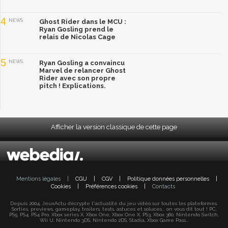
4
NEWS
Ghost Rider dans le MCU :
Ryan Gosling prend le
relais de Nicolas Cage
5
NEWS
Ryan Gosling a convaincu
Marvel de relancer Ghost
Rider avec son propre
pitch ! Explications.
Afficher la version classique de cette page
Mentions légales
|
CGU
|
CGV
|
Politique données personnelles
|
Cookies
|
Préférences cookies
|
Contacts
Depuis 2004, JeuxActu décrypte l'actualité du jeu vidéo sur toutes les plateformes.
Sorties, previews, gameplay, trailers, tests, astuces et soluces... on vous dit tout ! PC,
PS5, PS4, PS4 Pro, Xbox series X, Xbox One, Xbox One X, PS3, Xbox 360, Nintendo Switch,
Wii U, Nintendo 3DS, Nintendo 2DS, Stadia, Xbox Game Pass...