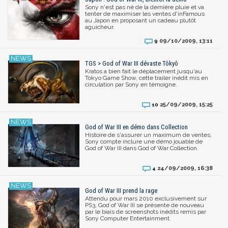
Sony n'est pas né de la dernière pluie et va
tenter de maximiser les ventes d'inFamous
au Japon en proposant un cadeau plutôt
aguicheur.
09/10/2009, 13:11
9
TGS > God of War III dévaste Tôkyô
Kratos a bien fait le déplacement jusqu'au
Tokyo Game Show, cette trailer inédit mis en
circulation par Sony en témoigne.
25/09/2009, 15:25
10
God of War III en démo dans Collection
Histoire de s'assurer un maximum de ventes,
Sony compte inclure une démo jouable de
God of War III dans God of War Collection.
24/09/2009, 16:38
4
God of War III prend la rage
Attendu pour mars 2010 exclusivement sur
PS3, God of War III se présente de nouveau
par le biais de screenshots inédits remis par
Sony Computer Entertainment.