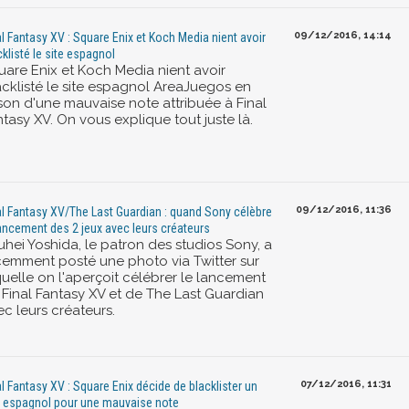
09/12/2016, 14:14
al Fantasy XV : Square Enix et Koch Media nient avoir
cklisté le site espagnol
uare Enix et Koch Media nient avoir
acklisté le site espagnol AreaJuegos en
ison d'une mauvaise note attribuée à Final
tasy XV. On vous explique tout juste là.
09/12/2016, 11:36
al Fantasy XV/The Last Guardian : quand Sony célèbre
lancement des 2 jeux avec leurs créateurs
uhei Yoshida, le patron des studios Sony, a
cemment posté une photo via Twitter sur
quelle on l'aperçoit célébrer le lancement
 Final Fantasy XV et de The Last Guardian
c leurs créateurs.
07/12/2016, 11:31
al Fantasy XV : Square Enix décide de blacklister un
e espagnol pour une mauvaise note