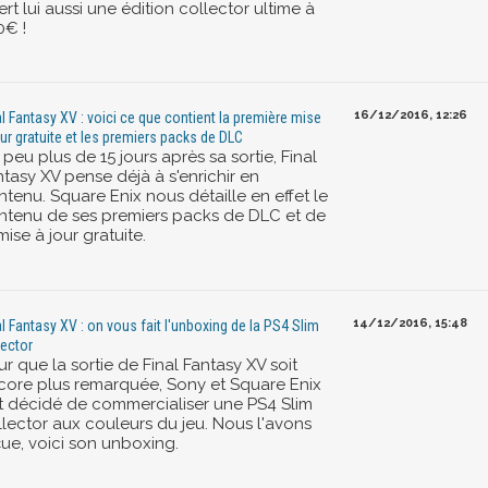
ert lui aussi une édition collector ultime à
0€ !
16/12/2016, 12:26
al Fantasy XV : voici ce que contient la première mise
our gratuite et les premiers packs de DLC
peu plus de 15 jours après sa sortie, Final
tasy XV pense déjà à s'enrichir en
tenu. Square Enix nous détaille en effet le
ntenu de ses premiers packs de DLC et de
mise à jour gratuite.
14/12/2016, 15:48
al Fantasy XV : on vous fait l'unboxing de la PS4 Slim
lector
r que la sortie de Final Fantasy XV soit
core plus remarquée, Sony et Square Enix
t décidé de commercialiser une PS4 Slim
llector aux couleurs du jeu. Nous l'avons
çue, voici son unboxing.