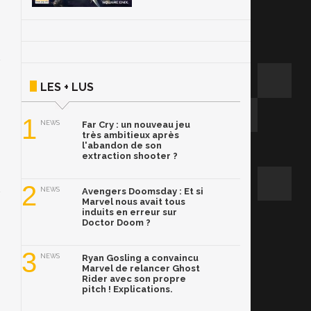
LES + LUS
1
NEWS
Far Cry : un nouveau jeu
très ambitieux après
l'abandon de son
extraction shooter ?
2
NEWS
Avengers Doomsday : Et si
Marvel nous avait tous
induits en erreur sur
Doctor Doom ?
3
NEWS
Ryan Gosling a convaincu
Marvel de relancer Ghost
Rider avec son propre
pitch ! Explications.