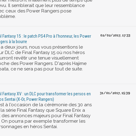
vrier mettront finalement plus de temps que
évu. Il semblerait que leur ressemblance
ec ceux des Power Rangers pose
oblème.
02/02/2017, 17:33
al Fantasy 15 : le patch PS4 Pro à l'honneur, les Power
gers à la bourre
y a deux jours, nous vous présentions le
tur DLC de Final Fantasy 15 où nos héros
urront revêtir une tenue visuellement
oche des Power Rangers. D'après Hajime
ata, ce ne sera pas pour tout de suite.
31/01/2017, 15:39
al Fantasy XV : un DLC pour transformer les persos en
os Sentai (X-Or, Power Rangers)
est à l'occasion de la cérémonie des 30 ans
la série Final Fantasy que Square Enix a
it des annonces majeurs pour Final Fantasy
. On pourra par exemple transformer les
rsonnages en héros Sentai.