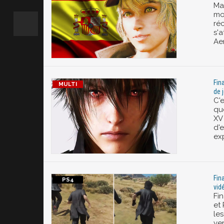
Ma
mo
ré
s'a
Aer
Fin
de 
C'e
qu
XV 
d'
exp
Fin
vid
Fin
et 
les
ve