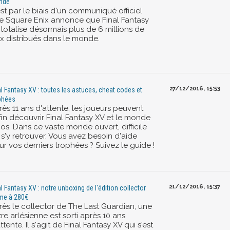
nde
st par le biais d'un communiqué officiel
e Square Enix annonce que Final Fantasy
 totalise désormais plus de 6 millions de
ux distribués dans le monde.
27/12/2016, 15:53
al Fantasy XV : toutes les astuces, cheat codes et
phées
ès 11 ans d'attente, les joueurs peuvent
fin découvrir Final Fantasy XV et le monde
os. Dans ce vaste monde ouvert, difficile
 s'y retrouver. Vous avez besoin d'aide
r vos derniers trophées ? Suivez le guide !
21/12/2016, 15:37
al Fantasy XV : notre unboxing de l'édition collector
ime à 280€
rès le collector de The Last Guardian, une
re arlésienne est sorti après 10 ans
ttente. Il s'agit de Final Fantasy XV qui s'est