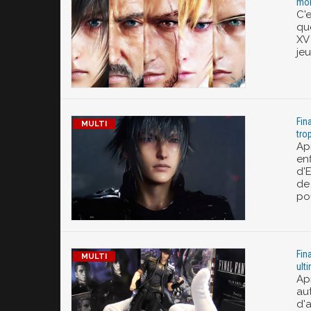
mo
C'e
qu
XV
je
Fin
tro
Apr
en
d'E
de
pou
Fin
ult
Ap
aut
d'a