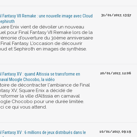
31/01/2017, 13:57
al Fantasy VII Remake : une nouvelle image avec Cloud
Sephiroth
uare Enix vient de dévoiler un nouveau
uel pour Final Fantasy VII Remake lors de la
rémonie d'ouverture du 30ème anniversaire
 Final Fantasy. L'occasion de découvrir
oud et Sephiroth en images de synthèse.
20/01/2017, 12:06
al Fantasy XV : quand Altissia se transforme en
naval Moogle Chocobo, la vidéo
stoire de décontracter l'ambiance de Final
ntasy XV, Square Enix a décidé de
nsformer la ville d’Altissia en carnaval
ogle Chocobo pour une durée limitée.
ci ce qui vous attend.
10/01/2017, 09:19
al Fantasy XV : 6 millions de jeux distribués dans le