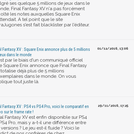
lgré ses quelque 5 millions de jeux dans le
nde, Final Fantasy XV n'a pas forcément
colté les notes auxquelles Square Enix
ttendait. A tel point que le site
aJugones s'est fait blacklister par l'éditeur.
01/12/2016, 13:06
al Fantasy XV : Square Enix annonce plus de 5 millions
jeux dans le monde
st par le biais d'un communiqué officiel
e Square Enix annonce que Final Fantasy
totalise déjà plus de 5 millions
exemplaires dans le monde. On vous
lique tout juste là.
29/11/2016, 17:25
al Fantasy XV : PS4 vs PS4 Pro, voici le comparatif en
éo sur le frame rate !
al Fantasy XV est enfin disponible sur PS4
PS4 Pro, mais y a-t-il une différence entre
 versions ? Le jeu est-il fluide ? Voici le
rdict de nos confrères de chez