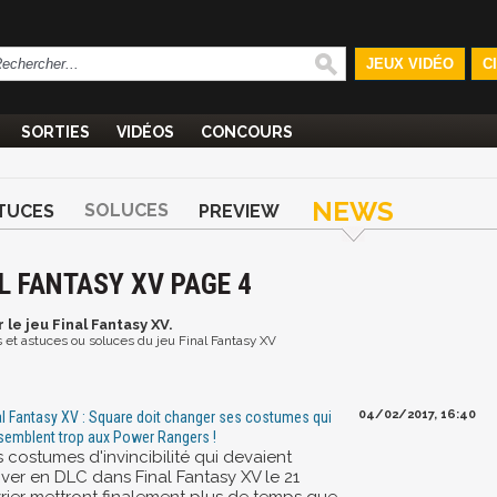
JEUX VIDÉO
C
SORTIES
VIDÉOS
CONCOURS
NEWS
SOLUCES
TUCES
PREVIEW
L FANTASY XV PAGE 4
 le jeu Final Fantasy XV.
os et astuces ou soluces du jeu Final Fantasy XV
04/02/2017, 16:40
al Fantasy XV : Square doit changer ses costumes qui
semblent trop aux Power Rangers !
 costumes d'invincibilité qui devaient
iver en DLC dans Final Fantasy XV le 21