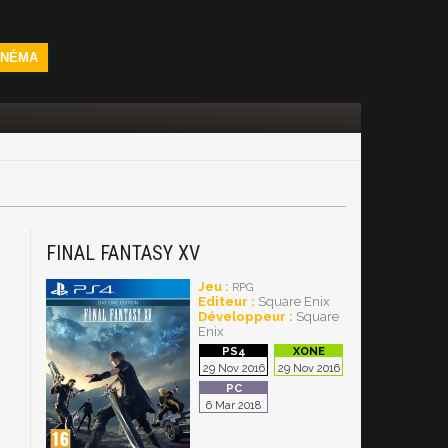
INÉMA
FINAL FANTASY XV
Jeu :
RPG
Editeur :
Square Enix
Développeur :
Square
Enix
29 Nov 2016
29 Nov 2016
6 Mar 2018