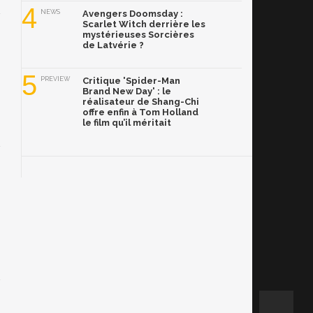
4
NEWS
Avengers Doomsday :
Scarlet Witch derrière les
mystérieuses Sorcières
de Latvérie ?
5
PREVIEW
Critique 'Spider-Man
Brand New Day' : le
réalisateur de Shang-Chi
offre enfin à Tom Holland
le film qu’il méritait