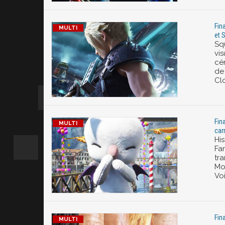
Fin
et 
Sq
vis
cé
de
Cl
Fin
car
Hi
Fa
tra
Mo
Voi
Fin