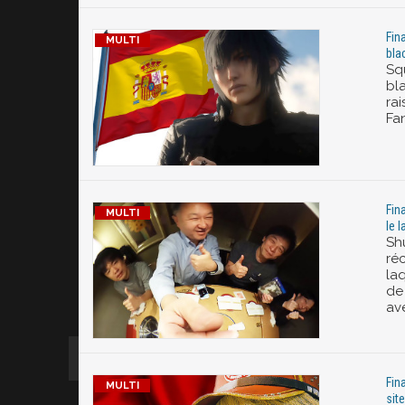
Fin
bla
Sq
bl
ra
Fan
Fin
le 
Sh
ré
la
de
ave
Fin
sit