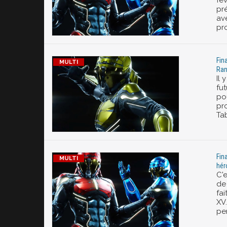
fé
pr
av
pr
Fin
Ran
Il 
fu
po
pr
Tab
Fin
hér
C'
de 
fa
XV
pe