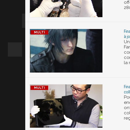
off
28
Fin
à j
Un 
Fan
con
co
la 
Fin
col
Pou
en
on
co
re