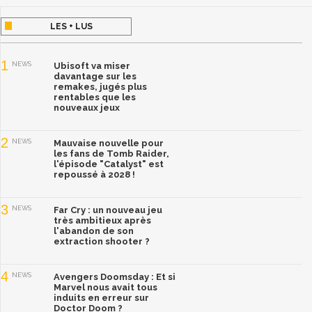
LES + LUS
1
NEWS
Ubisoft va miser
davantage sur les
remakes, jugés plus
rentables que les
nouveaux jeux
2
NEWS
Mauvaise nouvelle pour
les fans de Tomb Raider,
l'épisode "Catalyst" est
repoussé à 2028 !
3
NEWS
Far Cry : un nouveau jeu
très ambitieux après
l'abandon de son
extraction shooter ?
4
NEWS
Avengers Doomsday : Et si
Marvel nous avait tous
induits en erreur sur
Doctor Doom ?