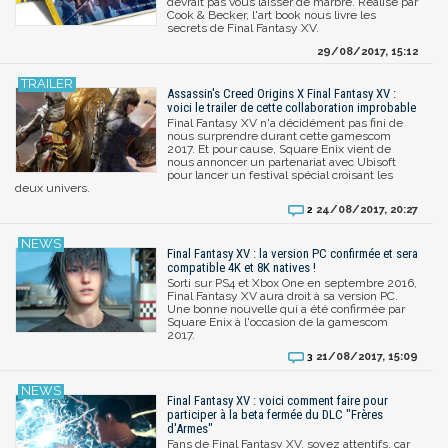
devrait pas vous laisser de marbre. Réalisé par
Cook & Becker, l'art book nous livre les
secrets de Final Fantasy XV.
29/08/2017, 15:12
Assassin's Creed Origins X Final Fantasy XV :
voici le trailer de cette collaboration improbable
Final Fantasy XV n'a décidément pas fini de
nous surprendre durant cette gamescom
2017. Et pour cause, Square Enix vient de
nous annoncer un partenariat avec Ubisoft
pour lancer un festival spécial croisant les
deux univers.
24/08/2017, 20:27
2
Final Fantasy XV : la version PC confirmée et sera
compatible 4K et 8K natives !
Sorti sur PS4 et Xbox One en septembre 2016,
Final Fantasy XV aura droit à sa version PC.
Une bonne nouvelle qui a été confirmée par
Square Enix à l'occasion de la gamescom
2017.
21/08/2017, 15:09
3
Final Fantasy XV : voici comment faire pour
participer à la beta fermée du DLC "Frères
d'Armes"
Fans de Final Fantasy XV, soyez attentifs, car