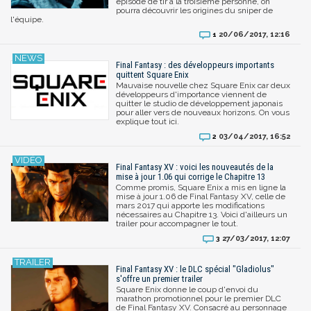
épisode de tir à la troisième personne, on
pourra découvrir les origines du sniper de
l'équipe.
20/06/2017, 12:16
1
Final Fantasy : des développeurs importants
quittent Square Enix
Mauvaise nouvelle chez Square Enix car deux
développeurs d'importance viennent de
quitter le studio de développement japonais
pour aller vers de nouveaux horizons. On vous
explique tout ici.
03/04/2017, 16:52
2
Final Fantasy XV : voici les nouveautés de la
mise à jour 1.06 qui corrige le Chapitre 13
Comme promis, Square Enix a mis en ligne la
mise à jour 1.06 de Final Fantasy XV, celle de
mars 2017 qui apporte les modifications
nécessaires au Chapitre 13. Voici d'ailleurs un
trailer pour accompagner le tout.
27/03/2017, 12:07
3
Final Fantasy XV : le DLC spécial "Gladiolus"
s'offre un premier trailer
Square Enix donne le coup d'envoi du
marathon promotionnel pour le premier DLC
de Final Fantasy XV. Consacré au personnage