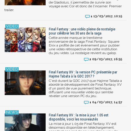
de Gladiolus, il permettra de suivre son
voyage avec Cor et donc de l'incarner. Premier
trailer.
13/03/2017, 10:15
1
Final Fantasy : une vidéo pleine de nostalgie
pour célébrer les 30 ans de la saga
Cette année marque le trentième
anniversaire de la saga Final Fantasy. Square
Enix a profité de cet évènement pour publier
une vidéo rétrospective de cette institution
du jeu vidéo. La nostalgie revient au galop.
09/03/2017, 16:55
2
Final Fantasy XV : la version PC présentée par
Hajime Tabata à la GDC 2017 ?
C'est durant la GDC 2017 que Hajime Tabata a
abordé le développement de Final Fantasy XV
d'un point de vue purement technique,
diffusant une nouvelle vidéo qui semble
révéler une version PC du jeu.
04/03/2017, 14:57
1
Final Fantasy XV : la mise à jour 1.05 est
disponible, voici les nouveautés
La mise à jour 1.05 de Final Fantasy XV est
désormais disponible en téléchargement,