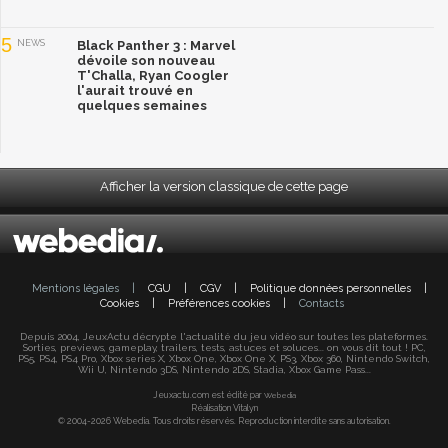
5
NEWS
Black Panther 3 : Marvel
dévoile son nouveau
T'Challa, Ryan Coogler
l'aurait trouvé en
quelques semaines
Afficher la version classique de cette page
Mentions légales
|
CGU
|
CGV
|
Politique données personnelles
|
Cookies
|
Préférences cookies
|
Contacts
Depuis 2004, JeuxActu décrypte l'actualité du jeu vidéo sur toutes les plateformes.
Sorties, previews, gameplay, trailers, tests, astuces et soluces... on vous dit tout ! PC,
PS5, PS4, PS4 Pro, Xbox series X, Xbox One, Xbox One X, PS3, Xbox 360, Nintendo Switch,
Wii U, Nintendo 3DS, Nintendo 2DS, Stadia, Xbox Game Pass...
Jeuxactu.com est édité par
Webedia
Réalisation Vitalyn
© 2004-2026 Webedia. Tous droits réservés. Reproduction interdite sans autorisation.