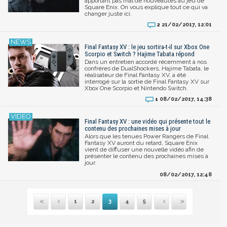
apportant pas mal de nouveautés au jeu de
Square Enix. On vous explique tout ce qui va
changer juste ici.
21/02/2017, 12:01
2
Final Fantasy XV : le jeu sortira-t-il sur Xbox One
Scorpio et Switch ? Hajime Tabata répond
Dans un entretien accordé récemment à nos
confrères de DualShockers, Hajime Tabata, le
réalisateur de Final Fantasy XV, a été
interrogé sur la sortie de Final Fantasy XV sur
Xbox One Scorpio et Nintendo Switch.
08/02/2017, 14:38
1
Final Fantasy XV : une vidéo qui présente tout le
contenu des prochaines mises à jour
Alors que les tenues Power Rangers de Final
Fantasy XV auront du retard, Square Enix
vient de diffuser une nouvelle vidéo afin de
présenter le contenu des prochaines mises à
jour.
08/02/2017, 12:48
1
2
3
4
5
Première
Précédente
Suivante
Dernière