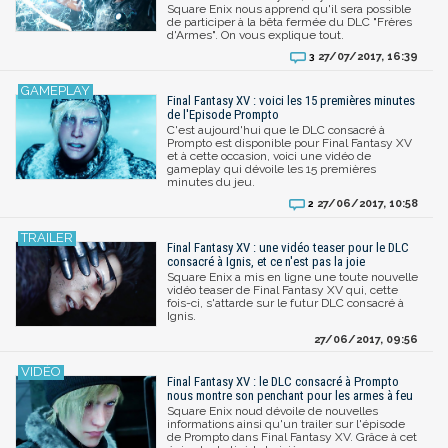
Square Enix nous apprend qu'il sera possible
de participer à la bêta fermée du DLC "Frères
d'Armes". On vous explique tout.
27/07/2017, 16:39
3
Final Fantasy XV : voici les 15 premières minutes
de l'Episode Prompto
C'est aujourd'hui que le DLC consacré à
Prompto est disponible pour Final Fantasy XV
et à cette occasion, voici une vidéo de
gameplay qui dévoile les 15 premières
minutes du jeu.
27/06/2017, 10:58
2
Final Fantasy XV : une vidéo teaser pour le DLC
consacré à Ignis, et ce n'est pas la joie
Square Enix a mis en ligne une toute nouvelle
vidéo teaser de Final Fantasy XV qui, cette
fois-ci, s'attarde sur le futur DLC consacré à
Ignis.
27/06/2017, 09:56
Final Fantasy XV : le DLC consacré à Prompto
nous montre son penchant pour les armes à feu
Square Enix noud dévoile de nouvelles
informations ainsi qu'un trailer sur l'épisode
de Prompto dans Final Fantasy XV. Grâce à cet