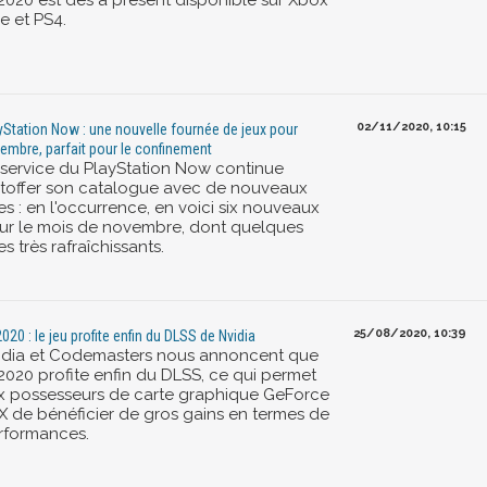
 2020 est dès à présent disponible sur Xbox
e et PS4.
02/11/2020, 10:15
yStation Now : une nouvelle fournée de jeux pour
embre, parfait pour le confinement
 service du PlayStation Now continue
étoffer son catalogue avec de nouveaux
res : en l'occurrence, en voici six nouveaux
ur le mois de novembre, dont quelques
res très rafraîchissants.
25/08/2020, 10:39
2020 : le jeu profite enfin du DLSS de Nvidia
idia et Codemasters nous annoncent que
 2020 profite enfin du DLSS, ce qui permet
x possesseurs de carte graphique GeForce
X de bénéficier de gros gains en termes de
rformances.