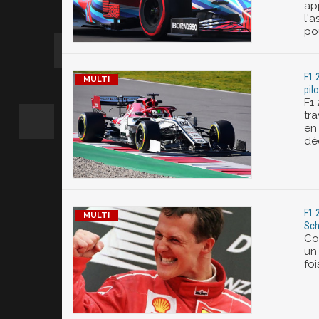
ap
l'a
po
F1 
pil
F1 
tr
en
dé
F1 
Sch
Co
un
foi