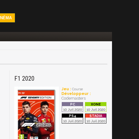
INÉMA
F1 2020
Jeu :
Course
Développeur :
Codemasters
10 Juil 2020
10 Juil 2020
10 Juil 2020
10 Juil 2020