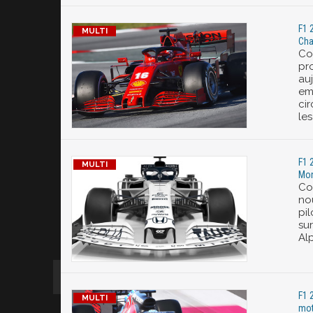
F1 
Cha
Co
pr
au
em
ci
les
F1 
Mo
Co
no
pi
su
Alp
F1 
mot