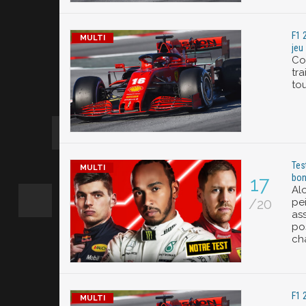
F1 
jeu
Co
tra
tou
Tes
bon
17
Al
/20
pe
as
pos
ch
F1 