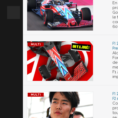
En 
pr
Go
le
co
60
F1 
Pre
Al
Fo
de
me
F1
im
F1 
F2 
Co
pr
tou
se