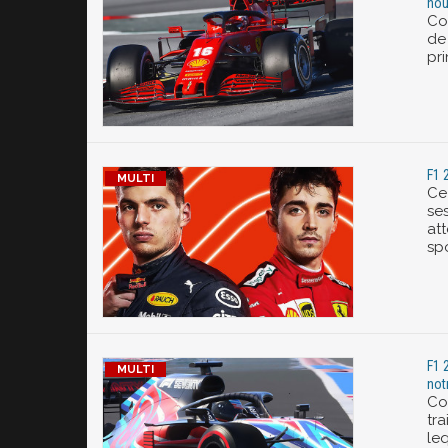
nou
Co
de
pr
F1 
Ce
ses
att
sp
F1 
not
Co
tr
le