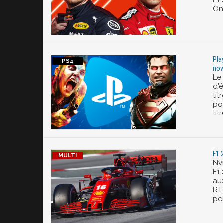
F1
On
Pla
nov
Le
d'
tit
po
tit
F1 
Nv
F1
au
RT
pe