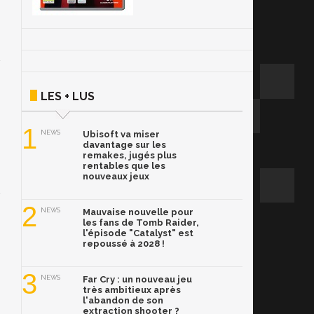
LES + LUS
1
NEWS
Ubisoft va miser
davantage sur les
remakes, jugés plus
rentables que les
nouveaux jeux
2
NEWS
Mauvaise nouvelle pour
les fans de Tomb Raider,
l'épisode "Catalyst" est
repoussé à 2028 !
3
NEWS
Far Cry : un nouveau jeu
très ambitieux après
l'abandon de son
extraction shooter ?