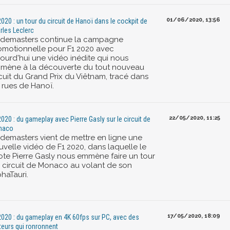
01/06/2020, 13:56
2020 : un tour du circuit de Hanoï dans le cockpit de
rles Leclerc
demasters continue la campagne
omotionnelle pour F1 2020 avec
jourd'hui une vidéo inédite qui nous
mène à la découverte du tout nouveau
rcuit du Grand Prix du Viêtnam, tracé dans
 rues de Hanoï.
22/05/2020, 11:25
2020 : du gameplay avec Pierre Gasly sur le circuit de
naco
demasters vient de mettre en ligne une
uvelle vidéo de F1 2020, dans laquelle le
lote Pierre Gasly nous emmène faire un tour
r circuit de Monaco au volant de son
haTauri.
17/05/2020, 18:09
2020 : du gameplay en 4K 60fps sur PC, avec des
eurs qui ronronnent