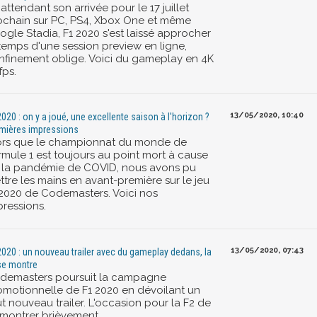
attendant son arrivée pour le 17 juillet
ochain sur PC, PS4, Xbox One et même
ogle Stadia, F1 2020 s'est laissé approcher
 temps d'une session preview en ligne,
nfinement oblige. Voici du gameplay en 4K
fps.
13/05/2020, 10:40
2020 : on y a joué, une excellente saison à l'horizon ?
mières impressions
ors que le championnat du monde de
rmule 1 est toujours au point mort à cause
 la pandémie de COVID, nous avons pu
ttre les mains en avant-première sur le jeu
 2020 de Codemasters. Voici nos
pressions.
13/05/2020, 07:43
2020 : un nouveau trailer avec du gameplay dedans, la
se montre
demasters poursuit la campagne
omotionnelle de F1 2020 en dévoilant un
t nouveau trailer. L'occasion pour la F2 de
 montrer brièvement.