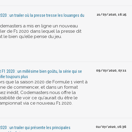
21/07/2020, 16:25
2020 : un trailer où la presse tresse les louanges du
demasters a mis en ligne un nouveau
iler de F1 2020 dans lequel la presse dit
t le bien qu'elle pense du jeu.
09/07/2020, 07:11
t F1 2020 : un millésime bien goûtu, la série qui se
ifie toujours plus
ors que la saison 2020 de Formule 1 vient à
ine de commencer, et dans un format
sez inédit, Codemasters nous offre la
sibilité de voir ce qu'aurait du être le
ampionnat via ce nouveau F1 2020.
02/07/2020, 16:36
2020 : un trailer qui présente les principales