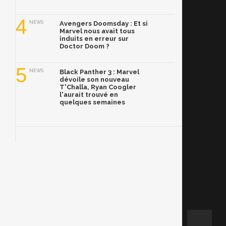
4
NEWS
Avengers Doomsday : Et si
Marvel nous avait tous
induits en erreur sur
Doctor Doom ?
5
NEWS
Black Panther 3 : Marvel
dévoile son nouveau
T'Challa, Ryan Coogler
l'aurait trouvé en
quelques semaines