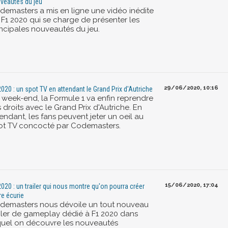
veautés du jeu
demasters a mis en ligne une vidéo inédite
 F1 2020 qui se charge de présenter les
incipales nouveautés du jeu.
29/06/2020, 10:16
2020 : un spot TV en attendant le Grand Prix d'Autriche
 week-end, la Formule 1 va enfin reprendre
 droits avec le Grand Prix d'Autriche. En
endant, les fans peuvent jeter un oeil au
ot TV concocté par Codemasters.
15/06/2020, 17:04
2020 : un trailer qui nous montre qu'on pourra créer
re écurie
demasters nous dévoile un tout nouveau
ailer de gameplay dédié à F1 2020 dans
quel on découvre les nouveautés