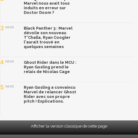
Marvel nous avait tous
induits en erreur sur
Doctor Doom ?
3
NEWS
Black Panther 3 : Marvel
dévoile son nouveau
T'Challa, Ryan Coogler
l'aurait trouvé en
quelques semaines
4
NEWS
Ghost Rider dans le MCU :
Ryan Gosling prend le
relais de Nicolas Cage
5
NEWS
Ryan Gosling a convaincu
Marvel de relancer Ghost
Rider avec son propre
pitch ! Explications.
Afficher la version classique de cette page