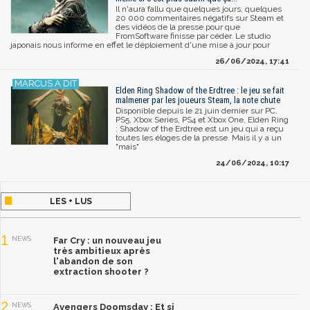
Il n'aura fallu que quelques jours, quelques
20 000 commentaires négatifs sur Steam et
des vidéos de la presse pour que
FromSoftware finisse par céder. Le studio
japonais nous informe en effet le déploiement d'une mise à jour pour
26/06/2024, 17:41
Elden Ring Shadow of the Erdtree : le jeu se fait
malmener par les joueurs Steam, la note chute
Disponible depuis le 21 juin dernier sur PC,
PS5, Xbox Series, PS4 et Xbox One, Elden Ring
: Shadow of the Erdtree est un jeu qui a reçu
toutes les éloges de la presse. Mais il y a un
"mais"
24/06/2024, 10:17
LES + LUS
1
NEWS
Far Cry : un nouveau jeu
très ambitieux après
l'abandon de son
extraction shooter ?
2
NEWS
Avengers Doomsday : Et si