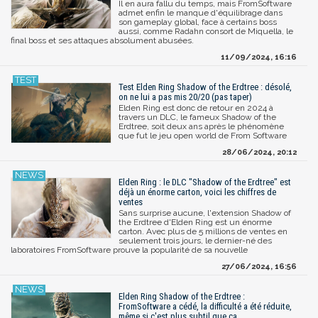
Il en aura fallu du temps, mais FromSoftware
admet enfin le manque d'équilibrage dans
son gameplay global, face à certains boss
aussi, comme Radahn consort de Miquella, le
final boss et ses attaques absolument abusées.
11/09/2024, 16:16
Test Elden Ring Shadow of the Erdtree : désolé,
on ne lui a pas mis 20/20 (pas taper)
Elden Ring est donc de retour en 2024 à
travers un DLC, le fameux Shadow of the
Erdtree, soit deux ans après le phénomène
que fut le jeu open world de From Software
28/06/2024, 20:12
Elden Ring : le DLC "Shadow of the Erdtree" est
déjà un énorme carton, voici les chiffres de
ventes
Sans surprise aucune, l'extension Shadow of
the Erdtree d'Elden Ring est un énorme
carton. Avec plus de 5 millions de ventes en
seulement trois jours, le dernier-né des
laboratoires FromSoftware prouve la popularité de sa nouvelle
27/06/2024, 16:56
Elden Ring Shadow of the Erdtree :
FromSoftware a cédé, la difficulté a été réduite,
même si c'est plus subtil que ça...