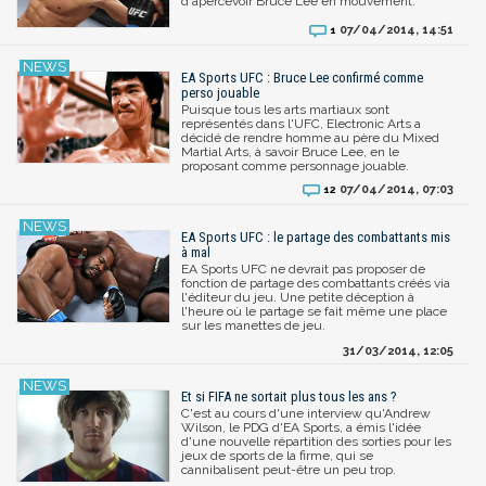
d'apercevoir Bruce Lee en mouvement.
07/04/2014, 14:51
1
EA Sports UFC : Bruce Lee confirmé comme
perso jouable
Puisque tous les arts martiaux sont
représentés dans l'UFC, Electronic Arts a
décidé de rendre homme au père du Mixed
Martial Arts, à savoir Bruce Lee, en le
proposant comme personnage jouable.
07/04/2014, 07:03
12
EA Sports UFC : le partage des combattants mis
à mal
EA Sports UFC ne devrait pas proposer de
fonction de partage des combattants créés via
l'éditeur du jeu. Une petite déception à
l'heure où le partage se fait même une place
sur les manettes de jeu.
31/03/2014, 12:05
Et si FIFA ne sortait plus tous les ans ?
C'est au cours d'une interview qu'Andrew
Wilson, le PDG d'EA Sports, a émis l'idée
d'une nouvelle répartition des sorties pour les
jeux de sports de la firme, qui se
cannibalisent peut-être un peu trop.