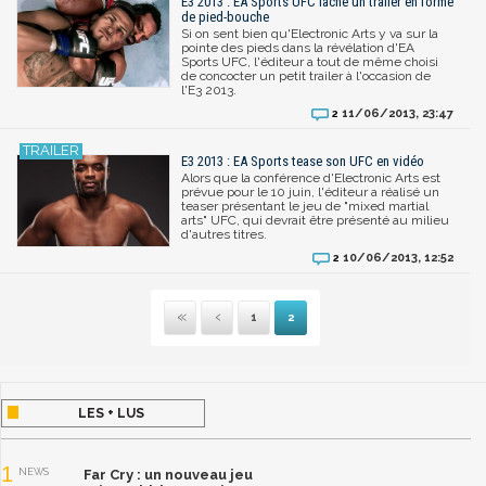
E3 2013 : EA Sports UFC lâche un trailer en forme
de pied-bouche
Si on sent bien qu'Electronic Arts y va sur la
pointe des pieds dans la révélation d'EA
Sports UFC, l'éditeur a tout de même choisi
de concocter un petit trailer à l'occasion de
l'E3 2013.
11/06/2013, 23:47
2
E3 2013 : EA Sports tease son UFC en vidéo
Alors que la conférence d'Electronic Arts est
prévue pour le 10 juin, l'éditeur a réalisé un
teaser présentant le jeu de "mixed martial
arts" UFC, qui devrait être présenté au milieu
d'autres titres.
10/06/2013, 12:52
2
1
2
Première
Précédente
LES + LUS
1
NEWS
Far Cry : un nouveau jeu