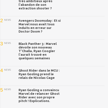
très ambitieux après
l'abandon de son
extraction shooter ?
2
NEWS
Avengers Doomsday : Et si
Marvel nous avait tous
induits en erreur sur
Doctor Doom ?
3
NEWS
Black Panther 3 : Marvel
dévoile son nouveau
T'Challa, Ryan Coogler
l'aurait trouvé en
quelques semaines
4
NEWS
Ghost Rider dans le MCU :
Ryan Gosling prend le
relais de Nicolas Cage
5
NEWS
Ryan Gosling a convaincu
Marvel de relancer Ghost
Rider avec son propre
pitch ! Explications.