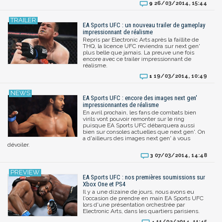
26/03/2014, 15:44
9
EA Sports UFC : un nouveau trailer de gameplay
impressionnant de réalisme
Repris par Electronic Arts après la faillite de
THQ, la licence UFC reviendra sur next gen'
plus belle que jamais. La preuve une fois
encore avec ce trailer impressionnant de
réalisme.
19/03/2014, 10:49
1
EA Sports UFC : encore des images next gen'
impressionnantes de réalisme
En avril prochain, les fans de combats bien
virils vont pouvoir remonter sur le ring
puisque EA Sports UFC débarquera aussi
bien sur consoles actuelles que next gen'. On
a d'ailleurs des images next gen' à vous
dévoiler.
07/03/2014, 14:48
3
EA Sports UFC : nos premières soumissions sur
Xbox One et PS4
Il y a une dizaine de jours, nous avons eu
l'occasion de prendre en main EA Sports UFC
lors d'une présentation orchestrée par
Electronic Arts, dans les quartiers parisiens.
11/02/2014, 11:45
4