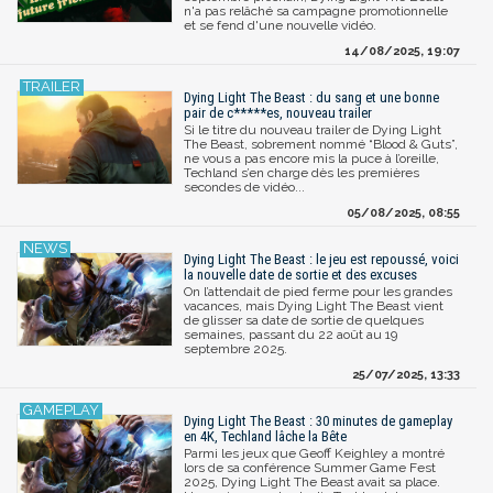
n'a pas relâché sa campagne promotionnelle
et se fend d'une nouvelle vidéo.
14/08/2025, 19:07
Dying Light The Beast : du sang et une bonne
pair de c*****es, nouveau trailer
Si le titre du nouveau trailer de Dying Light
The Beast, sobrement nommé “Blood & Guts”,
ne vous a pas encore mis la puce à l’oreille,
Techland s’en charge dès les premières
secondes de vidéo...
05/08/2025, 08:55
Dying Light The Beast : le jeu est repoussé, voici
la nouvelle date de sortie et des excuses
On l’attendait de pied ferme pour les grandes
vacances, mais Dying Light The Beast vient
de glisser sa date de sortie de quelques
semaines, passant du 22 août au 19
septembre 2025.
25/07/2025, 13:33
Dying Light The Beast : 30 minutes de gameplay
en 4K, Techland lâche la Bête
Parmi les jeux que Geoff Keighley a montré
lors de sa conférence Summer Game Fest
2025, Dying Light The Beast avait sa place.