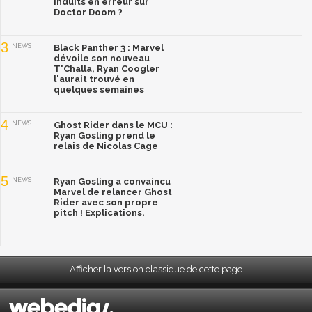
induits en erreur sur
Doctor Doom ?
3
NEWS
Black Panther 3 : Marvel
dévoile son nouveau
T'Challa, Ryan Coogler
l'aurait trouvé en
quelques semaines
4
NEWS
Ghost Rider dans le MCU :
Ryan Gosling prend le
relais de Nicolas Cage
5
NEWS
Ryan Gosling a convaincu
Marvel de relancer Ghost
Rider avec son propre
pitch ! Explications.
Afficher la version classique de cette page