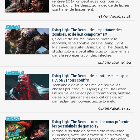
rentrée 2025, on peut aussi compter sur
Dying Light The Beast, qui a décidé de lâcher
son trailer de lancement.
18/09/2025, 17:28
Dying Light The Beast : de l'importance des
zombies, et de leur comportement
Ça coule de source, mais on préfère le
rappeler, sans zombie, pas de Dying Light.
Mais avec sa suite, Dying Light The Beast, le
studio polonais veut aller plus loin que jamais
dans la représentation des infectés.
11/09/2025, 19:02
Dying Light The Beast : de la torture et les spec
PC, on va tous souffrir
Techland a dévoilé pas mal de nouvelles
choses pour son jeu Dying Light: The Beast.
De nouvelles vidéos pour commencer, histoire
de se plonger dans les explications de son
gameplay, les nouveautés, le lore etc.
02/09/2025, 17:47
Dying Light The Beast : un castor nous présente
les possibilités de gameplay
Même si sa date de sortie a été repoussée
d'un mois, avec une arrivée sur les étals le 19
septembre prochain, Dying Light The Beast