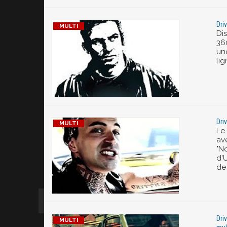
Dri
Dis
360
un
lig
Dri
Le
av
"N
d'U
de
Dri