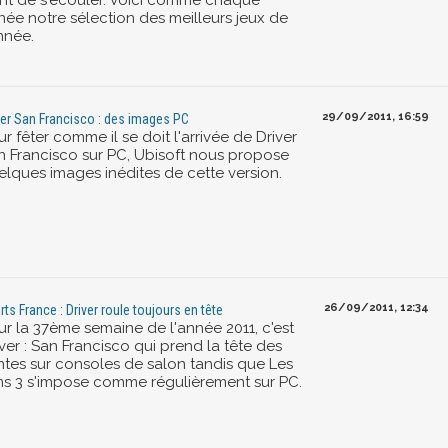
ent de s'écouler. Voici comme chaque
née notre sélection des meilleurs jeux de
nnée.
29/09/2011, 16:59
ver San Francisco : des images PC
r fêter comme il se doit l'arrivée de Driver
n Francisco sur PC, Ubisoft nous propose
elques images inédites de cette version.
26/09/2011, 12:34
rts France : Driver roule toujours en tête
ur la 37ème semaine de l'année 2011, c'est
ver : San Francisco qui prend la tête des
ntes sur consoles de salon tandis que Les
ms 3 s'impose comme régulièrement sur PC.