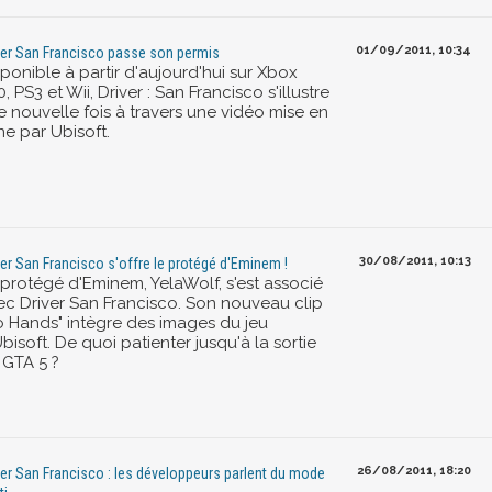
01/09/2011, 10:34
ver San Francisco passe son permis
ponible à partir d'aujourd'hui sur Xbox
, PS3 et Wii, Driver : San Francisco s'illustre
e nouvelle fois à travers une vidéo mise en
ne par Ubisoft.
30/08/2011, 10:13
ver San Francisco s'offre le protégé d'Eminem !
 protégé d'Eminem, YelaWolf, s'est associé
ec Driver San Francisco. Son nouveau clip
o Hands" intègre des images du jeu
bisoft. De quoi patienter jusqu'à la sortie
 GTA 5 ?
26/08/2011, 18:20
ver San Francisco : les développeurs parlent du mode