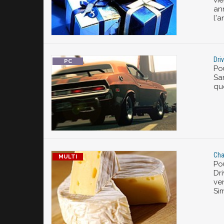
vi
an
l'a
Dri
Pou
Sa
qu
Cha
Po
Dri
ve
Si