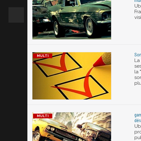
mul
Ub
Fr
vi
Son
La
se
la
so
plu
gam
dér
Ub
pr
pu