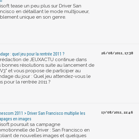
ti
isoft tease un peu plus sur Driver San
ancisco en détaillant le mode multijoueur,
siblement unique en son genre.
26/08/2011, 17:38
dage : quel jeu pour la rentrée 2011 ?
 rédaction de JEUXACTU continue dans
s bonnes résolutions suite au lancement de
 "V3" et vous propose de participer au
ndage du jour : Quel jeu attendez-vous le
s pour la rentrée 2011 ?
17/08/2011, 22:46
escom 2011 > Driver San Francisco multiplie les
apages en images
isoft poursuit sa campagne
omotionnelle de Driver : San Francisco en
bliant de nouvelles images et quelques