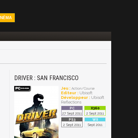
INÉMA
DRIVER : SAN FRANCISCO
Jeu :
Action/Course
Editeur :
Ubisoft
Développeur :
Ubisoft
Reflections
27 Sept 2011
2 Sept 2011
2 Sept 2011
Sept 2011