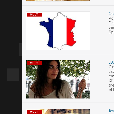
Cha
Po
Dri
ve
Sp
JEU
C'e
JE
em
XP
th
et 
Tes