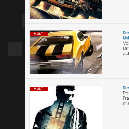
Dri
Mol
Voi
Dr
ac
Dri
Pou
Fr
mi