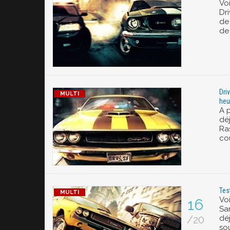
Voi
Dri
de
de
Dri
heu
A p
dé
Ra
cou
Tes
Voi
16
Sa
/20
déj
sou