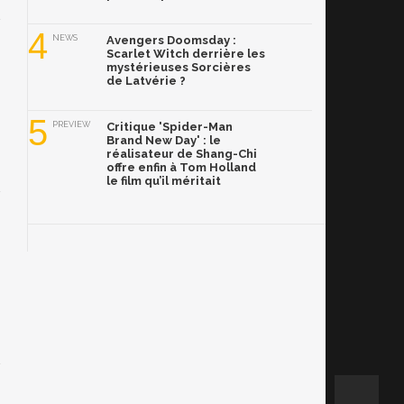
4
NEWS
Avengers Doomsday :
Scarlet Witch derrière les
mystérieuses Sorcières
de Latvérie ?
5
PREVIEW
Critique 'Spider-Man
Brand New Day' : le
réalisateur de Shang-Chi
offre enfin à Tom Holland
le film qu’il méritait