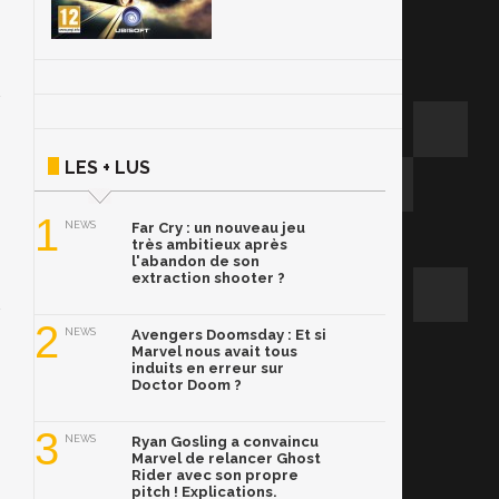
LES + LUS
1
NEWS
Far Cry : un nouveau jeu
très ambitieux après
l'abandon de son
extraction shooter ?
2
NEWS
Avengers Doomsday : Et si
Marvel nous avait tous
induits en erreur sur
Doctor Doom ?
3
NEWS
Ryan Gosling a convaincu
Marvel de relancer Ghost
Rider avec son propre
pitch ! Explications.