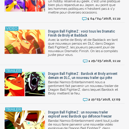
un hobby réservé au geek, c'est une pratique
bien plus répandue au Japon, au point que
les hommes politiques n'hésitent pas à s'y
mettre pour diverses occasions.
04/04/2018, 11:22
5
Dragon Ball FighterZ : voici tous les Dramatic
Finish de Broly et Baddack
Avec la sortie de Broly et de Baddack en tant
que nouveaux persos en DLC dans Dragon
Ball FighterZ, les joueurs peuvent jouir de
nouveaux Dramatic Finish. On les a compilés
juste pour vous.
29/03/2018, 11:22
1
Dragon Ball FighterZ : Bardock et Broly arrivent
demain en DLC, un nouveau trailer qui pète
Bandai Namco Entertainment nous a
gentiment fait parvenir un nouveau trailer de
Dragon Ball FighterZ, dans lequel Bardock et
Broly mettent le feu.
27/03/2018, 17:09
2
Dragon Ball FighterZ : un nouveau trailer
explosif avec Bardock qui défonce Freezer
Bandai Namco Entertainment vient tout juste
de nous faire parvenir une nouvelle vidéo
explosive de Dragon Ball FighterZ, dans