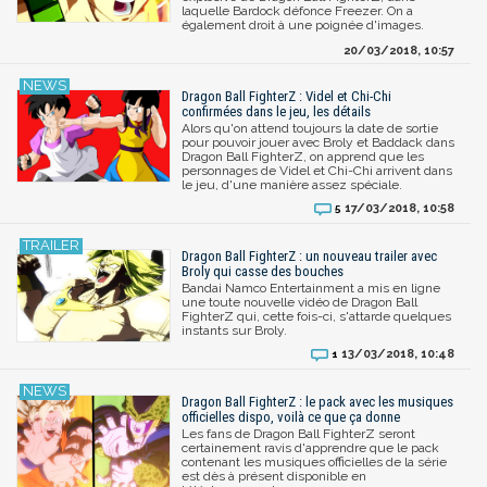
laquelle Bardock défonce Freezer. On a
également droit à une poignée d'images.
20/03/2018, 10:57
Dragon Ball FighterZ : Videl et Chi-Chi
confirmées dans le jeu, les détails
Alors qu'on attend toujours la date de sortie
pour pouvoir jouer avec Broly et Baddack dans
Dragon Ball FighterZ, on apprend que les
personnages de Videl et Chi-Chi arrivent dans
le jeu, d'une manière assez spéciale.
17/03/2018, 10:58
5
Dragon Ball FighterZ : un nouveau trailer avec
Broly qui casse des bouches
Bandai Namco Entertainment a mis en ligne
une toute nouvelle vidéo de Dragon Ball
FighterZ qui, cette fois-ci, s'attarde quelques
instants sur Broly.
13/03/2018, 10:48
1
Dragon Ball FighterZ : le pack avec les musiques
officielles dispo, voilà ce que ça donne
Les fans de Dragon Ball FighterZ seront
certainement ravis d'apprendre que le pack
contenant les musiques officielles de la série
est dès à présent disponible en