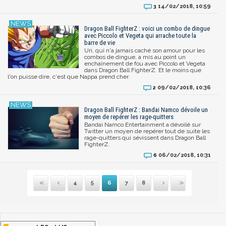
14/02/2018, 10:59
3
Dragon Ball FighterZ : voici un combo de dingue
avec Piccolo et Vegeta qui arrache toute la
barre de vie
Uri, qui n'a jamais caché son amour pour les
combos de dingue, a mis au point un
enchaînement de fou avec Piccolo et Vegeta
dans Dragon Ball FighterZ. Et le moins que
l'on puisse dire, c'est que Nappa prend cher.
09/02/2018, 10:36
2
Dragon Ball FighterZ : Bandai Namco dévoile un
moyen de repérer les rage-quitters
Bandai Namco Entertainment a dévoilé sur
Twitter un moyen de repérer tout de suite les
rage-quitters qui sévissent dans Dragon Ball
FighterZ.
06/02/2018, 10:31
6
4
5
6
7
8
Première
Précédente
Suivante
Dernière