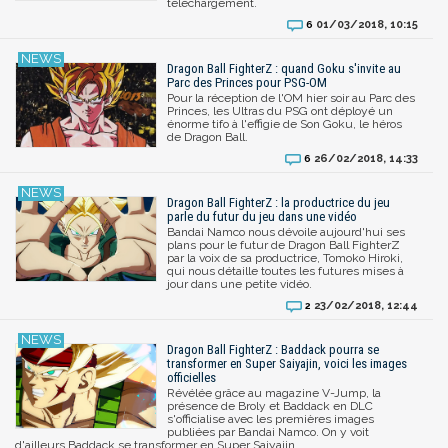
téléchargement.
01/03/2018, 10:15
6
Dragon Ball FighterZ : quand Goku s'invite au
Parc des Princes pour PSG-OM
Pour la réception de l'OM hier soir au Parc des
Princes, les Ultras du PSG ont déployé un
énorme tifo à l'effigie de Son Goku, le héros
de Dragon Ball.
26/02/2018, 14:33
6
Dragon Ball FighterZ : la productrice du jeu
parle du futur du jeu dans une vidéo
Bandai Namco nous dévoile aujourd'hui ses
plans pour le futur de Dragon Ball FighterZ
par la voix de sa productrice, Tomoko Hiroki,
qui nous détaille toutes les futures mises à
jour dans une petite vidéo.
23/02/2018, 12:44
2
Dragon Ball FighterZ : Baddack pourra se
transformer en Super Saiyajin, voici les images
officielles
Révélée grâce au magazine V-Jump, la
présence de Broly et Baddack en DLC
s'officialise avec les premières images
publiées par Bandai Namco. On y voit
d'ailleurs Baddack se transformer en Super Saiyajin.