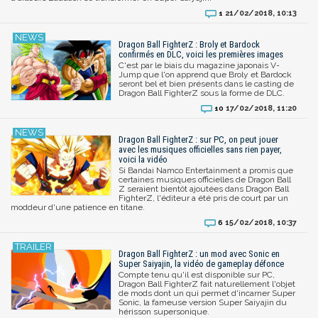
21/02/2018, 10:13
1
Dragon Ball FighterZ : Broly et Bardock
confirmés en DLC, voici les premières images
C'est par le biais du magazine japonais V-
Jump que l'on apprend que Broly et Bardock
seront bel et bien présents dans le casting de
Dragon Ball FighterZ sous la forme de DLC.
17/02/2018, 11:20
10
Dragon Ball FighterZ : sur PC, on peut jouer
avec les musiques officielles sans rien payer,
voici la vidéo
Si Bandai Namco Entertainment a promis que
certaines musiques officielles de Dragon Ball
Z seraient bientôt ajoutées dans Dragon Ball
FighterZ, l'éditeur a été pris de court par un
moddeur d'une patience en titane.
15/02/2018, 10:37
6
Dragon Ball FighterZ : un mod avec Sonic en
Super Saiyajin, la vidéo de gameplay défonce
Compte tenu qu'il est disponible sur PC,
Dragon Ball FighterZ fait naturellement l'objet
de mods dont un qui permet d'incarner Super
Sonic, la fameuse version Super Saiyajin du
hérisson supersonique.