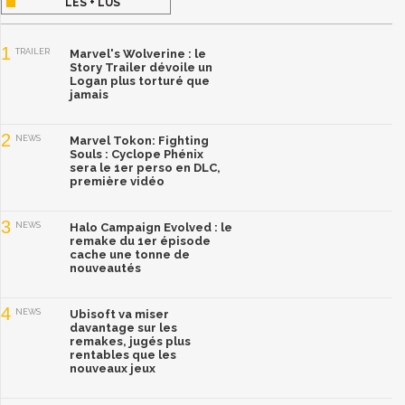
LES + LUS
1
TRAILER
Marvel's Wolverine : le
Story Trailer dévoile un
Logan plus torturé que
jamais
2
NEWS
Marvel Tokon: Fighting
Souls : Cyclope Phénix
sera le 1er perso en DLC,
première vidéo
3
NEWS
Halo Campaign Evolved : le
remake du 1er épisode
cache une tonne de
nouveautés
4
NEWS
Ubisoft va miser
davantage sur les
remakes, jugés plus
rentables que les
nouveaux jeux