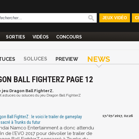
JEUX VIDÉO
C
SORTIES
VIDÉOS
CONCOURS
NEWS
SOLUCES
TUCES
PREVIEW
GON BALL FIGHTERZ PAGE 12
e jeu Dragon Ball FighterZ.
 et astuces ou soluces du jeu Dragon Ball FighterZ
17/07/2017, 02:26
gon Ball FighterZ : le voici le trailer de gameplay
sacré à Trunks du futur
ndai Namco Entertainment a donc attendu
fin de l'EVO 2017 pour dévoiler le trailer de