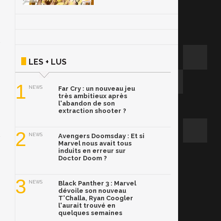
LES + LUS
1
NEWS
Far Cry : un nouveau jeu
très ambitieux après
l'abandon de son
extraction shooter ?
2
NEWS
Avengers Doomsday : Et si
Marvel nous avait tous
induits en erreur sur
Doctor Doom ?
3
NEWS
Black Panther 3 : Marvel
dévoile son nouveau
T'Challa, Ryan Coogler
l'aurait trouvé en
quelques semaines