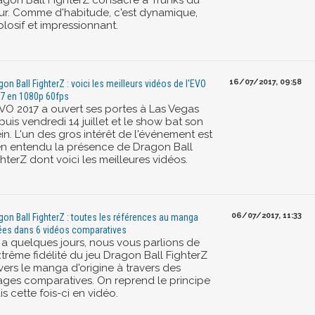
agon Ball FighterZ consacré à Trunks du
tur. Comme d'habitude, c'est dynamique,
losif et impressionnant.
16/07/2017, 09:58
gon Ball FighterZ : voici les meilleurs vidéos de l'EVO
7 en 1080p 60fps
EVO 2017 a ouvert ses portes à Las Vegas
uis vendredi 14 juillet et le show bat son
in. L'un des gros intérêt de l'événement est
en entendu la présence de Dragon Ball
hterZ dont voici les meilleures vidéos.
06/07/2017, 11:33
gon Ball FighterZ : toutes les références au manga
tées dans 6 vidéos comparatives
y a quelques jours, nous vous parlions de
xtrême fidélité du jeu Dragon Ball FighterZ
vers le manga d'origine à travers des
ages comparatives. On reprend le principe
s cette fois-ci en vidéo.