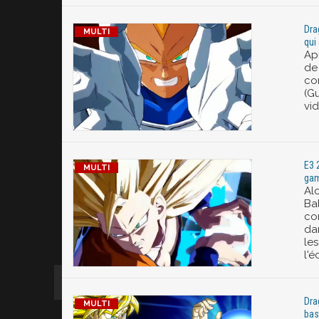
Dra
qui
Apr
de
co
(G
vi
E3 2
gam
Al
Bal
co
da
les
l'éc
Dra
bas