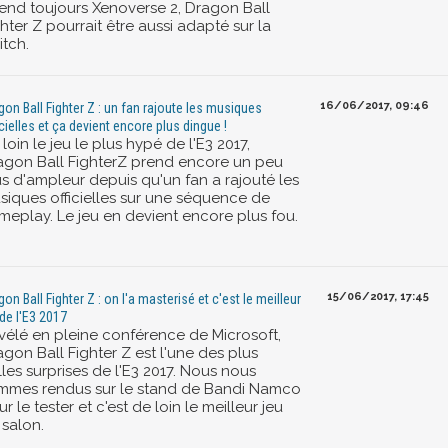
tend toujours Xenoverse 2, Dragon Ball
hter Z pourrait être aussi adapté sur la
itch.
16/06/2017, 09:46
gon Ball Fighter Z : un fan rajoute les musiques
icielles et ça devient encore plus dingue !
loin le jeu le plus hypé de l'E3 2017,
agon Ball FighterZ prend encore un peu
us d'ampleur depuis qu'un fan a rajouté les
siques officielles sur une séquence de
meplay. Le jeu en devient encore plus fou.
15/06/2017, 17:45
gon Ball Fighter Z : on l'a masterisé et c'est le meilleur
 de l'E3 2017
vélé en pleine conférence de Microsoft,
gon Ball Fighter Z est l'une des plus
les surprises de l'E3 2017. Nous nous
mmes rendus sur le stand de Bandi Namco
r le tester et c'est de loin le meilleur jeu
 salon.