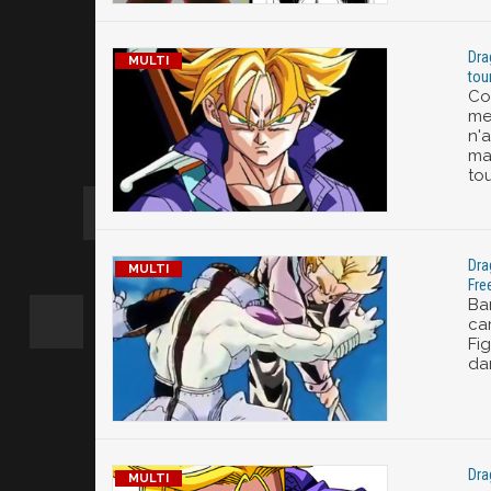
Dra
tou
Co
mei
n'
ma
tou
Dra
Free
Ba
ca
Fi
da
Dra