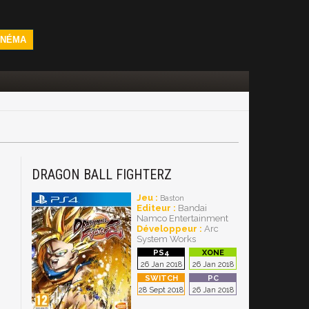
INÉMA
DRAGON BALL FIGHTERZ
Jeu :
Baston
Editeur :
Bandai
Namco Entertainment
Développeur :
Arc
System Works
26 Jan 2018
26 Jan 2018
28 Sept 2018
26 Jan 2018