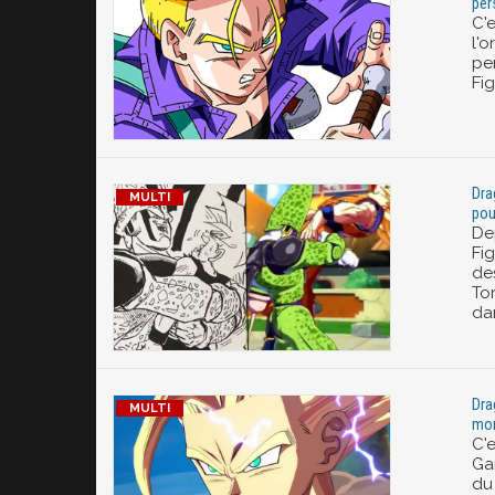
per
C'e
l'
pe
Fig
Drag
pou
De
Fi
des
Tor
da
Dra
mom
C'
Ga
du