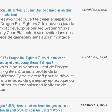
13/06/2017, 22:32
gon Ball Fighters Z : 6 minutes de gameplay en plus
 arrache tout !
ès avoir découvert le trailer épileptique
 Dragon Ball Fighters Z, le nouveau jeu de
mbat développé par Arc System Works
uilty Gear, Blazeblue) se dévoile dans des
déos de gameplay sans aucun montage !
12/06/2017, 01:16
017 > Dragon Ball Fighters Z : voici le trailer de
eplay et c'est complètement dingue !
ors que nous avions eu vent de Dragon
l Fighters Z, le jeu a profité de la
nférence E3 de Microsoft pour se dévoiler
ns une vidéo de gameplay épileptique où
 attaques s'enchaînent à la vitesse de
lair.
09/06/2017, 16:42
gon Ball Fighters : voici les 1ères images du jeu de
ton en 2.5D (PS4, X1) par Arc System Works