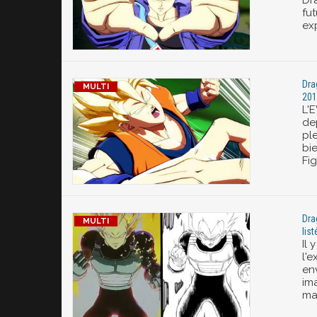
Dr
fu
exp
Dra
201
L'
dep
ple
bi
Fig
Dra
lis
Il 
l'e
en
im
mai