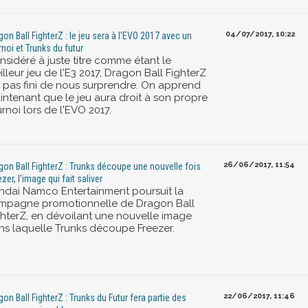
04/07/2017, 10:22
gon Ball FighterZ : le jeu sera à l'EVO 2017 avec un
rnoi et Trunks du futur
nsidéré à juste titre comme étant le
lleur jeu de l'E3 2017, Dragon Ball FighterZ
a pas fini de nous surprendre. On apprend
intenant que le jeu aura droit à son propre
rnoi lors de l'EVO 2017.
26/06/2017, 11:54
gon Ball FighterZ : Trunks découpe une nouvelle fois
zer, l'image qui fait saliver
ndai Namco Entertainment poursuit la
mpagne promotionnelle de Dragon Ball
ghterZ, en dévoilant une nouvelle image
ns laquelle Trunks découpe Freezer.
22/06/2017, 11:46
gon Ball FighterZ : Trunks du Futur fera partie des