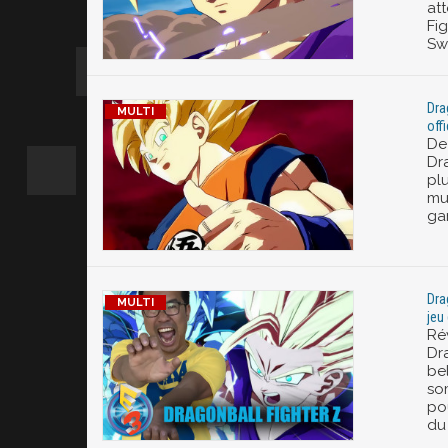
at
Fig
Sw
Dra
off
De 
Dr
pl
mu
ga
Dra
jeu
Ré
Dra
bel
so
pou
du