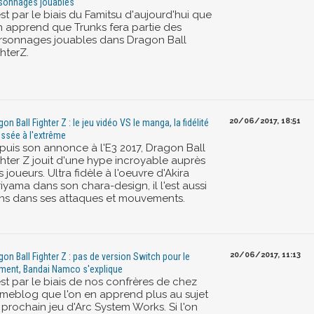
sonnages jouables
st par le biais du Famitsu d'aujourd'hui que
on apprend que Trunks fera partie des
rsonnages jouables dans Dragon Ball
hterZ.
20/06/2017, 18:51
on Ball Fighter Z : le jeu vidéo VS le manga, la fidélité
ssée à l'extrême
puis son annonce à l'E3 2017, Dragon Ball
ghter Z jouit d'une hype incroyable auprès
 joueurs. Ultra fidèle à l'oeuvre d'Akira
iyama dans son chara-design, il l'est aussi
ns dans ses attaques et mouvements.
20/06/2017, 11:13
gon Ball Fighter Z : pas de version Switch pour le
ent, Bandai Namco s'explique
est par le biais de nos confrères de chez
meblog que l'on en apprend plus au sujet
 prochain jeu d'Arc System Works. Si l'on