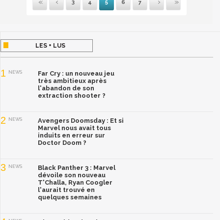
3
4
5
6
7
Première
Précédente
Suivante
Dernière
LES + LUS
1
NEWS
Far Cry : un nouveau jeu
très ambitieux après
l'abandon de son
extraction shooter ?
2
NEWS
Avengers Doomsday : Et si
Marvel nous avait tous
induits en erreur sur
Doctor Doom ?
3
NEWS
Black Panther 3 : Marvel
dévoile son nouveau
T'Challa, Ryan Coogler
l'aurait trouvé en
quelques semaines