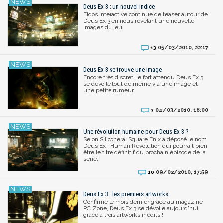
Deus Ex 3 : un nouvel indice
Eidos Interactive continue de teaser autour de
Deus Ex 3 en nous révélant une nouvelle
images du jeu.
05/03/2010, 22:17
13
Deus Ex 3 se trouve une image
Encore très discret, le fort attendu Deus Ex 3
se dévoile tout de même via une image et
une petite rumeur.
04/03/2010, 18:00
3
Une révolution humaine pour Deus Ex 3 ?
Selon Siliconera, Square Enix a déposé le nom
Deus Ex : Human Revolution qui pourrait bien
être le titre définitif du prochain épisode de la
série.
09/02/2010, 17:59
10
Deus Ex 3 : les premiers artworks
Confirmé le mois dernier grâce au magazine
PC Zone, Deus Ex 3 se dévoile aujourd'hui
grâce à trois artworks inédits !