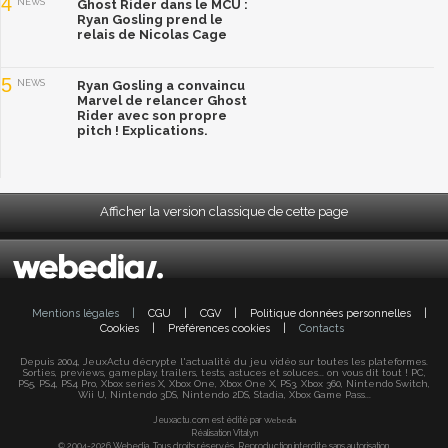
4
NEWS
Ghost Rider dans le MCU :
Ryan Gosling prend le
relais de Nicolas Cage
5
NEWS
Ryan Gosling a convaincu
Marvel de relancer Ghost
Rider avec son propre
pitch ! Explications.
Afficher la version classique de cette page
Mentions légales
|
CGU
|
CGV
|
Politique données personnelles
|
Cookies
|
Préférences cookies
|
Contacts
Depuis 2004, JeuxActu décrypte l'actualité du jeu vidéo sur toutes les plateformes.
Sorties, previews, gameplay, trailers, tests, astuces et soluces... on vous dit tout ! PC,
PS5, PS4, PS4 Pro, Xbox series X, Xbox One, Xbox One X, PS3, Xbox 360, Nintendo Switch,
Wii U, Nintendo 3DS, Nintendo 2DS, Stadia, Xbox Game Pass...
Jeuxactu.com est édité par
Webedia
Réalisation Vitalyn
© 2004-2026 Webedia. Tous droits réservés. Reproduction interdite sans autorisation.