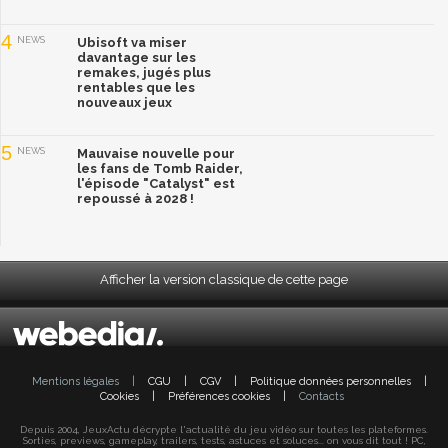
4
NEWS
Ubisoft va miser
davantage sur les
remakes, jugés plus
rentables que les
nouveaux jeux
5
NEWS
Mauvaise nouvelle pour
les fans de Tomb Raider,
l'épisode "Catalyst" est
repoussé à 2028 !
Afficher la version classique de cette page
Mentions légales
|
CGU
|
CGV
|
Politique données personnelles
|
Cookies
|
Préférences cookies
|
Contacts
Depuis 2004, JeuxActu décrypte l'actualité du jeu vidéo sur toutes les plateformes.
Sorties, previews, gameplay, trailers, tests, astuces et soluces... on vous dit tout ! PC,