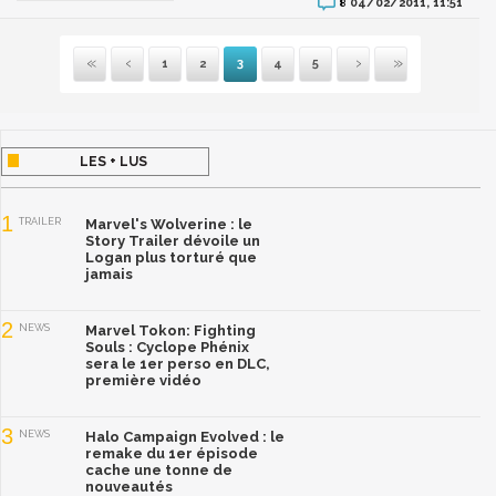
04/02/2011, 11:51
8
1
2
3
4
5
Première
Précédente
Suivante
Dernière
LES + LUS
1
TRAILER
Marvel's Wolverine : le
Story Trailer dévoile un
Logan plus torturé que
jamais
2
NEWS
Marvel Tokon: Fighting
Souls : Cyclope Phénix
sera le 1er perso en DLC,
première vidéo
3
NEWS
Halo Campaign Evolved : le
remake du 1er épisode
cache une tonne de
nouveautés