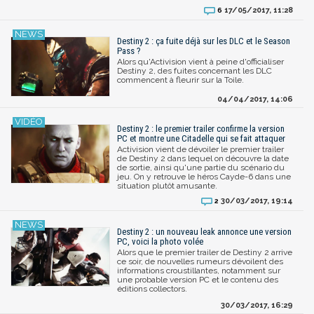
17/05/2017, 11:28
6
Destiny 2 : ça fuite déjà sur les DLC et le Season
Pass ?
Alors qu'Activision vient à peine d'officialiser
Destiny 2, des fuites concernant les DLC
commencent à fleurir sur la Toile.
04/04/2017, 14:06
Destiny 2 : le premier trailer confirme la version
PC et montre une Citadelle qui se fait attaquer
Activision vient de dévoiler le premier trailer
de Destiny 2 dans lequel on découvre la date
de sortie, ainsi qu'une partie du scénario du
jeu. On y retrouve le héros Cayde-6 dans une
situation plutôt amusante.
30/03/2017, 19:14
2
Destiny 2 : un nouveau leak annonce une version
PC, voici la photo volée
Alors que le premier trailer de Destiny 2 arrive
ce soir, de nouvelles rumeurs dévoilent des
informations croustillantes, notamment sur
une probable version PC et le contenu des
éditions collectors.
30/03/2017, 16:29