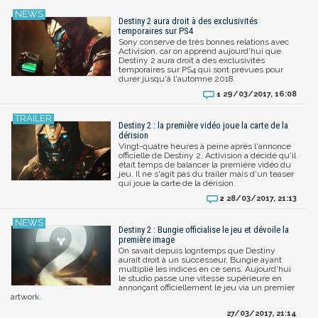
Destiny 2 aura droit à des exclusivités
temporaires sur PS4
Sony conserve de très bonnes relations avec
Activision, car on apprend aujourd'hui que
Destiny 2 aura droit à des exclusivités
temporaires sur PS4 qui sont prévues pour
durer jusqu'à l'automne 2018.
29/03/2017, 16:08
1
Destiny 2 : la première vidéo joue la carte de la
dérision
Vingt-quatre heures à peine après l'annonce
officielle de Destiny 2, Activision a décidé qu'il
était temps de balancer la première vidéo du
jeu. Il ne s'agit pas du trailer mais d'un teaser
qui joue la carte de la dérision.
28/03/2017, 21:13
2
Destiny 2 : Bungie officialise le jeu et dévoile la
première image
On savait depuis logntemps que Destiny
aurait droit à un successeur, Bungie ayant
multiplié les indices en ce sens. Aujourd'hui
le studio passe une vitesse supérieure en
annonçant officiellement le jeu via un premier
artwork.
27/03/2017, 21:14