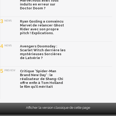
Marvel nous avait tous
induits en erreur sur
Doctor Doom ?
3
NEWS
Ryan Gosling a convaincu
Marvel de relancer Ghost
Rider avec son propre
pitch ! Explications.
4
NEWS
Avengers Doomsday :
Scarlet Witch derrière les
mystérieuses Sorcières
de Latvérie ?
5
PREVIEW
Critique 'Spider-Man
Brand New Day' : le
réalisateur de Shang-Chi
offre enfin à Tom Holland
le film qu’il méritait
Afficher la version classique de cette page