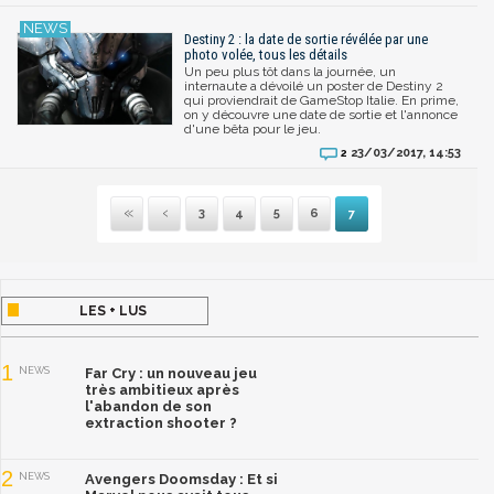
Destiny 2 : la date de sortie révélée par une
photo volée, tous les détails
Un peu plus tôt dans la journée, un
internaute a dévoilé un poster de Destiny 2
qui proviendrait de GameStop Italie. En prime,
on y découvre une date de sortie et l'annonce
d'une bêta pour le jeu.
23/03/2017, 14:53
2
3
4
5
6
7
Première
Précédente
LES + LUS
1
NEWS
Far Cry : un nouveau jeu
très ambitieux après
l'abandon de son
extraction shooter ?
2
NEWS
Avengers Doomsday : Et si