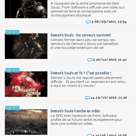
A l'occasion de la sortie prochaine de Dark
Souls, From Software a diffusé une vidéo qui
permet de faire la connaissance avec ce
studio japonais atypique.
06/09/2011, 13:04
3
Demon's Souls : les serveurs survivent
Censés fermer dans peu de temps, les
serveurs de Demon's Souls ont bénéficié
d'une nouvelle extension de vie.
20/12/2010, 11:41
5
Demon's Souls en 1h ? C'est possible !
Demon's Souls est reputé particulièrement
difficile... Et pourtant un Japonais en est venu
à bout en moins d'1 heure !
19/10/2010, 11:20
14
Demon's Souls tranche en vidéo
Le RPG bien hardcore de From Software
profite de sa future sortie européenne pour
faire une entrée en vidéo.
22/06/2010, 15:36
7