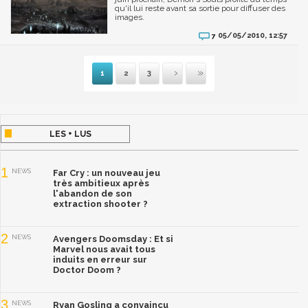
qu'il lui reste avant sa sortie pour diffuser des
images.
05/05/2010, 12:57
7
1
2
3
Suivante
Dernière
LES + LUS
1
NEWS
Far Cry : un nouveau jeu
très ambitieux après
l'abandon de son
extraction shooter ?
2
NEWS
Avengers Doomsday : Et si
Marvel nous avait tous
induits en erreur sur
Doctor Doom ?
3
NEWS
Ryan Gosling a convaincu