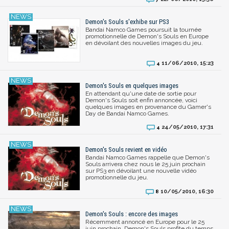
Demon's Souls s'exhibe sur PS3
Bandai Namco Games poursuit la tournée
promotionnelle de Demon's Souls en Europe
en dévoilant des nouvelles images du jeu.
11/06/2010, 15:23
4
Demon's Souls en quelques images
En attendant qu'une date de sortie pour
Demon's Souls soit enfin annoncée, voici
quelques images en provenance du Gamer's
Day de Bandai Namco Games.
24/05/2010, 17:31
4
Demon's Souls revient en vidéo
Bandai Namco Games rappelle que Demon's
Souls arrivera chez nous le 25 juin prochain
sur PS3 en dévoilant une nouvelle vidéo
promotionnelle du jeu.
10/05/2010, 16:30
8
Demon's Souls : encore des images
Récemment annoncé en Europe pour le 25
juin prochain, Demon's Souls profite du temps