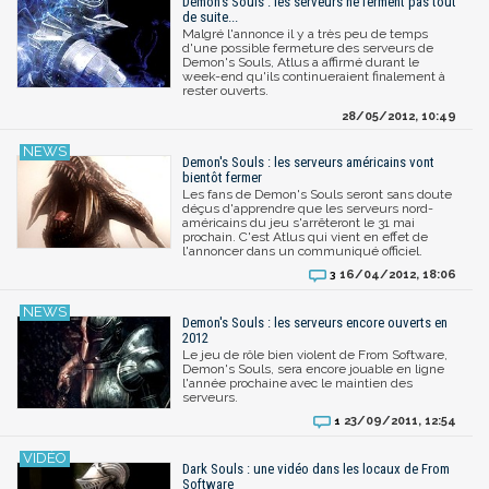
Demon's Souls : les serveurs ne ferment pas tout
de suite...
Malgré l'annonce il y a très peu de temps
d'une possible fermeture des serveurs de
Demon's Souls, Atlus a affirmé durant le
week-end qu'ils continueraient finalement à
rester ouverts.
28/05/2012, 10:49
Demon's Souls : les serveurs américains vont
bientôt fermer
Les fans de Demon's Souls seront sans doute
déçus d'apprendre que les serveurs nord-
américains du jeu s'arrêteront le 31 mai
prochain. C'est Atlus qui vient en effet de
l'annoncer dans un communiqué officiel.
16/04/2012, 18:06
3
Demon's Souls : les serveurs encore ouverts en
2012
Le jeu de rôle bien violent de From Software,
Demon's Souls, sera encore jouable en ligne
l'année prochaine avec le maintien des
serveurs.
23/09/2011, 12:54
1
Dark Souls : une vidéo dans les locaux de From
Software