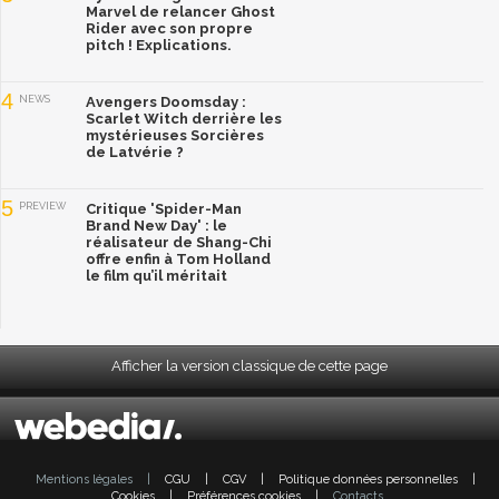
Marvel de relancer Ghost
Rider avec son propre
pitch ! Explications.
4
NEWS
Avengers Doomsday :
Scarlet Witch derrière les
mystérieuses Sorcières
de Latvérie ?
5
PREVIEW
Critique 'Spider-Man
Brand New Day' : le
réalisateur de Shang-Chi
offre enfin à Tom Holland
le film qu’il méritait
Afficher la version classique de cette page
Mentions légales
|
CGU
|
CGV
|
Politique données personnelles
|
Cookies
|
Préférences cookies
|
Contacts