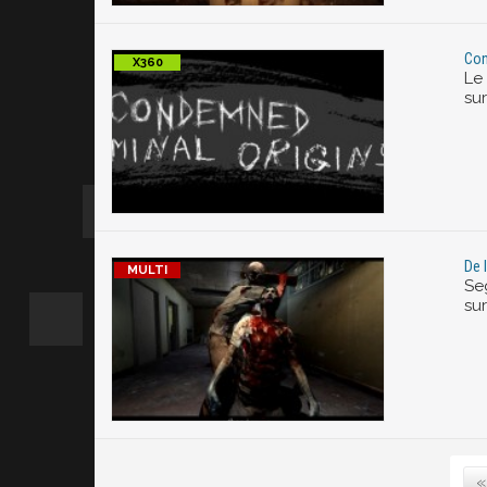
Con
Le
sur
De 
Se
sur