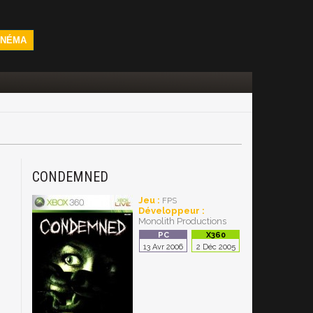
INÉMA
CONDEMNED
Jeu :
FPS
Développeur :
Monolith Productions
13 Avr 2006
2 Déc 2005