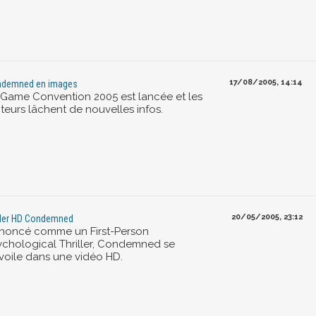
17/08/2005, 14:14
demned en images
 Game Convention 2005 est lancée et les
teurs lâchent de nouvelles infos.
20/05/2005, 23:12
iler HD Condemned
noncé comme un First-Person
ychological Thriller, Condemned se
voile dans une vidéo HD.