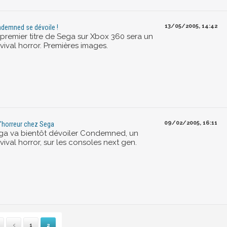
13/05/2005, 14:42
demned se dévoile !
 premier titre de Sega sur Xbox 360 sera un
vival horror. Premières images.
09/02/2005, 16:11
l'horreur chez Sega
ga va bientôt dévoiler Condemned, un
vival horror, sur les consoles next gen.
1
2
Première
Précédente