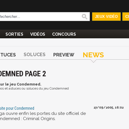
JEUX VIDÉO
C
SORTIES
VIDÉOS
CONCOURS
NEWS
SOLUCES
STUCES
PREVIEW
DEMNED PAGE 2
ur le jeu Condemned.
idéos et astuces ou soluces du jeu Condemned
27/09/2005, 16:02
site pour Condemned
a ouvre enfin les portes du site officiel de
ndemned : Criminal Origins.