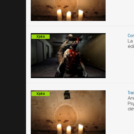
Con
La
édi
Tra
An
Ps
dé