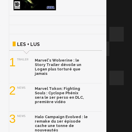
LES + LUS
1
TRAILER
Marvel's Wolverine : le
Story Trailer dévoile un
Logan plus torturé que
jamais
2
NEWS
Marvel Tokon: Fighting
Souls : Cyclope Phénix
sera le 1er perso en DLC,
première vidéo
3
NEWS
Halo Campaign Evolved : le
remake du 1er épisode
cache une tonne de
nouveautés