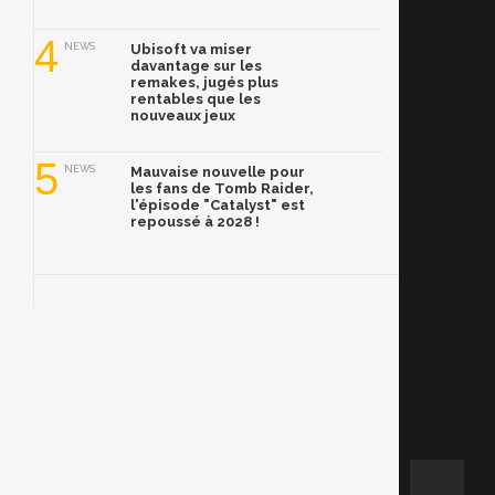
4
NEWS
Ubisoft va miser
davantage sur les
remakes, jugés plus
rentables que les
nouveaux jeux
5
NEWS
Mauvaise nouvelle pour
les fans de Tomb Raider,
l'épisode "Catalyst" est
repoussé à 2028 !