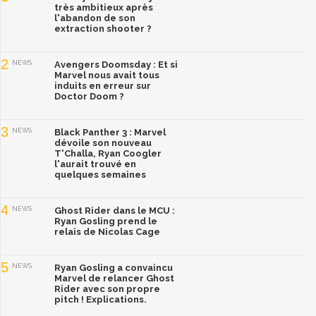
très ambitieux après
l'abandon de son
extraction shooter ?
2
NEWS
Avengers Doomsday : Et si
Marvel nous avait tous
induits en erreur sur
Doctor Doom ?
3
NEWS
Black Panther 3 : Marvel
dévoile son nouveau
T'Challa, Ryan Coogler
l'aurait trouvé en
quelques semaines
4
NEWS
Ghost Rider dans le MCU :
Ryan Gosling prend le
relais de Nicolas Cage
5
NEWS
Ryan Gosling a convaincu
Marvel de relancer Ghost
Rider avec son propre
pitch ! Explications.