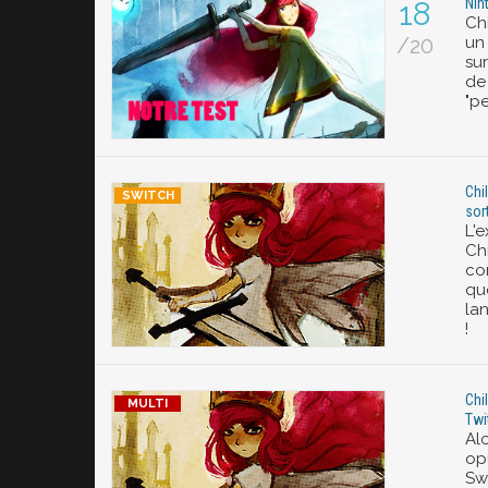
Nin
18
Chi
/20
un
su
de
"pe
Chi
sor
L'
Chi
co
que
lan
!
Chi
Twit
Alo
op
Swi