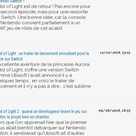
tendo Switch ?
ld of Light est de retour ! Pas encore pour
 second épisode, mais pour une ressortie
r Switch. Une bonne idée, car la console
 Nintendo convient parfaitement à un
tit" jeu de rôles de cet acabit.
12/10/2018, 13:15
ld of Light : un trailer de lancement envoûtant pour la
tie sur Switch
excellente aventure de la princesse Aurora,
ld of Light, s'offre une version Switch
mme Ubisoft l'avait annoncé il y a
lques temps : en voici le trailer de
cement et il n'y a pas à dire... c'est sublime
09/08/2018, 18:33
ld of Light 2 : quand un développeur tease le jeu sur
ter, le projet bien en chantier
rs que l'on apprenait hier que le premier
us allait bientôt débarquer sur Nintendo
tch, il semblerait qu'Ubisoft ait d'autres