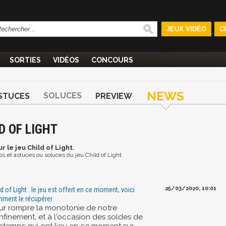
JEUX VIDÉO
C
SORTIES
VIDÉOS
CONCOURS
NEWS
SOLUCES
STUCES
PREVIEW
D OF LIGHT
r le jeu Child of Light.
éos et astuces ou soluces du jeu Child of Light
25/03/2020, 10:01
ld of Light : le jeu est offert en ce moment, voici
ment le récupérer
ur rompre la monotonie de notre
nfinement, et à l'occasion des soldes de