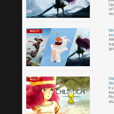
pr
Up
of
ré
Ubi
ess
Afi
su
gr
Chil
Ubi
Il 
tea
Plo
sit