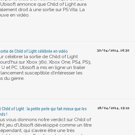
'Ubisoft annonce que Child of Light aura
lement droit à une sortie sur PS Vita. La
euve en vidéo.
30/04/2014, 16:30
sortie de Child of Light célébrée en vidéo
r célébrer la sortie de Child of Light
jourd'hui sur Xbox 360, Xbox One, PS4, PS3,
 U et PC, Ubisoft a mis en ligne un trailer
 lancement susceptible d'intéresser les
ns du genre.
28/04/2014, 19:22
 Child of Light : la petite perle qui fait mieux que les
nds !
us vous donnons notre verdict sur Child of
ght, jeu d'Ubisoft développé comme un titre
dépendant, qui s'avère être une très