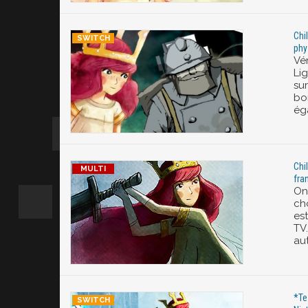
Chi
phy
Vér
Lig
sur
bo
ég
Chil
fra
On 
cho
est
TV
aut
*Tes