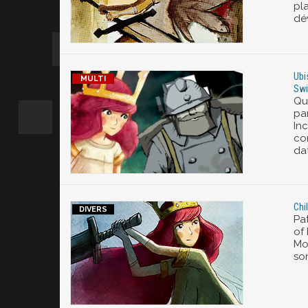
pla
dév
Ubi
Swi
Qu
par
Inc
co
da
Chi
Pat
of 
Mon
son