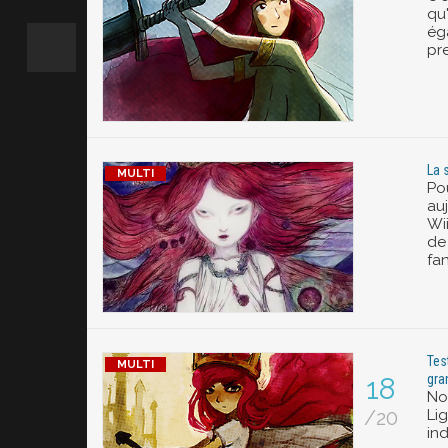
qu
éga
pr
La 
Pou
au
Wii
de
fa
Test
gra
18
No
/20
Li
in