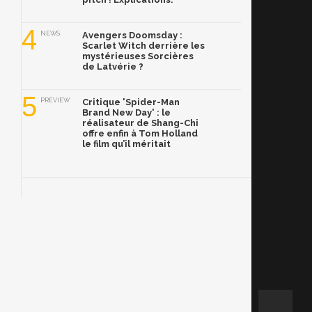
4
NEWS
Avengers Doomsday :
Scarlet Witch derrière les
mystérieuses Sorcières
de Latvérie ?
5
PREVIEW
Critique 'Spider-Man
Brand New Day' : le
réalisateur de Shang-Chi
offre enfin à Tom Holland
le film qu’il méritait