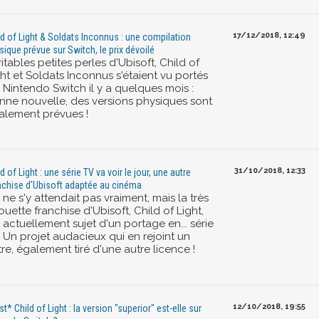
17/12/2018, 12:49
ld of Light & Soldats Inconnus : une compilation
sique prévue sur Switch, le prix dévoilé
itables petites perles d'Ubisoft, Child of
ht et Soldats Inconnus s'étaient vu portés
 Nintendo Switch il y a quelques mois :
nne nouvelle, des versions physiques sont
alement prévues !
31/10/2018, 12:33
d of Light : une série TV va voir le jour, une autre
nchise d'Ubisoft adaptée au cinéma
ne s'y attendait pas vraiment, mais la très
uette franchise d'Ubisoft, Child of Light,
 actuellement sujet d'un portage en... série
. Un projet audacieux qui en rejoint un
re, également tiré d'une autre licence !
12/10/2018, 19:55
t* Child of Light : la version "superior" est-elle sur