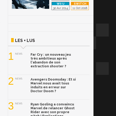
30 Avr 2014
11 Oct 2018
LES + LUS
1
NEWS
Far Cry : un nouveau jeu
très ambitieux après
l'abandon de son
extraction shooter ?
2
NEWS
Avengers Doomsday : Et si
Marvel nous avait tous
induits en erreur sur
Doctor Doom ?
3
NEWS
Ryan Gosling a convaincu
Marvel de relancer Ghost
Rider avec son propre
pitch ! Explications.