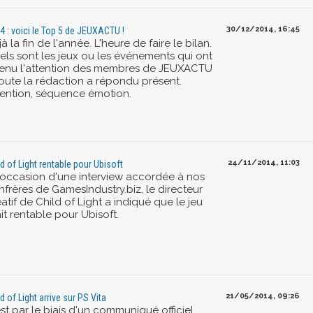
30/12/2014, 16:45
4 : voici le Top 5 de JEUXACTU !
à la fin de l'année. L'heure de faire le bilan.
els sont les jeux ou les événements qui ont
tenu l'attention des membres de JEUXACTU
Toute la rédaction a répondu présent.
tention, séquence émotion.
24/11/2014, 11:03
ld of Light rentable pour Ubisoft
l'occasion d'une interview accordée à nos
nfrères de GamesIndustry.biz, le directeur
atif de Child of Light a indiqué que le jeu
it rentable pour Ubisoft.
21/05/2014, 09:26
d of Light arrive sur PS Vita
st par le biais d'un communiqué officiel