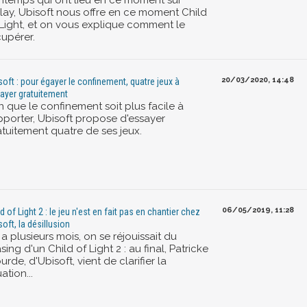
intemps qui ont lieu en ce moment sur
lay, Ubisoft nous offre en ce moment Child
 Light, et on vous explique comment le
cupérer.
20/03/2020, 14:48
soft : pour égayer le confinement, quatre jeux à
ayer gratuitement
n que le confinement soit plus facile à
pporter, Ubisoft propose d'essayer
atuitement quatre de ses jeux.
06/05/2019, 11:28
d of Light 2 : le jeu n'est en fait pas en chantier chez
soft, la désillusion
y a plusieurs mois, on se réjouissait du
sing d'un Child of Light 2 : au final, Patricke
urde, d'Ubisoft, vient de clarifier la
uation...