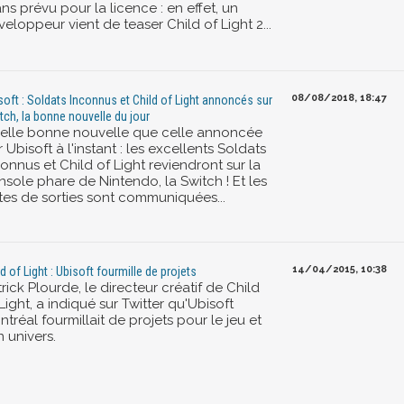
ns prévu pour la licence : en effet, un
eloppeur vient de teaser Child of Light 2...
08/08/2018, 18:47
soft : Soldats Inconnus et Child of Light annoncés sur
tch, la bonne nouvelle du jour
elle bonne nouvelle que celle annoncée
 Ubisoft à l'instant : les excellents Soldats
onnus et Child of Light reviendront sur la
nsole phare de Nintendo, la Switch ! Et les
tes de sorties sont communiquées...
14/04/2015, 10:38
ld of Light : Ubisoft fourmille de projets
rick Plourde, le directeur créatif de Child
Light, a indiqué sur Twitter qu'Ubisoft
tréal fourmillait de projets pour le jeu et
 univers.