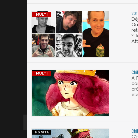
201
Déj
Qu
re
? 
At
Chi
A 
co
cré
éta
Chil
C'e