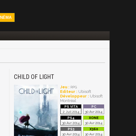
INÉMA
CHILD OF LIGHT
Jeu :
RPG
Editeur :
Ubisoft
Développeur :
Ubisoft
Montréal
2 Juil 2014
30 Avr 2014
30 Avr 2014
30 Avr 2014
30 Avr 2014
30 Avr 2014