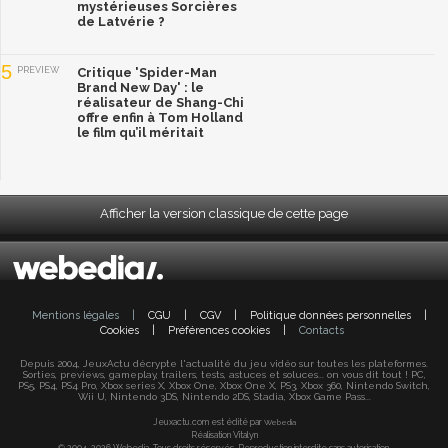
mystérieuses Sorcières
de Latvérie ?
5
PREVIEW
Critique 'Spider-Man
Brand New Day' : le
réalisateur de Shang-Chi
offre enfin à Tom Holland
le film qu’il méritait
Afficher la version classique de cette page
Mentions légales
|
CGU
|
CGV
|
Politique données personnelles
|
Cookies
|
Préférences cookies
|
Contacts
Depuis 2004, JeuxActu décrypte l'actualité du jeu vidéo sur toutes les plateformes.
Sorties, previews, gameplay, trailers, tests, astuces et soluces... on vous dit tout ! PC,
PS5, PS4, PS4 Pro, Xbox series X, Xbox One, Xbox One X, PS3, Xbox 360, Nintendo Switch,
Wii U, Nintendo 3DS, Nintendo 2DS, Stadia, Xbox Game Pass...
Jeuxactu.com est édité par
Webedia
Réalisation Vitalyn
© 2004-2026 Webedia. Tous droits réservés. Reproduction interdite sans autorisation.