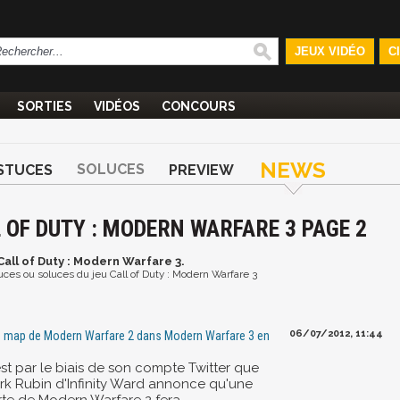
JEUX VIDÉO
C
SORTIES
VIDÉOS
CONCOURS
NEWS
SOLUCES
STUCES
PREVIEW
 OF DUTY : MODERN WARFARE 3 PAGE 2
Call of Duty : Modern Warfare 3.
tuces ou soluces du jeu Call of Duty : Modern Warfare 3
06/07/2012, 11:44
 map de Modern Warfare 2 dans Modern Warfare 3 en
C
est par le biais de son compte Twitter que
rk Rubin d'Infinity Ward annonce qu'une