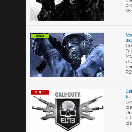
ca
pr
Wa
Mod
dis
Co
Fa
Mo
dis
ann
PS
Call
fra
Les
d'
Du
att
d'