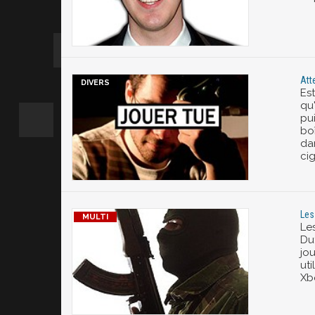
Atte
Est
qu
pu
bo
da
cig
Les
Les
Dut
jo
uti
Xb