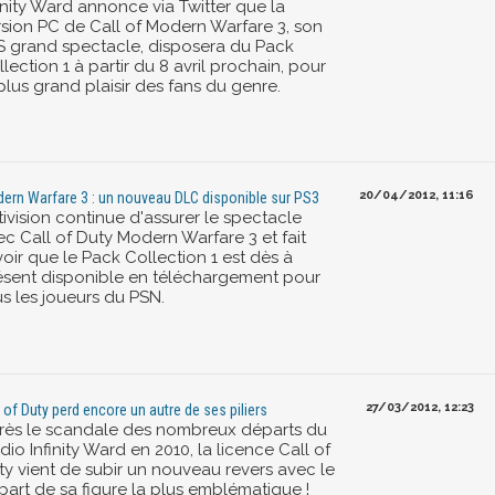
inity Ward annonce via Twitter que la
rsion PC de Call of Modern Warfare 3, son
S grand spectacle, disposera du Pack
lection 1 à partir du 8 avril prochain, pour
plus grand plaisir des fans du genre.
20/04/2012, 11:16
ern Warfare 3 : un nouveau DLC disponible sur PS3
ivision continue d'assurer le spectacle
ec Call of Duty Modern Warfare 3 et fait
oir que le Pack Collection 1 est dès à
ésent disponible en téléchargement pour
us les joueurs du PSN.
27/03/2012, 12:23
l of Duty perd encore un autre de ses piliers
rès le scandale des nombreux départs du
dio Infinity Ward en 2010, la licence Call of
ty vient de subir un nouveau revers avec le
part de sa figure la plus emblématique !