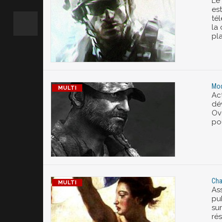
Le
es
té
la
pla
Mod
Ac
dé
Ov
po
Cha
As
pub
sur
ré