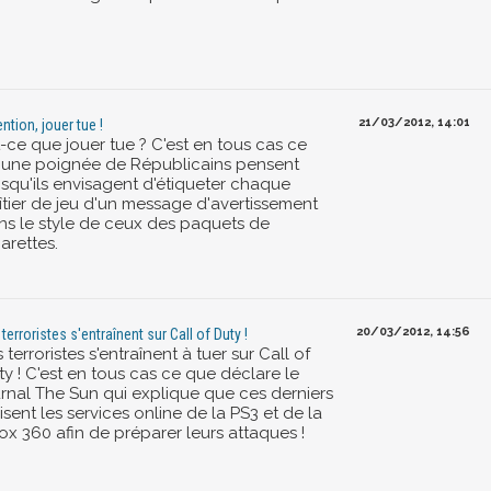
21/03/2012, 14:01
ntion, jouer tue !
-ce que jouer tue ? C'est en tous cas ce
'une poignée de Républicains pensent
isqu'ils envisagent d'étiqueter chaque
îtier de jeu d'un message d'avertissement
ns le style de ceux des paquets de
arettes.
20/03/2012, 14:56
 terroristes s'entraînent sur Call of Duty !
 terroristes s'entraînent à tuer sur Call of
y ! C'est en tous cas ce que déclare le
urnal The Sun qui explique que ces derniers
lisent les services online de la PS3 et de la
ox 360 afin de préparer leurs attaques !