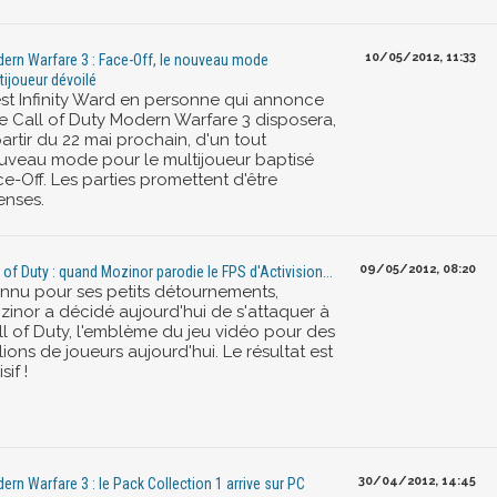
10/05/2012, 11:33
ern Warfare 3 : Face-Off, le nouveau mode
tijoueur dévoilé
est Infinity Ward en personne qui annonce
e Call of Duty Modern Warfare 3 disposera,
artir du 22 mai prochain, d'un tout
uveau mode pour le multijoueur baptisé
e-Off. Les parties promettent d'être
enses.
09/05/2012, 08:20
l of Duty : quand Mozinor parodie le FPS d'Activision...
nnu pour ses petits détournements,
zinor a décidé aujourd'hui de s'attaquer à
ll of Duty, l'emblème du jeu vidéo pour des
lions de joueurs aujourd'hui. Le résultat est
sif !
30/04/2012, 14:45
ern Warfare 3 : le Pack Collection 1 arrive sur PC