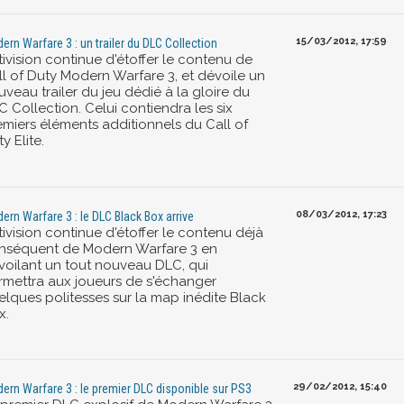
15/03/2012, 17:59
ern Warfare 3 : un trailer du DLC Collection
ivision continue d'étoffer le contenu de
ll of Duty Modern Warfare 3, et dévoile un
veau trailer du jeu dédié à la gloire du
 Collection. Celui contiendra les six
emiers éléments additionnels du Call of
y Elite.
08/03/2012, 17:23
ern Warfare 3 : le DLC Black Box arrive
ivision continue d'étoffer le contenu déjà
nséquent de Modern Warfare 3 en
voilant un tout nouveau DLC, qui
rmettra aux joueurs de s'échanger
elques politesses sur la map inédite Black
x.
29/02/2012, 15:40
ern Warfare 3 : le premier DLC disponible sur PS3