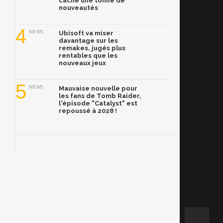
cache une tonne de
nouveautés
4
NEWS
Ubisoft va miser
davantage sur les
remakes, jugés plus
rentables que les
nouveaux jeux
5
NEWS
Mauvaise nouvelle pour
les fans de Tomb Raider,
l'épisode "Catalyst" est
repoussé à 2028 !