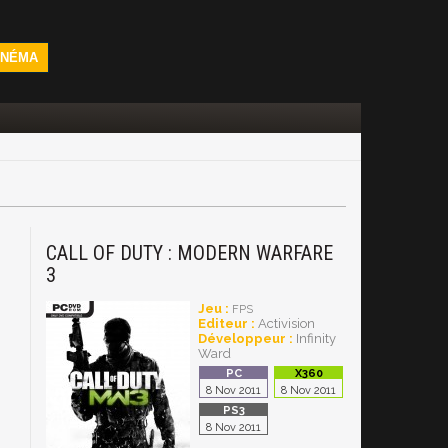
INÉMA
CALL OF DUTY : MODERN WARFARE
3
Jeu :
FPS
Editeur :
Activision
Développeur :
Infinity
Ward
8 Nov 2011
8 Nov 2011
8 Nov 2011