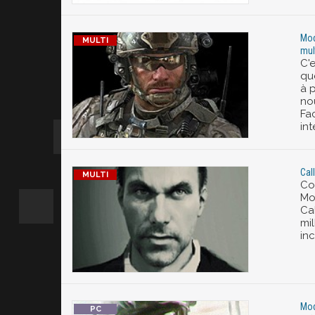
Mod
mul
C'
qu
à p
no
Fac
int
Cal
Co
Mo
Ca
mil
inci
Mod