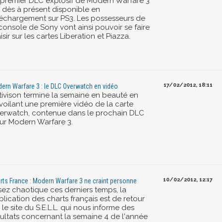
 premier DLC explosif de Modern Warfare 3
t dès à présent disponible en
léchargement sur PS3. Les possesseurs de
 console de Sony vont ainsi pouvoir se faire
isir sur les cartes Liberation et Piazza.
17/02/2012, 18:11
ern Warfare 3 : le DLC Overwatch en vidéo
tivison termine la semaine en beauté en
voilant une première vidéo de la carte
erwatch, contenue dans le prochain DLC
ur Modern Warfare 3.
10/02/2012, 12:17
rts France : Modern Warfare 3 ne craint personne
sez chaotique ces derniers temps, la
lication des charts français est de retour
 le site du S.E.L.L. qui nous informe des
sultats concernant la semaine 4 de l'année