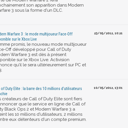
rte de Modern Warfare 2 fera
ochainement son apparition dans Modern
rfare 3 sous la forme d'un DLC.
23/05/2012, 10:21
ern Warfare 3 : le mode multijoueur Face-Off
ponible sur le Xbox Live
mme promis, le nouveau mode multijoueur
ce-Off développé pour Call of Duty
dern Warfare 3 est dès à présent
ponible sur le Xbox Live. Activision
once qu'il le sera ultérieurement sur PC et
3.
10/05/2012, 13:01
 of Duty Elite : la barre des 10 millions d'utilisateurs
nchie
 créateurs de Call of Duty Elite sont fiers
annoncer que le service en ligne de Call of
ty Black Ops 2 et Modern Warfare 3 a
eint les 10 millions d'utilisateurs, 2 millions
entre eux détenteurs d'un compte premium.