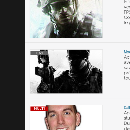
Inf
ve
FP
Col
le 
Mod
Act
av
sav
pr
to
Cal
Ap
stu
Du
dé