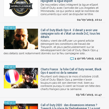
rejoignent la ligue eSport
De nouvelles villes intègrent la ligue eSport
Call of Duty avec l'arrivée de Los Angeles et
Minnesota, ce qui porte à sept le nombre de
concurrents qui vont se disputer le titre.
02/07/2019, 10:12
Call of Duty Black Ops 4 : il devait y avoir une
campagne solo et c'était un mode 2v2, tous les
détails
Kotaku vient de diffuser un grand article
dénonçant les conditions de travail de
Treyarch, et plus particulièrement sur le
développement de Call of Duty Black Ops 4 :
des détails sont notamment donnés sur la feu campagne solo...
27/06/2019, 12:57
3
Charts France : la folie Call of Duty revient, Black
Ops 4 sacré roi de la semaine
Pourtant sorti depuis le mois d'octobre 2018,
Call of Duty Black Ops 4 semble n'avoir
toujours pas dit son dernier mot, bien au
contraire puisqu'il vient se hisser en tête des
charts français pour la semaine.
03/06/2019, 11:47
Call of Duty 2020 : des dissensions internes ?
Treyarch à la place de Sledgehammer ? Le point