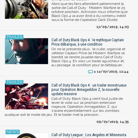
Alors que les fans attendent patiemment la
sortie de Call of Duty : Modern Warfare le 25
octobre prochain, Activision nous informe que
Black Ops 4 va avoir droit à du contenu inédit
sous la forme de l'opération Dark Divide.
17/09/2019, 14:03
Call of Duty Black Ops 4 : le mythique Captain
Price débarque, à une condition
On ne le présente plus : le culte, organisé et
vétéran Captain Price de Modern Warfare va
bientôt se rendre jouable dans Call of Duty
Black Ops 4. En voici un trailer aguicheur et,
au passage, la condition pour le débloquer...
12/07/2019, 12:44
1
Call of Duty Black Ops 4 : un trailer monstrueux
pour Opération Armageddon Z, la nouvelle
update massive
Call of Duty Black Ops 4 vient tout juste de
lever le voile sur sa prochain extension
majeure, Opération Armageddon Z, qui
s'axera essentiellement sur les zombies
quelque soit le mode de jeu. Et le trailer met la pression...
09/07/2019, 14:35
Call of Duty League : Los Angeles et Minnesota