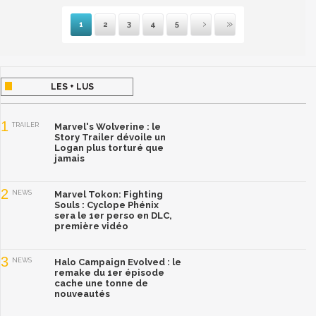
1
2
3
4
5
Suivante
Dernière
LES + LUS
1
TRAILER
Marvel's Wolverine : le
Story Trailer dévoile un
Logan plus torturé que
jamais
2
NEWS
Marvel Tokon: Fighting
Souls : Cyclope Phénix
sera le 1er perso en DLC,
première vidéo
3
NEWS
Halo Campaign Evolved : le
remake du 1er épisode
cache une tonne de
nouveautés