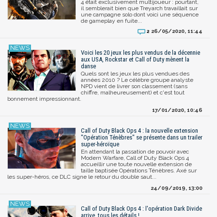
4 était exclusivement multijoueur : pourtant,
il semblerait bien que Treyarch travaillait sur
une campagne solo dont voici une séquence
de gameplay en fuite...
26/05/2020, 11:44
2
Voici les 20 jeux les plus vendus de la décennie
aux USA, Rockstar et Call of Duty mènent la
danse
Quels sont les jeux les plus vendues des
années 2010 ? Le célèbre groupe analyste
NPD vient de livrer son classement (sans
chiffre, malheureusement) et c'est tout
bonnement impressionnant.
17/01/2020, 10:46
Call of Duty Black Ops 4 : la nouvelle extension
"Opération Ténèbres" se présente dans un trailer
super-héroïque
En attendant la passation de pouvoir avec
Modern Warfare, Call of Duty Black Ops 4
accueillir une toute nouvelle extension de
taille baptisée Opérations Ténèbres. Axé sur
les super-héros, ce DLC signe le retour du double saut...
24/09/2019, 13:00
Call of Duty Black Ops 4 : l'opération Dark Divide
arrive, tous les détails !