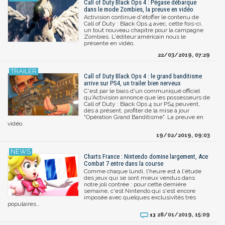
Call of Duty Black Ops 4 : Pégase débarque
dans le mode Zombies, la preuve en vidéo
Activision continue d'étoffer le contenu de
Call of Duty : Black Ops 4 avec, cette fois-ci,
un tout nouveau chapitre pour la campagne
Zombies. L'éditeur américain nous le
présente en vidéo.
22/03/2019, 07:29
Call of Duty Black Ops 4 : le grand banditisme
arrive sur PS4, un trailer bien nerveux
C'est par le biais d'un communiqué officiel
qu'Activision annonce que les possesseurs de
Call of Duty : Black Ops 4 sur PS4 peuvent,
dès à présent, profiter de la mise à jour
"Opération Grand Banditisme". La preuve en
vidéo.
19/02/2019, 09:03
Charts France : Nintendo domine largement, Ace
Combat 7 entre dans la course
Comme chaque lundi, l'heure est à l'étude
des jeux qui se sont mieux vendus dans
notre joli contrée : pour cette dernière
semaine, c'est Nintendo qui s'est encore
imposée avec quelques exclusivités très
populaires...
28/01/2019, 15:09
13