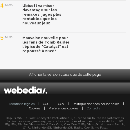
4
NEWS
Ubisoft va miser
davantage sur les
remakes, jugés plus
rentables que les
nouveaux jeux
5
NEWS
Mauvaise nouvelle pour
les fans de Tomb Raider,
l'épisode "Catalyst" est
repoussé à 2028 !
Afficher la version classique de cette page
Mentions légales
|
CGU
|
CGV
|
Politique données personnelles
|
Cookies
|
Préférences cookies
|
Contacts
Depuis 2004, JeuxActu décrypte l'actualité du jeu vidéo sur toutes les plateformes.
Sorties, previews, gameplay, trailers, tests, astuces et soluces... on vous dit tout ! PC,
PS5, PS4, PS4 Pro, Xbox series X, Xbox One, Xbox One X, PS3, Xbox 360, Nintendo Switch,
Wii U, Nintendo 3DS, Nintendo 2DS, Stadia, Xbox Game Pass...