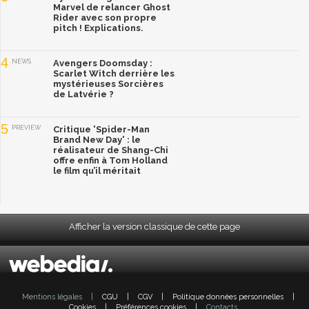
Marvel de relancer Ghost
Rider avec son propre
pitch ! Explications.
4
NEWS
Avengers Doomsday :
Scarlet Witch derrière les
mystérieuses Sorcières
de Latvérie ?
5
PREVIEW
Critique 'Spider-Man
Brand New Day' : le
réalisateur de Shang-Chi
offre enfin à Tom Holland
le film qu’il méritait
Afficher la version classique de cette page
Mentions légales
|
CGU
|
CGV
|
Politique données personnelles
|
Cookies
|
Préférences cookies
|
Contacts