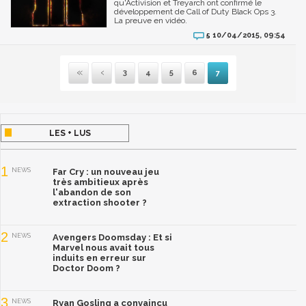
qu'Activision et Treyarch ont confirmé le
développement de Call of Duty Black Ops 3.
La preuve en vidéo.
10/04/2015, 09:54
5
3
4
5
6
7
Première
Précédente
LES + LUS
1
NEWS
Far Cry : un nouveau jeu
très ambitieux après
l'abandon de son
extraction shooter ?
2
NEWS
Avengers Doomsday : Et si
Marvel nous avait tous
induits en erreur sur
Doctor Doom ?
3
NEWS
Ryan Gosling a convaincu