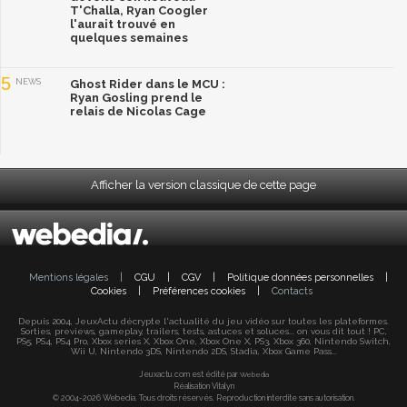
T'Challa, Ryan Coogler
l'aurait trouvé en
quelques semaines
5
NEWS
Ghost Rider dans le MCU :
Ryan Gosling prend le
relais de Nicolas Cage
Afficher la version classique de cette page
Mentions légales
|
CGU
|
CGV
|
Politique données personnelles
|
Cookies
|
Préférences cookies
|
Contacts
Depuis 2004, JeuxActu décrypte l'actualité du jeu vidéo sur toutes les plateformes.
Sorties, previews, gameplay, trailers, tests, astuces et soluces... on vous dit tout ! PC,
PS5, PS4, PS4 Pro, Xbox series X, Xbox One, Xbox One X, PS3, Xbox 360, Nintendo Switch,
Wii U, Nintendo 3DS, Nintendo 2DS, Stadia, Xbox Game Pass...
Jeuxactu.com est édité par
Webedia
Réalisation Vitalyn
© 2004-2026 Webedia. Tous droits réservés. Reproduction interdite sans autorisation.