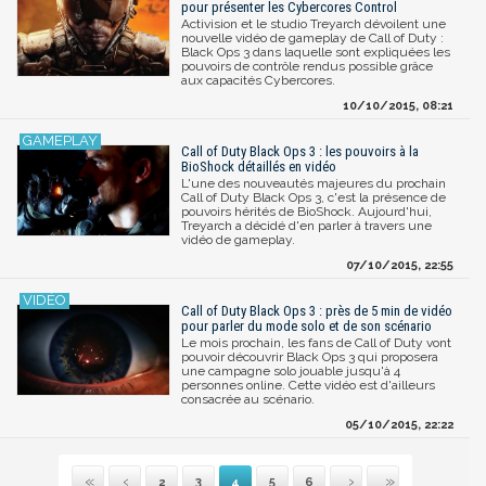
pour présenter les Cybercores Control
Activision et le studio Treyarch dévoilent une
nouvelle vidéo de gameplay de Call of Duty :
Black Ops 3 dans laquelle sont expliquées les
pouvoirs de contrôle rendus possible grâce
aux capacités Cybercores.
10/10/2015, 08:21
Call of Duty Black Ops 3 : les pouvoirs à la
BioShock détaillés en vidéo
L'une des nouveautés majeures du prochain
Call of Duty Black Ops 3, c'est la présence de
pouvoirs hérités de BioShock. Aujourd'hui,
Treyarch a décidé d'en parler à travers une
vidéo de gameplay.
07/10/2015, 22:55
Call of Duty Black Ops 3 : près de 5 min de vidéo
pour parler du mode solo et de son scénario
Le mois prochain, les fans de Call of Duty vont
pouvoir découvrir Black Ops 3 qui proposera
une campagne solo jouable jusqu'à 4
personnes online. Cette vidéo est d'ailleurs
consacrée au scénario.
05/10/2015, 22:22
2
3
4
5
6
Première
Précédente
Suivante
Dernière