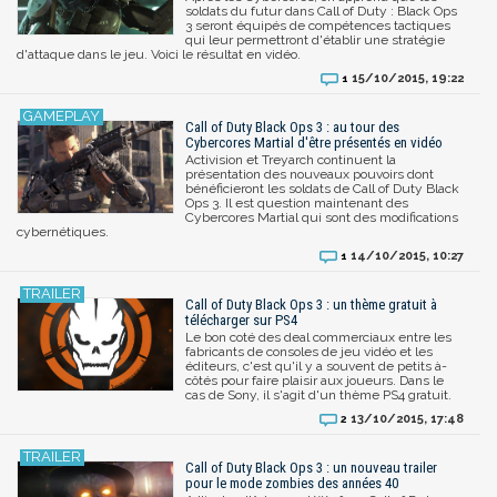
soldats du futur dans Call of Duty : Black Ops
3 seront équipés de compétences tactiques
qui leur permettront d'établir une stratégie
d'attaque dans le jeu. Voici le résultat en vidéo.
15/10/2015, 19:22
1
Call of Duty Black Ops 3 : au tour des
Cybercores Martial d'être présentés en vidéo
Activision et Treyarch continuent la
présentation des nouveaux pouvoirs dont
bénéficieront les soldats de Call of Duty Black
Ops 3. Il est question maintenant des
Cybercores Martial qui sont des modifications
cybernétiques.
14/10/2015, 10:27
1
Call of Duty Black Ops 3 : un thème gratuit à
télécharger sur PS4
Le bon coté des deal commerciaux entre les
fabricants de consoles de jeu vidéo et les
éditeurs, c'est qu'il y a souvent de petits à-
côtés pour faire plaisir aux joueurs. Dans le
cas de Sony, il s'agit d'un thème PS4 gratuit.
13/10/2015, 17:48
2
Call of Duty Black Ops 3 : un nouveau trailer
pour le mode zombies des années 40