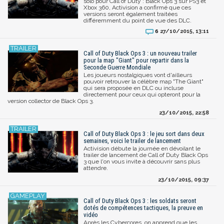
solo pour Call of Duty : Black Ops 3 sur PS3 et
Xbox 360, Activision a confirmé que ces
versions seront également traitées
différemment du point de vue des DLC.
27/10/2015, 13:11
6
Call of Duty Black Ops 3 : un nouveau trailer
pour la map "Giant" pour repartir dans la
Seconde Guerre Mondiale
Les joueurs nostalgiques vont d'ailleurs
pouvoir retrouver la célèbre map "The Giant"
qui sera proposée en DLC ou incluse
directement pour ceux qui opteront pour la
version collector de Black Ops 3.
23/10/2015, 22:58
Call of Duty Black Ops 3 : le jeu sort dans deux
semaines, voici le trailer de lancement
Activision débute la journée en dévoilant le
trailer de lancement de Call of Duty Black Ops
3 que l'on vous invite à découvrir sans plus
attendre.
23/10/2015, 09:37
Call of Duty Black Ops 3 : les soldats seront
dotés de compétences tactiques, la preuve en
vidéo
Après les Cybercores, on apprend que les