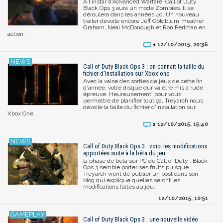
A l'instar d'Advanced Warfare, Call of Duty
Black Ops 3 aura un mode Zombies. Il se
déroulera dans les années 40. Un nouveau
trailer dévoile encore Jeff Goldblum, Heather
Graham, Neal McDonough et Ron Perlman en
action.
12/10/2015, 20:36
1
Call of Duty Black Ops 3 : on connaît la taille du
fichier d'installation sur Xbox one
Avec la valse des sorties de jeux de cette fin
d'année, votre disque dur va être mis à rude
épreuve. Heureusement, pour vous
permettre de planifier tout ça, Treyarch nous
dévoile la taille du fichier d'installation sur
Xbox One.
12/10/2015, 15:40
2
Call of Duty Black Ops 3 : voici les modifications
apportées suite à la bêta du jeu
la phase de beta sur PC de Call of Duty : Black
Ops 3 semble porter ses fruits puisque
Treyarch vient de publier un post dans son
blog qui explique quelles seront les
modifications faites au jeu.
12/10/2015, 10:51
Call of Duty Black Ops 3 : une nouvelle vidéo