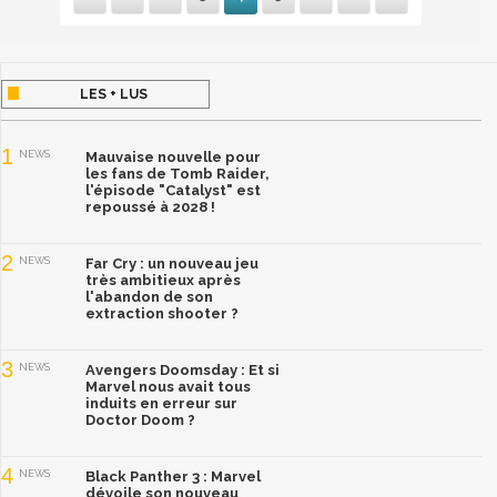
LES + LUS
1
NEWS
Mauvaise nouvelle pour
les fans de Tomb Raider,
l'épisode "Catalyst" est
repoussé à 2028 !
2
NEWS
Far Cry : un nouveau jeu
très ambitieux après
l'abandon de son
extraction shooter ?
3
NEWS
Avengers Doomsday : Et si
Marvel nous avait tous
induits en erreur sur
Doctor Doom ?
4
NEWS
Black Panther 3 : Marvel
dévoile son nouveau