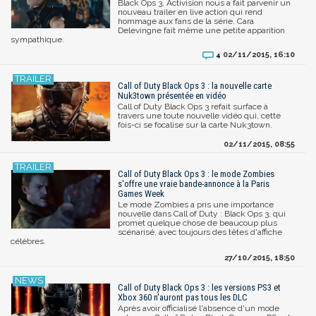
Black Ops 3, Activision nous a fait parvenir un
nouveau trailer en live action qui rend
hommage aux fans de la série. Cara
Delevingne fait même une petite apparition
sympathique.
02/11/2015, 16:10
4
Call of Duty Black Ops 3 : la nouvelle carte
Nuk3town présentée en vidéo
Call of Duty Black Ops 3 refait surface à
travers une toute nouvelle vidéo qui, cette
fois-ci se focalise sur la carte Nuk3town.
02/11/2015, 08:55
Call of Duty Black Ops 3 : le mode Zombies
s'offre une vraie bande-annonce à la Paris
Games Week
Le mode Zombies a pris une importance
nouvelle dans Call of Duty : Black Ops 3, qui
promet quelque chose de beaucoup plus
scénarisé, avec toujours des têtes d'affiche
célèbres.
27/10/2015, 18:50
Call of Duty Black Ops 3 : les versions PS3 et
Xbox 360 n'auront pas tous les DLC
Après avoir officialisé l'absence d'un mode