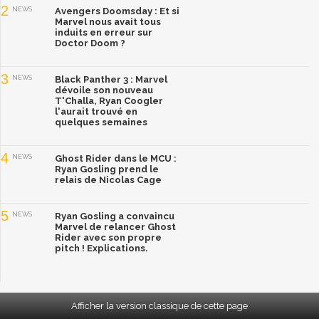
2
NEWS
Avengers Doomsday : Et si
Marvel nous avait tous
induits en erreur sur
Doctor Doom ?
3
NEWS
Black Panther 3 : Marvel
dévoile son nouveau
T'Challa, Ryan Coogler
l'aurait trouvé en
quelques semaines
4
NEWS
Ghost Rider dans le MCU :
Ryan Gosling prend le
relais de Nicolas Cage
5
NEWS
Ryan Gosling a convaincu
Marvel de relancer Ghost
Rider avec son propre
pitch ! Explications.
Afficher la version classique de cette page