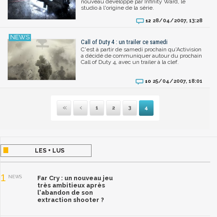
nouveau développé par Infinity Ward, le
studio à l'origine de la série.
28/04/2007, 13:28
12
Call of Duty 4 : un trailer ce samedi
C'est à partir de samedi prochain qu'Activision
a décidé de communiquer autour du prochain
Call of Duty 4, avec un trailer à la clef.
25/04/2007, 18:01
10
1
2
3
4
Première
Précédente
LES + LUS
1
NEWS
Far Cry : un nouveau jeu
très ambitieux après
l'abandon de son
extraction shooter ?