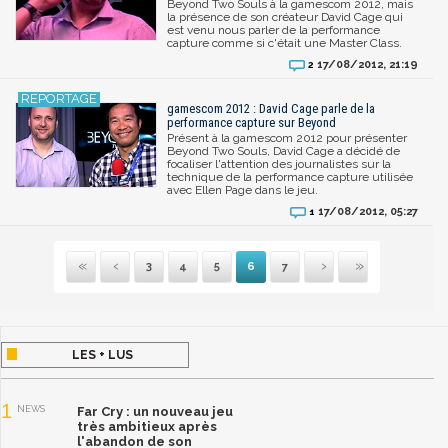
Beyond Two Souls à la gamescom 2012, mais
la présence de son créateur David Cage qui
est venu nous parler de la performance
capture comme si c'était une Master Class.
17/08/2012, 21:19
2
gamescom 2012 : David Cage parle de la
performance capture sur Beyond
Présent à la gamescom 2012 pour présenter
Beyond Two Souls, David Cage a décidé de
focaliser l'attention des journalistes sur la
technique de la performance capture utilisée
avec Ellen Page dans le jeu.
17/08/2012, 05:27
1
3
4
5
6
7
Première
Précédente
Suivante
Dernière
LES + LUS
1
NEWS
Far Cry : un nouveau jeu
très ambitieux après
l'abandon de son