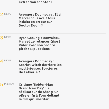
extraction shooter ?
2
NEWS
Avengers Doomsday : Et si
Marvel nous avait tous
induits en erreur sur
Doctor Doom ?
3
NEWS
Ryan Gosling a convaincu
Marvel de relancer Ghost
Rider avec son propre
pitch ! Explications.
4
NEWS
Avengers Doomsday :
Scarlet Witch derrière les
mystérieuses Sorcières
de Latvérie ?
5
PREVIEW
Critique 'Spider-Man
Brand New Day' : le
réalisateur de Shang-Chi
offre enfin à Tom Holland
le film qu’il méritait