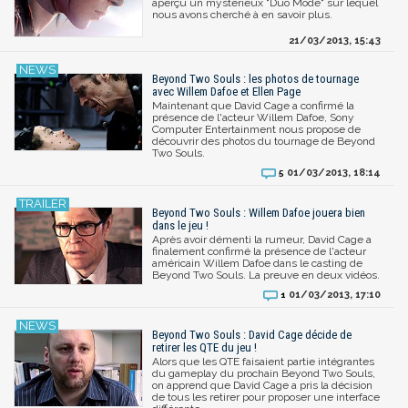
aperçu un mystérieux "Duo Mode" sur lequel
nous avons cherché à en savoir plus.
21/03/2013, 15:43
Beyond Two Souls : les photos de tournage
avec Willem Dafoe et Ellen Page
Maintenant que David Cage a confirmé la
présence de l'acteur Willem Dafoe, Sony
Computer Entertainment nous propose de
découvrir des photos du tournage de Beyond
Two Souls.
01/03/2013, 18:14
5
Beyond Two Souls : Willem Dafoe jouera bien
dans le jeu !
Après avoir démenti la rumeur, David Cage a
finalement confirmé la présence de l'acteur
américain Willem Dafoe dans le casting de
Beyond Two Souls. La preuve en deux vidéos.
01/03/2013, 17:10
1
Beyond Two Souls : David Cage décide de
retirer les QTE du jeu !
Alors que les QTE faisaient partie intégrantes
du gameplay du prochain Beyond Two Souls,
on apprend que David Cage a pris la décision
de tous les retirer pour proposer une interface