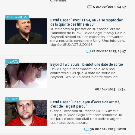
différente.
27/02/2013, 14:57
5
David Cage : "avec la PS4, on va se rapprocher
de la qualité des films en 3D"
Juste après sa prestation sur scène lors de
l'annonce de la PS4, David Cage (Heavy Rain /
Beyond) revient sur les capacités innovantes
de la nouvelle console de Sony. Une interview
signée JEUXACTU.COM !
22/02/2013, 15:57
12
Beyond Two Souls : bientôt une date de sortie
David Cage a récemment indiqué à nos
confrères d'IGN que la date de sortie de
Beyond Two Souls serait bientôt dévoilée.
08/02/2013, 12:54
David Cage : "Chaque jeu d'occasion acheté,
c'est de l'argent perdu"
C'est à l'occasion du récent DICE Summit
2013 que David Cage a fait comprendre que
les jeux d'occasion était une perte d'argent
pour les développeurs.
08/02/2013, 10:28
36