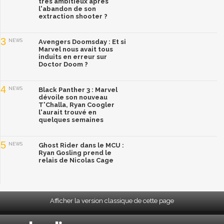
très ambitieux après
l'abandon de son
extraction shooter ?
3
NEWS
Avengers Doomsday : Et si
Marvel nous avait tous
induits en erreur sur
Doctor Doom ?
4
NEWS
Black Panther 3 : Marvel
dévoile son nouveau
T'Challa, Ryan Coogler
l'aurait trouvé en
quelques semaines
5
NEWS
Ghost Rider dans le MCU :
Ryan Gosling prend le
relais de Nicolas Cage
Afficher la version classique de cette page