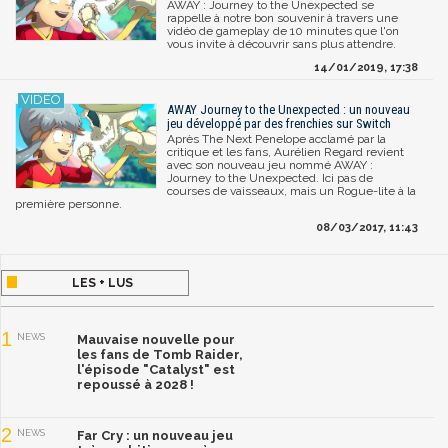
AWAY : Journey to the Unexpected se
rappelle à notre bon souvenir à travers une
vidéo de gameplay de 10 minutes que l'on
vous invite à découvrir sans plus attendre.
14/01/2019, 17:38
AWAY Journey to the Unexpected : un nouveau
jeu développé par des frenchies sur Switch
Après The Next Penelope acclamé par la
critique et les fans, Aurélien Regard revient
avec son nouveau jeu nommé AWAY :
Journey to the Unexpected. Ici pas de
courses de vaisseaux, mais un Rogue-lite à la
première personne.
08/03/2017, 11:43
LES + LUS
1
NEWS
Mauvaise nouvelle pour
les fans de Tomb Raider,
l'épisode "Catalyst" est
repoussé à 2028 !
2
NEWS
Far Cry : un nouveau jeu