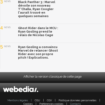
3
NEWS
Black Panther 3 : Marvel
dévoile son nouveau
T'Challa, Ryan Coogler
l'aurait trouvé en
quelques semaines
4
NEWS
Ghost Rider dans le MCU :
Ryan Gosling prend le
relais de Nicolas Cage
5
NEWS
Ryan Gosling a convaincu
Marvel de relancer Ghost
Rider avec son propre
pitch ! Explications.
Afficher la version classique de cette page
Mentions légales
|
CGU
|
CGV
|
Politique données personnelles
|
Cookies
|
Préférences cookies
|
Contacts