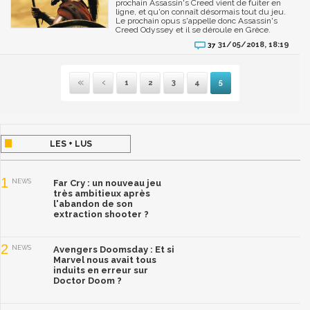
prochain Assassin's Creed vient de fuiter en
ligne, et qu'on connaît désormais tout du jeu.
Le prochain opus s'appelle donc Assassin's
Creed Odyssey et il se déroule en Grèce.
31/05/2018, 18:19
37
1
2
3
4
5
Première
Précédente
LES + LUS
1
NEWS
Far Cry : un nouveau jeu
très ambitieux après
l'abandon de son
extraction shooter ?
2
NEWS
Avengers Doomsday : Et si
Marvel nous avait tous
induits en erreur sur
Doctor Doom ?