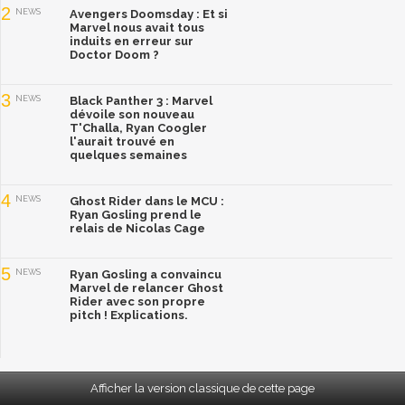
2
NEWS
Avengers Doomsday : Et si
Marvel nous avait tous
induits en erreur sur
Doctor Doom ?
3
NEWS
Black Panther 3 : Marvel
dévoile son nouveau
T'Challa, Ryan Coogler
l'aurait trouvé en
quelques semaines
4
NEWS
Ghost Rider dans le MCU :
Ryan Gosling prend le
relais de Nicolas Cage
5
NEWS
Ryan Gosling a convaincu
Marvel de relancer Ghost
Rider avec son propre
pitch ! Explications.
Afficher la version classique de cette page