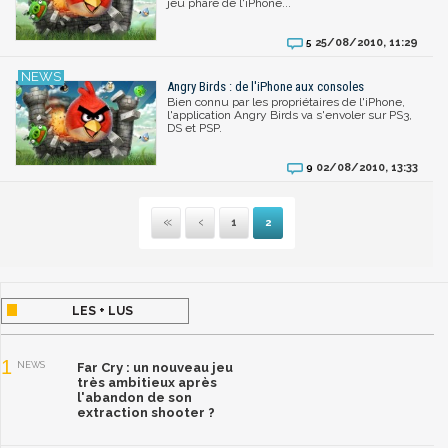
jeu phare de l'iPhone...
25/08/2010, 11:29
5
Angry Birds : de l'iPhone aux consoles
Bien connu par les propriétaires de l'iPhone,
l'application Angry Birds va s'envoler sur PS3,
DS et PSP.
02/08/2010, 13:33
9
1
2
Première
Précédente
LES + LUS
1
NEWS
Far Cry : un nouveau jeu
très ambitieux après
l'abandon de son
extraction shooter ?